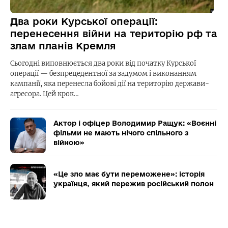
Два роки Курської операції:
перенесення війни на територію рф та
злам планів Кремля
Сьогодні виповнюється два роки від початку Курської
операції — безпрецедентної за задумом і виконанням
кампанії, яка перенесла бойові дії на територію держави-
агресора. Цей крок…
Актор і офіцер Володимир Ращук: «Воєнні
фільми не мають нічого спільного з
війною»
«Це зло має бути переможене»: історія
українця, який пережив російський полон