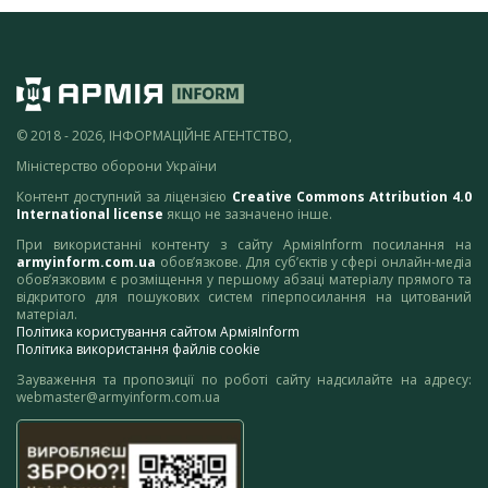
© 2018 - 2026, ІНФОРМАЦІЙНЕ АГЕНТСТВО,
Міністерство оборони України
Контент доступний за ліцензією
Creative Commons Attribution 4.0
International license
якщо не зазначено інше.
При використанні контенту з сайту АрміяInform посилання на
armyinform.com.ua
обов’язкове. Для суб’єктів у сфері онлайн-медіа
обов’язковим є розміщення у першому абзаці матеріалу прямого та
відкритого для пошукових систем гіперпосилання на цитований
матеріал.
Політика користування сайтом АрміяInform
Політика використання файлів cookie
Зауваження та пропозиції по роботі сайту надсилайте на адресу:
webmaster@armyinform.com.ua