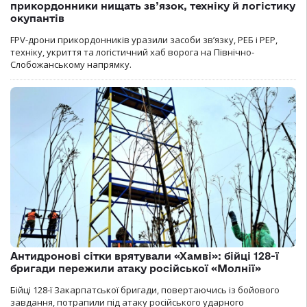
прикордонники нищать зв’язок, техніку й логістику
окупантів
FPV-дрони прикордонників уразили засоби зв’язку, РЕБ і РЕР,
техніку, укриття та логістичний хаб ворога на Північно-
Слобожанському напрямку.
Антидронові сітки врятували «Хамві»: бійці 128-ї
бригади пережили атаку російської «Молнії»
Бійці 128-ї Закарпатської бригади, повертаючись із бойового
завдання, потрапили під атаку російського ударного