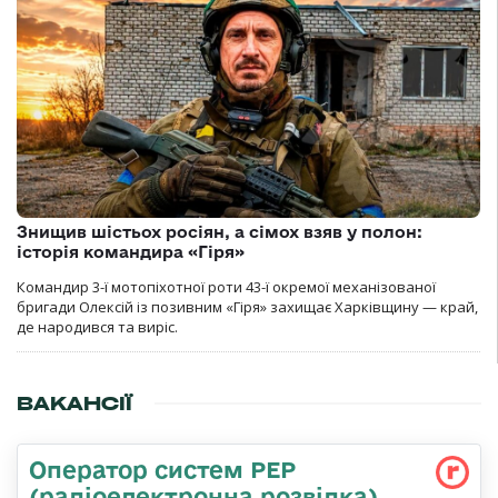
Знищив шістьох росіян, а сімох взяв у полон:
історія командира «Гіря»
Командир 3-ї мотопіхотної роти 43-ї окремої механізованої
бригади Олексій із позивним «Гіря» захищає Харківщину — край,
де народився та виріс.
ВАКАНСІЇ
Оператор систем РЕР
(радіоелектронна розвідка)