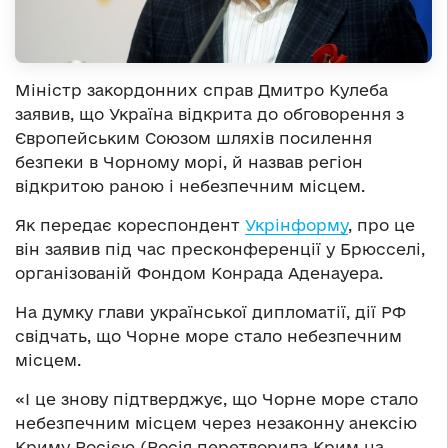
Міністр закордонних справ Дмитро Кулеба
заявив, що Україна відкрита до обговорення з
Європейським Союзом шляхів посилення
безпеки в Чорному морі, й назвав регіон
відкритою раною і небезпечним місцем.
Як передає кореспондент
Укрінформу
, про це
він заявив під час пресконференції у Брюсселі,
організованій Фондом Конрада Аденауера.
На думку глави української дипломатії, дії РФ
свідчать, що Чорне море стало небезпечним
місцем.
«І це знову підтверджує, що Чорне море стало
небезпечним місцем через незаконну анексію
Криму Росією (Росія перетворила Крим на