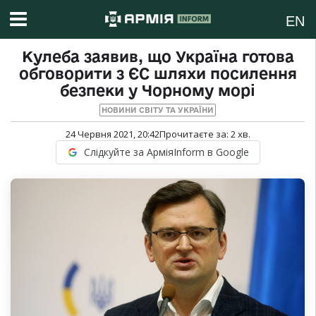
EN
Кулеба заявив, що Україна готова
обговорити з ЄС шляхи посилення
безпеки у Чорному морі
НОВИНИ СВІТУ ТА УКРАЇНИ
24 Червня 2021, 20:42
Прочитаєте за:
2
хв.
Слідкуйте за АрміяInform в Google