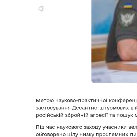
Метою науково-практичної конференц
застосування Десантно-штурмових вій
російській збройній агресії та пошук
Під час наукового заходу учасники ве
обговорено цілу низку проблемних пи