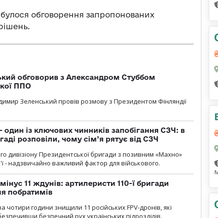
дбулося обговорення запропонованих
рішень.
кий обговорив з Александром Стуббом
ької ППО
димир Зеленський провів розмову з Президентом Фінляндії
 один із ключових чинників запобігання СЗЧ: в
аді розповіли, чому сім’я рятує від СЗЧ
го дивізіону Президентської бригади з позивним «Махно»
м'ї - надзвичайно важливий фактор для військового.
мінус 11 ждунів: артилеристи 110-ї бригади
ля побратимів
а чотири години знищили 11 російських FPV-дронів, які
абезпечивши безпечний рух українських підрозділів.