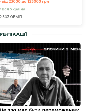
від 23000 до 123000 грн
Вся Україна
503 ОБМП
УБЛІКАЦІЇ
Це зло має бути переможене»: