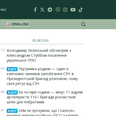
НАС
ENGLISH
05.08.2026
:10
Володимир Зеленський обговорив з
Александром Стуббом посилення
української ППО
:59
Підтримка родини — один із
ВІДЕО
ключових чинників запобігання СЗЧ: в
Президентській бригаді розповіли, чому
сім’я рятує від СЗЧ
:48
За чотири години — мінус 11 ждунів:
ВІДЕО
артилеристи 110-ї бригади розчистили
шлях для побратимів
:41
«Ми не зрозуміли, що сталося»:
ВІДЕО
морпіхи зірвали російську ІПСО та взяли