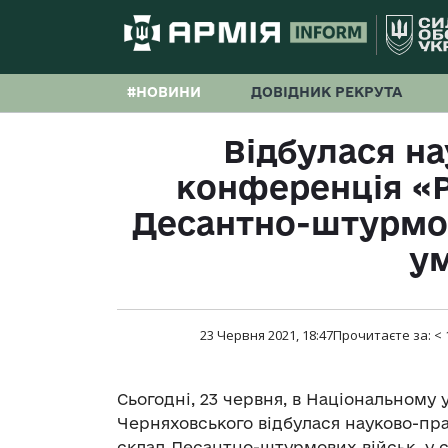
#НОВИНИ
ДОВІДНИК РЕКРУТА
Відбулася н
конференція «Р
Десантно-штурмов
у
23 Червня 2021, 18:47
Прочитаєте за:
< 
Сьогодні, 23 червня, в Національному 
Черняховського відбулася науково-пр
склад Десантно-штурмових військ у с