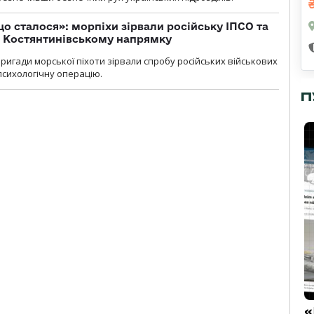
що сталося»: морпіхи зірвали російську ІПСО та
а Костянтинівському напрямку
бригади морської піхоти зірвали спробу російських військових
сихологічну операцію.
П
«