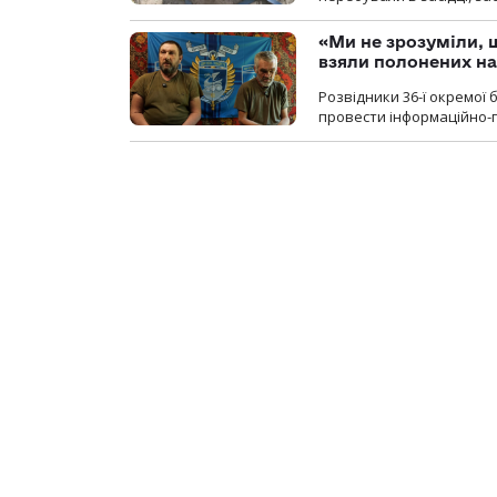
«Ми не зрозуміли, 
взяли полонених н
Розвідники 36-ї окремої 
провести інформаційно-п