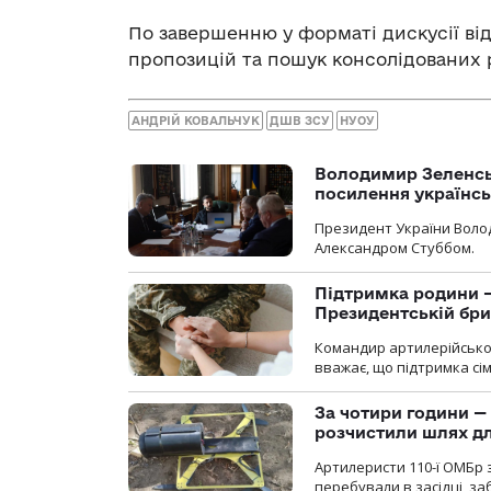
По завершенню у форматі дискусії ві
пропозицій та пошук консолідованих 
АНДРІЙ КОВАЛЬЧУК
ДШВ ЗСУ
НУОУ
Володимир Зеленсь
посилення українс
Президент України Воло
Александром Стуббом.
Підтримка родини —
Президентській бриг
Командир артилерійсько
вважає, що підтримка сі
За чотири години — 
розчистили шлях д
Артилеристи 110-ї ОМБр з
перебували в засідці, з