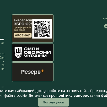
pr
ons
не
orm
Для
м є
 та
 на
 на
чити вам найкращий досвід роботи на нашому сайті. Продовжу
я файлів cookie. Детальніше про
політику використання фай
Погоджуюсь