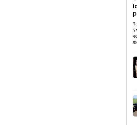
і
р
Ч
5
ч
л