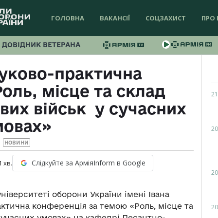
ГОЛОВНА
ВАКАНСІЇ
СОЦЗАХИСТ
ПРО 
ДОВІДНИК ВЕТЕРАНА
ауково-практична
оль, місце та склад
21
их військ у сучасних
мовах»
20
НОВИНИ
Слідкуйте за АрміяInform в Google
1
хв.
20
університеті оборони України імені Івана
актична конференція за темою «Роль, місце та
20
учасних умовах» на кафедрі Десантно-