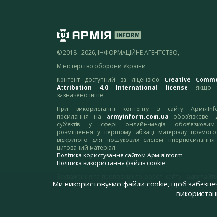
© 2018 - 2026, ІНФОРМАЦІЙНЕ АГЕНТСТВО,
Міністерство оборони України
Контент доступний за ліцензією
Creative Comm
Attribution 4.0 International license
якщо 
зазначено інше.
При використанні контенту з сайту АрміяInf
посилання на
armyinform.com.ua
обов’язкове. 
суб’єктів у сфері онлайн-медіа обов’язкови
розміщення у першому абзаці матеріалу прямого
відкритого для пошукових систем гіперпосилання
цитований матеріал.
Політика користування сайтом АрміяInform
Політика використання файлів cookie
Зауваження та пропозиції по роботі сайту надсилайте
Ми використовуємо файли cookie, щоб забезпе
адресу:
webmaster@armyinform.com.ua
використанн