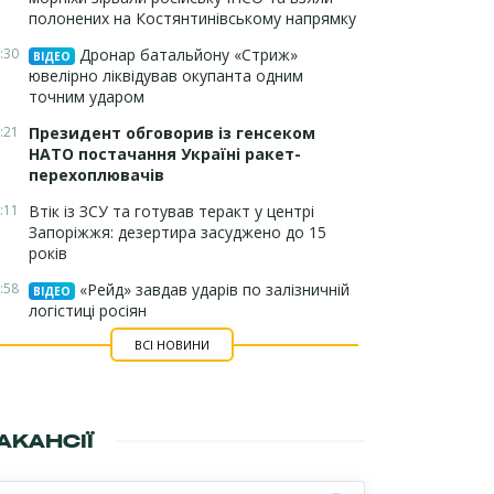
полонених на Костянтинівському напрямку
:30
Дронар батальйону «Стриж»
ВІДЕО
ювелірно ліквідував окупанта одним
точним ударом
:21
Президент обговорив із генсеком
НАТО постачання Україні ракет-
перехоплювачів
:11
Втік із ЗСУ та готував теракт у центрі
Запоріжжя: дезертира засуджено до 15
років
:58
«Рейд» завдав ударів по залізничній
ВІДЕО
логістиці росіян
ВСІ НОВИНИ
АКАНСІЇ