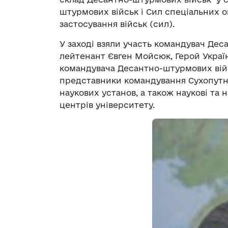
штурмових військ і Сил спеціальних 
застосування військ (сил).
У заході взяли участь командувач Дес
лейтенант Євген Мойсюк, Герой Украї
командувача Десантно-штурмових війс
представники командування Сухопутних
наукових установ, а також наукові та н
центрів університету.