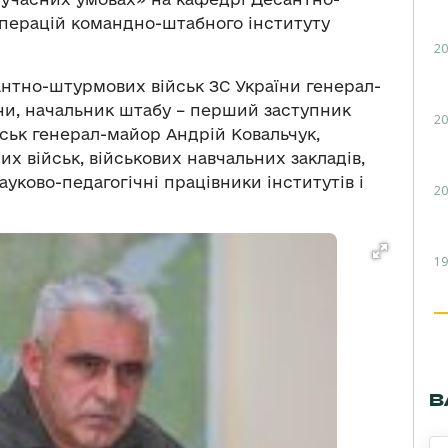
операцій командно-штабного інституту
20
антно-штурмових військ ЗС України генерал-
ни, начальник штабу – перший заступник
20
ьк генерал-майор Андрій Ковальчук,
 військ, військових навчальних закладів,
ауково-педагогічні працівники інститутів і
20
19
В