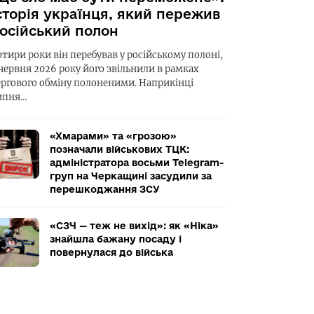
сторія українця, який пережив
осійський полон
отири роки він перебував у російському полоні,
 червня 2026 року його звільнили в рамках
ергового обміну полоненими. Наприкінці
ипня…
«Хмарами» та «грозою»
позначали військових ТЦК:
адміністратора восьми Telegram-
груп на Черкащині засудили за
перешкоджання ЗСУ
«СЗЧ — теж не вихід»: як «Ніка»
знайшла бажану посаду і
повернулася до війська