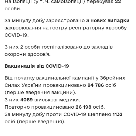
На ізоляції (у т. ч. самоізоляції) перебуває
22
особи.
За минулу добу зареєстровано
3 нових випадки
захворювання на гостру респіраторну хворобу
COVID-19.
З них 2 особи госпіталізовано до закладів
охорони здоров’я.
Вакцинація від COVID-19
Від початку вакцинальної кампанії у Збройних
Силах України провакциновано
84 786
осіб
(перше введення вакцини).
З них
4089
військові медики.
Повторно провакциновано
26 198
осіб.
За минулу добу проти COVID-19 щеплено
1132
осіб (перше введення).