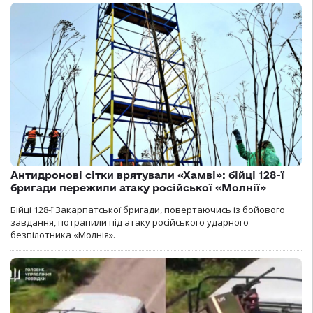
Антидронові сітки врятували «Хамві»: бійці 128-ї
бригади пережили атаку російської «Молнії»
Бійці 128-ї Закарпатської бригади, повертаючись із бойового
завдання, потрапили під атаку російського ударного
безпілотника «Молнія».