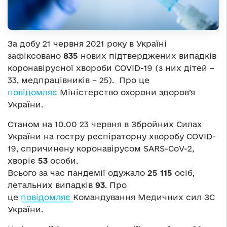
За добу 21 червня 2021 року в Україні
зафіксовано
835
нових підтверджених випадків
коронавірусної хвороби COVID-19 (з них дітей –
33, медпрацівників – 25). Про це
повідомляє
Міністерство охорони здоров’я
України.
Станом на 10.00 23 червня в Збройних Силах
України на гостру респіраторну хворобу COVID-
19, спричинену коронавірусом SARS-CoV-2,
хворіє
53
особи.
Всього за час пандемії одужало
25 115
осіб,
летальних випадків
93
. Про
це
повідомляє
Командування Медичних сил ЗС
України.