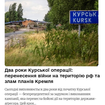
Два роки Курської операції:
перенесення війни на територію рф та
злам планів Кремля
Сьогодні виповнюється два роки від початку Курської
операції — безпрецедентної за задумом і виконанням
кампанії, яка перенесла бойові дії на територію держави-
агресора. Цей крок…