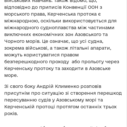
військових навчань. Також відомо, що,
відповідно до приписів Конвенції ООН з
морського права, Керченська протока є
міжнародною, оскільки використовується для
міжнародного судноплавства між частинами
виключних економічних зон Азовського та
Чорного морів. Це означає, що усі судна,
зокрема військові, а також літальні апарати,
можуть користуватися правом
безперешкодного проходу або прольоту через
Керченську протоку та заходити в Азовське
море.
Зі свого боку Андрій Клименко розповів
присутнім про ситуацію зі створення перешкод
пересуванню судів у Азовському морі та
Керченській протоці протягом останніх трьох
років.