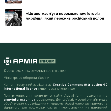
«Це зло має бути переможене»: історія
українця, який пережив російський полон
© 2018 - 2026, ІНФОРМАЦІЙНЕ АГЕНТСТВО,
Міністерство оборони України
Контент доступний за ліцензією
Creative Commons Attribution 4.0
International license
якщо не зазначено інше.
При використанні контенту з сайту АрміяInform посилання на
armyinform.com.ua
обов’язкове. Для суб’єктів у сфері онлайн-медіа
обов’язковим є розміщення у першому абзаці матеріалу прямого та
відкритого для пошукових систем гіперпосилання на цитований