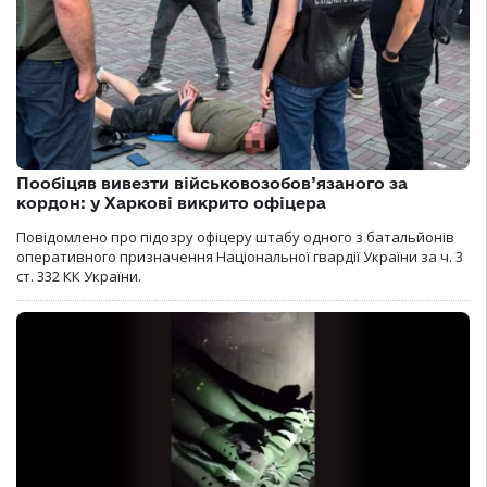
Пообіцяв вивезти військовозобов’язаного за
кордон: у Харкові викрито офіцера
Повідомлено про підозру офіцеру штабу одного з батальйонів
оперативного призначення Національної гвардії України за ч. 3
ст. 332 КК України.