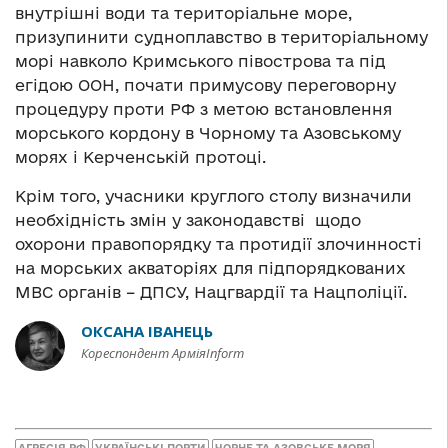
внутрішні води та територіальне море,
призупинити судноплавство в територіальному
морі навколо Кримського півострова та під
егідою ООН, почати примусову переговорну
процедуру проти РФ з метою встановлення
морського кордону в Чорному та Азовському
морях і Керченській протоці.
Крім того, учасники круглого столу визначили
необхідність змін у законодавстві щодо
охорони правопорядку та протидії злочинності
на морських акваторіях для підпорядкованих
МВС органів – ДПСУ, Нацгвардії та Нацполіції.
ОКСАНА ІВАНЕЦЬ
Кореспондент АрміяInform
АГРЕСІЯ РФ
УКРАЇНСЬКІ ПОРТИ
ЧОРНЕ ТА АЗОВСЬКЕ МОРЯ