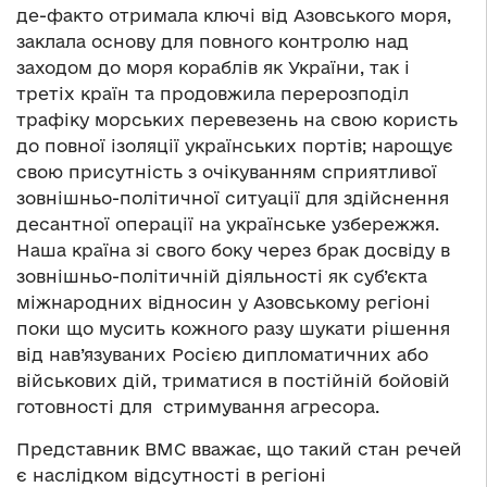
де-факто отримала ключі від Азовського моря,
заклала основу для повного контролю над
заходом до моря кораблів як України, так і
третіх країн та продовжила перерозподіл
трафіку морських перевезень на свою користь
до повної ізоляції українських портів; нарощує
свою присутність з очікуванням сприятливої
зовнішньо-політичної ситуації для здійснення
десантної операції на українське узбережжя.
Наша країна зі свого боку через брак досвіду в
зовнішньо-політичній діяльності як суб’єкта
міжнародних відносин у Азовському регіоні
поки що мусить кожного разу шукати рішення
від нав’язуваних Росією дипломатичних або
військових дій, триматися в постійній бойовій
готовності для стримування агресора.
Представник ВМС вважає, що такий стан речей
є наслідком відсутності в регіоні