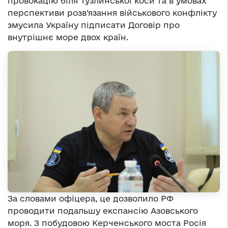
провокацію біля Тузлинської коси та в умовах
перспективи розв’язання військового конфлікту
змусила Україну підписати Договір про
внутрішнє море двох країн.
За словами офіцера, це дозволило РФ
проводити подальшу експансію Азовського
моря. З побудовою Керченського моста Росія