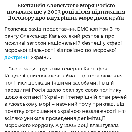
Експансія Азовського моря Росією
почалася ще у 2003 році після підписання
Договору про внутрішнє море двох країн
Розпочав захід представник ВМС капітан 3-го
рангу Олександр Калько, який розповів про
можливі загрози національній безпеці у сфері
морської діяльності відповідно до Морської
доктрини
України.
– Свого часу пруський генерал Карл фон
Клаузевіц висловився: війна – це продовження
політики держави іншими засобами. І в цій
парадигмі Росія вдало реалізує свою політику
щодо експансії України і теперішній стан речей
в Азовському морі – наочний тому приклад. Від
початку оголошення Україною незалежності РФ
всіляко уникала проведення делімітації
морського кордону. А у 2003 році влаштувала