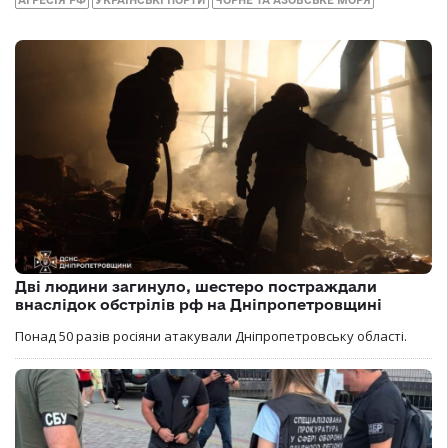
Дві людини загинуло, шестеро постраждали
внаслідок обстрілів рф на Дніпропетровщині
Понад 50 разів росіяни атакували Дніпропетровську області.