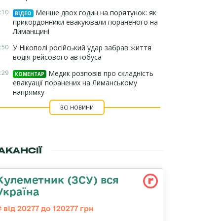
:10
Менше двох годин на порятунок: як
ВІДЕО
прикордонники евакуювали пораненого на
Лиманщині
:50
У Нікополі російський удар забрав життя
водія рейсового автобуса
:29
Медик розповів про складність
КОМЕНТАР
евакуації поранених на Лиманському
напрямку
ВСІ НОВИНИ
АКАНСІЇ
Кулеметник (ЗСУ) вся
Україна
від 20277 до 120277 грн