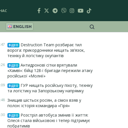
НАС
ENGLISH
:47
Destruction Team розбирає тил
ВІДЕО
ворога: прикордонники нищать зв’язок,
техніку й логістику окупантів
:26
Антидронові сітки врятували
ВІДЕО
«Хамві»: бійці 128-ї бригади пережили атаку
російської «Молнії»
:09
ГУР нищать російську піхоту, техніку
ВІДЕО
та логістику на Запорізькому напрямку
:48
Знищив шістьох росіян, а сімох взяв у
полон: історія командира «Гіря»
:30
Розстріл автобуса змінив її життя:
ВІДЕО
Олеся стала військовою і тепер підтримує
побратимів