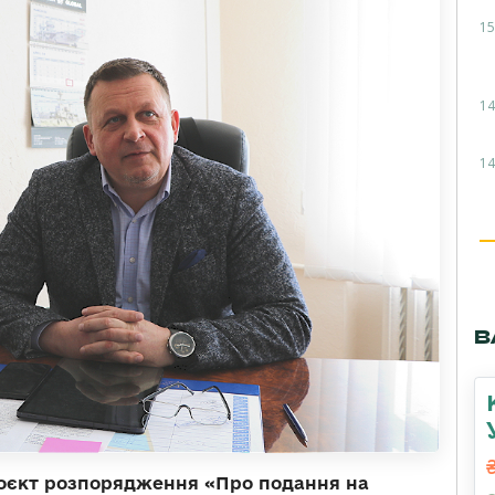
15
14
14
В
проєкт розпорядження «Про подання на