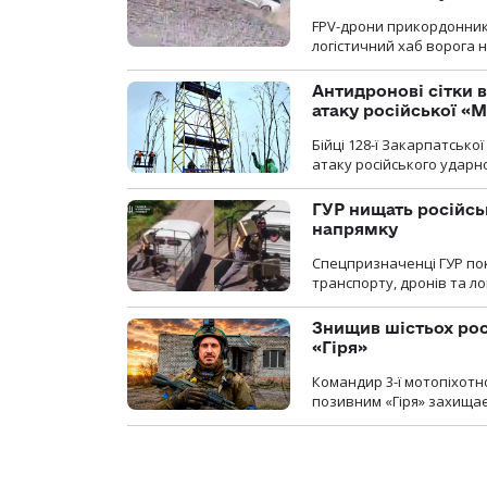
FPV-дрони прикордонників
логістичний хаб ворога 
Антидронові сітки в
атаку російської «М
Бійці 128-ї Закарпатсько
атаку російського ударн
ГУР нищать російськ
напрямку
Спецпризначенці ГУР пок
транспорту, дронів та ло
Знищив шістьох росі
«Гіря»
Командир 3-ї мотопіхотно
позивним «Гіря» захищає