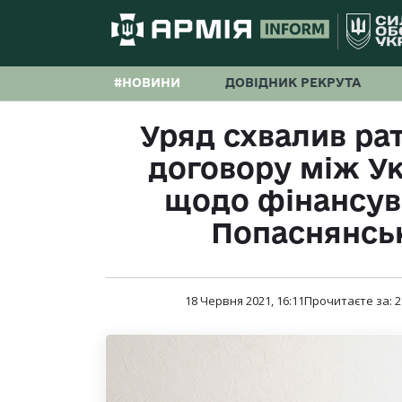
#НОВИНИ
ДОВІДНИК РЕКРУТА
Уряд схвалив ра
договору між У
щодо фінансув
Попаснянсь
18 Червня 2021, 16:11
Прочитаєте за:
2