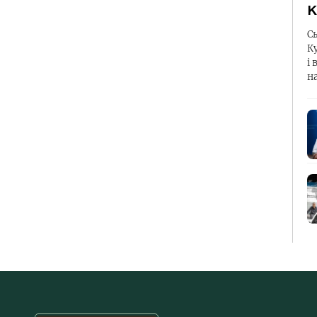
К
С
К
і 
н