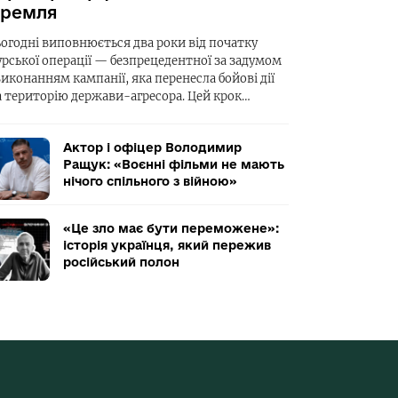
ремля
ьогодні виповнюється два роки від початку
урської операції — безпрецедентної за задумом
виконанням кампанії, яка перенесла бойові дії
а територію держави-агресора. Цей крок…
Актор і офіцер Володимир
Ращук: «Воєнні фільми не мають
нічого спільного з війною»
«Це зло має бути переможене»:
історія українця, який пережив
російський полон