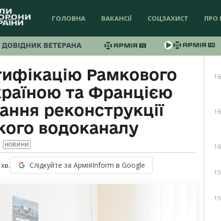
ГОЛОВНА
ВАКАНСІЇ
СОЦЗАХИСТ
ПРО 
ДОВІДНИК ВЕТЕРАНА
тифікацію Рамкового
16
країною та Францією
ання реконструкції
16
кого водоканалу
НОВИНИ
16
Слідкуйте за АрміяInform в Google
хв.
15
15