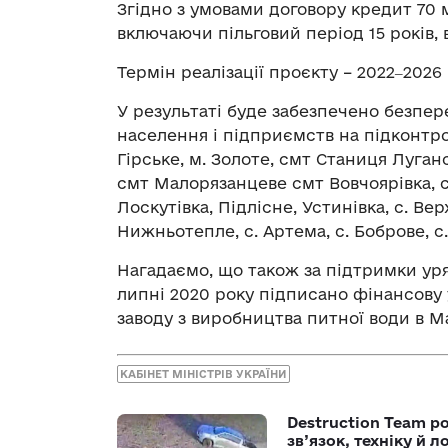
Згідно з умовами договору кредит 70 м
включаючи пільговий період 15 років, 
Термін реалізації проєкту – 2022‒2026
У результаті буде забезпечено безпер
населення і підприємств на підконтро
Гірське, м. Золоте, смт Станиця Луган
смт Малорязанцеве смт Вовчоярівка, с
Лоскутівка, Підлісне, Устинівка, с. Вер
Нижньотепле, с. Артема, с. Боброве, с
Нагадаємо, що також за підтримки уря
липні 2020 року підписано фінансову 
заводу з виробництва питної води в Ма
КАБІНЕТ МІНІСТРІВ УКРАЇНИ
Destruction Team р
зв’язок, техніку й л