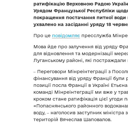
ратифікацію Верховною Радою Україн
Урядом Французької Республіки щодо
покращення постачання питної води в
ухвалено на засіданні
у
ряду 18 червн
Про це
повідомляє
пресслужба Мінреі
Мова йде про залучення від уряду Фра
для відновлення та модернізації мер
Луганському районі, які постраждали 
‒ Переговори Мінреінтеграції з Посол
фінансування від уряду Франції були р
позиції посла Франції в Україні Етьє
команді Мінреінтеграції ми вже у тра
кроком стане ратифікація цієї угоди 
«Попаснянського районного водоканал
воду, ‒ наголосив заступник міністра 
територій Вячеслав Шаповалов.