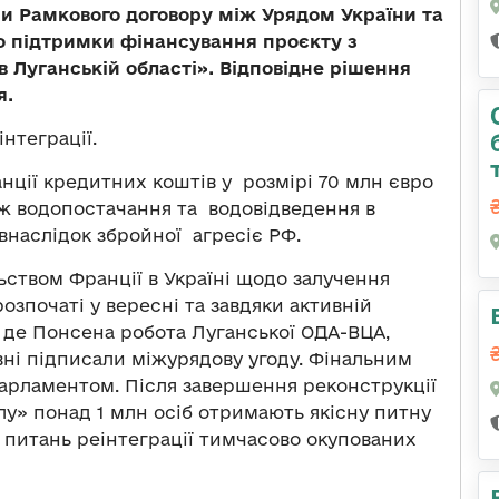
и Рамкового договору між Урядом України та
 підтримки фінансування проєкту з
 Луганській області». Відповідне рішення
я.
нтеграції.
нції кредитних коштів у розмірі 70 млн євро
еж водопостачання та водовідведення в
внаслідок збройної агресіє РФ.
ьством Франції в Україні щодо залучення
озпочаті у вересні та завдяки активній
на де Понсена робота Луганської ОДА-ВЦА,
вні підписали міжурядову угоду. Фінальним
парламентом. Після завершення реконструкції
у» понад 1 млн осіб отримають якісну питну
з питань реінтеграції тимчасово окупованих