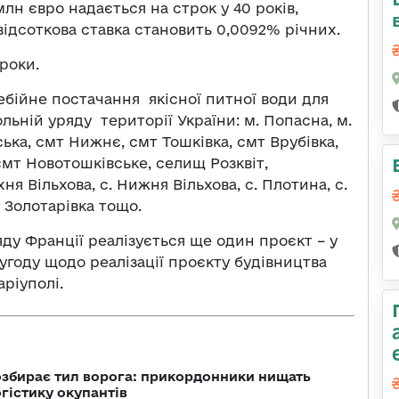
лн євро надається на строк у 40 років,
відсоткова ставка становить 0,0092% річних.
 роки.
ебійне постачання якісної питної води для
льній уряду території України: м. Попасна, м.
ська, смт Нижнє, смт Тошківка, смт Врубівка,
мт Новотошківське, селищ Розквіт,
хня Вільхова, с. Нижня Вільхова, с. Плотина, с.
. Золотарівка тощо.
ду Франції реалізується ще один проєкт – у
угоду щодо реалізації проєкту будівництва
ріуполі.
озбирає тил ворога: прикордонники нищать
огістику окупантів