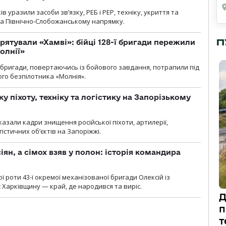
 уразили засоби зв’язку, РЕБ і РЕР, техніку, укриття та
на Північно-Слобожанському напрямку.
П
рятували «Хамві»: бійці 128-ї бригади пережили
олнії»
ї бригади, повертаючись із бойового завдання, потрапили під
ого безпілотника «Молнія».
у піхоту, техніку та логістику на Запорізькому
азали кадри знищення російської піхоти, артилерії,
гістичних об’єктів на Запоріжжі.
ян, а сімох взяв у полон: історія командира
ї роти 43-ї окремої механізованої бригади Олексій із
 Харківщину — край, де народився та виріс.
Д
п
т