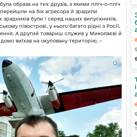
ула образа на тих друзів, з якими пліч-о-пліч
и перейшли на бік агресора й зрадили
их зрадників були і серед наших випускників.
кому півострові, у нього багато рідні з Росії,
шення. А другий товариш служив у Миколаєві й
ідомо виїхав на окуповану територію, –