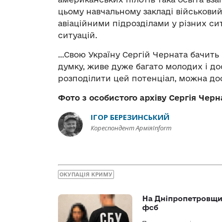
цьому навчальному закладі військови
авіаційними підрозділами у різних си
ситуацій.
…Свою Україну Сергій Черната бачить 
думку, живе дуже багато молодих і д
розподілити цей потенціал, можна дос
Фото з особистого архіву Сергія Черн
ІГОР БЕРЕЗИНСЬКИЙ
Кореспондент АрміяInform
ОКУПАЦІЯ КРИМУ
На Дніпропетровщин
фсб