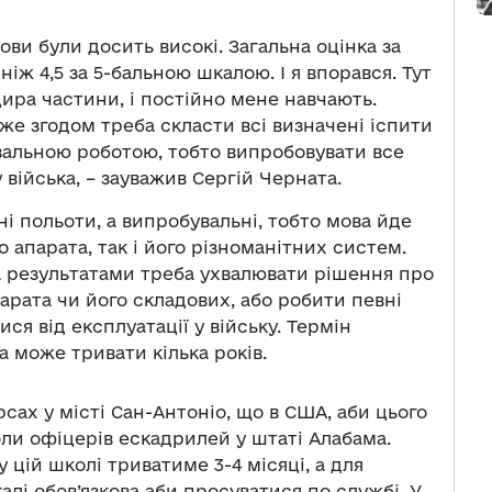
ви були досить високі. Загальна оцінка за
ж 4,5 за 5-бальною шкалою. І я впорався. Тут
дира частини, і постійно мене навчають.
дже згодом треба скласти всі визначені іспити
вальною роботою, тобто випробовувати все
війська, – зауважив Сергій Черната.
ні польоти, а випробувальні, тобто мова йде
 апарата, так і його різноманітних систем.
а результатами треба ухвалювати рішення про
арата чи його складових, або робити певні
ся від експлуатації у війську. Термін
а може тривати кілька років.
рсах у місті Сан-Антоніо, що в США, аби цього
ли офіцерів ескадрилей у штаті Алабама.
у цій школі триватиме 3-4 місяці, а для
галі обов’язкова аби просуватися по службі. У