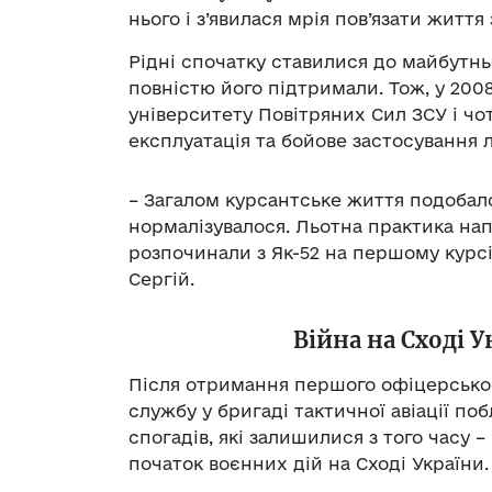
нього і з’явилася мрія пов’язати життя 
Рідні спочатку ставилися до майбутнь
повністю його підтримали. Тож, у 2008
університету Повітряних Сил ЗСУ і чо
експлуатація та бойове застосування л
– Загалом курсантське життя подобало
нормалізувалося. Льотна практика нап
розпочинали з Як-52 на першому курсі,
Сергій.
Війна на Сході У
Після отримання першого офіцерськог
службу у бригаді тактичної авіації п
спогадів, які залишилися з того часу –
початок воєнних дій на Сході України.