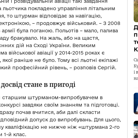
й і розвідувальній авіації такі завдання
а льотчика покладено управління літальним
, то штурман відповідає за навігацію,
ктронікою, – продовжує військовий. – З 2008
Д
і в армії була поганою. Польотів – мало, палива
п
аду бракувало. На жаль, або на щастя,
т
єнних дій на Сході України. Великим
К
а військової авіації у 2014-2015 роках є
С
якої раніше не було. Тому всі льотні екіпажі
К
окий професійний рівень, – розповів Сергій.
і 
н
освід стане в пригоді
ли старшим штурманом-випробувачем в
 конкурсі завдяки своїм знанням та підготовці.
дразу почав вчитися, аби далі скласти
ідповідний допуск до випробувань. Для цього,
ну кваліфікацію не нижче ніж «штурмана 2-го
и 1-й клас.