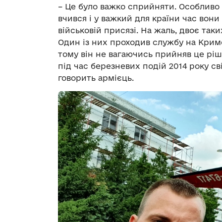
– Це було важко сприйняти. Особливо б
вчився і у важкий для країни час вон
військовій присязі. На жаль, двоє так
Один із них проходив службу на Кримсь
тому він не вагаючись прийняв це рі
під час березневих подій 2014 року св
говорить армієць.