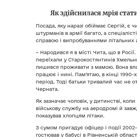
Як здійснилася мрія стат
Посада, яку наразі обіймає Сергій, є 
штурманів в армії багато, а спеціаліс
справою і випробуваннями літальних а
– Народився я в місті Чита, що в Росії.
переїхали у Старокостянтинів Хмельни
лишився проживати з мамою. Вона вла
працює і нині. Пам’ятаю, в кінці 1990-
період. Тоді батьки тривалий час не о
Черната.
Як зазначає чоловік, у дитинстві, коли
військову службу на аеродромі й завж
показував хлопцям літаки.
З сумом пригадує офіцер і події 2002-г
гостював у бабусі в Рівненській област