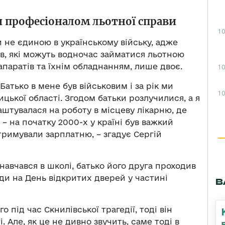
и професіоналом льотної справи
10
чи не єдиною в українському війську, адже
тів, які можуть водночас займатися льотною
паратів та їхнім обладнанням, лише двоє.
10
 Батько в мене був військовим і за рік ми
10
цької області. Згодом батьки розлучилися, а я
штувалася на роботу в місцеву лікарню, де
х – на початку 2000-х у країні був важкий
тримували зарплатню, – згадує Сергій
 навчався в школі, батько його друга проходив
ди на День відкритих дверей у частині
В
о під час Скнилівської трагедії, тоді він
і. Але, як це не дивно звучить, саме тоді в