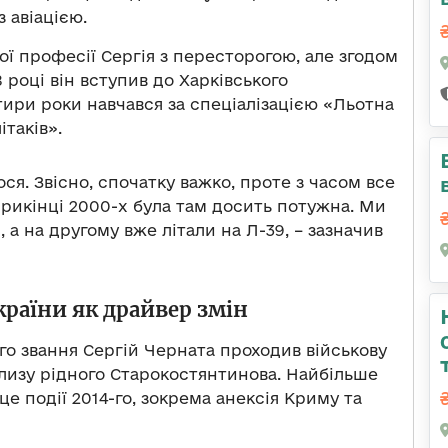
з авіацією.
ої професії Сергія з пересторогою, але згодом
 році він вступив до Харківського
тири роки навчався за спеціалізацією «Льотна
ітаків».
ся. Звісно, спочатку важко, проте з часом все
рикінці 2000-х була там досить потужна. Ми
 а на другому вже літали на Л-39, – зазначив
країни як драйвер змін
о звання Сергій Черната проходив військову
облизу рідного Старокостянтинова. Найбільше
 це події 2014-го, зокрема анексія Криму та