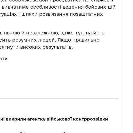
й вивчатиме особливості ведення бойових дій
туаціях і шляхи розв’язання позаштатних
вільною й незалежною, адже тут, на його
осить розумних людей. Якщо правильно
ягнути високих результатів.
ати
і викрили агентку військової контррозвідки