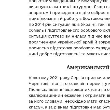
польотним завданням. У бомбардувальні
виконують льотчик і штурман. Якщо н
апаратом і приведення в дію озброєння
прицілювання й роботу з бортовою еле
по 2014 рік ситуація як в Україні, так 
обмаль і підготовленого особового скл
ситуація суттєво змінилася під час во
досягненням української армії й зокрем
посилена підготовка особового складу, 
нині добре підготовлені та мають вис
Американський д
У лютому 2021 року Сергія призначи
Чернігові, після того, як він переміг у
Після складання відповідних іспитів о
кваліфікаційний екзамен і отримати в
за його словами, необхідно мати клас
класу», а за рівнем підготовки має бут