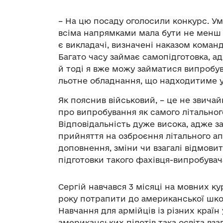
– На цю посаду оголосили конкурс. Умо
всіма напрямками мала бути не менш ні
є викладачі, визначені наказом коман
Багато часу займає самопідготовка, а
й тоді я вже можу займатися випробу
льотне обладнання, що надходитиме у 
Як пояснив військовий, – це не звичай
про випробування як самого літального
Відповідальність дуже висока, адже з
прийняття на озброєння літального ап
доповнення, зміни чи взагалі відмовити
підготовки такого фахівця-випробувач
Сергій навчався 3 місяці на мовних ку
року потрапити до американської шко
Навчання для армійців із різних країн 
американських пілотів така освіта вза