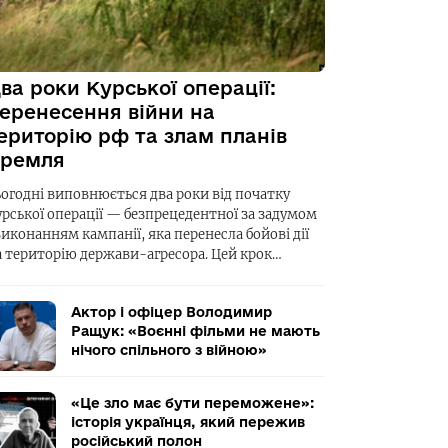
ва роки Курської операції:
еренесення війни на
ериторію рф та злам планів
ремля
ьогодні виповнюється два роки від початку
урської операції — безпрецедентної за задумом
виконанням кампанії, яка перенесла бойові дії
а територію держави-агресора. Цей крок…
Актор і офіцер Володимир
Ращук: «Воєнні фільми не мають
нічого спільного з війною»
«Це зло має бути переможене»:
історія українця, який пережив
російський полон