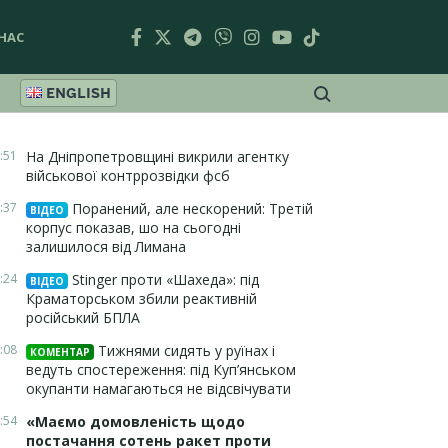
НАС
ENGLISH
:51
На Дніпропетровщині викрили агентку
військової контррозвідки фсб
:37
Поранений, але нескорений: Третій
ВІДЕО
корпус показав, шо на сьогодні
залишилося від Лимана
:24
Stinger проти «Шахеда»: під
ВІДЕО
Краматорськом збили реактивній
російський БПЛА
:08
Тижнями сидять у руїнах і
КОМЕНТАР
ведуть спостереження: під Куп’янськом
окупанти намагаються не відсвічувати
:54
«Маємо домовленість щодо
постачання сотень ракет проти