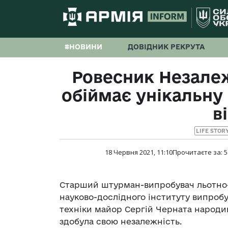
#НОВИНИ
ДОВІДНИК РЕКРУТА
Ровесник Незалеж
обіймає унікальну
в
LIFE STOR
18 Червня 2021, 11:10
Прочитаєте за:
5
Старший штурман-випробувач льотно
науково-дослідного інституту випробув
техніки майор Сергій Черната народивс
здобула свою незалежність.