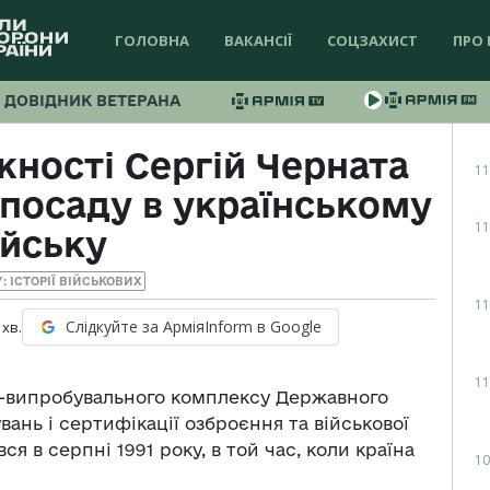
ГОЛОВНА
ВАКАНСІЇ
СОЦЗАХИСТ
ПРО 
ДОВІДНИК ВЕТЕРАНА
ності Сергій Черната
11
 посаду в українському
11
ійську
Y: ІСТОРІЇ ВІЙСЬКОВИХ
11
Слідкуйте за АрміяInform в Google
хв.
11
-випробувального комплексу Державного
ань і сертифікації озброєння та військової
я в серпні 1991 року, в той час, коли країна
10