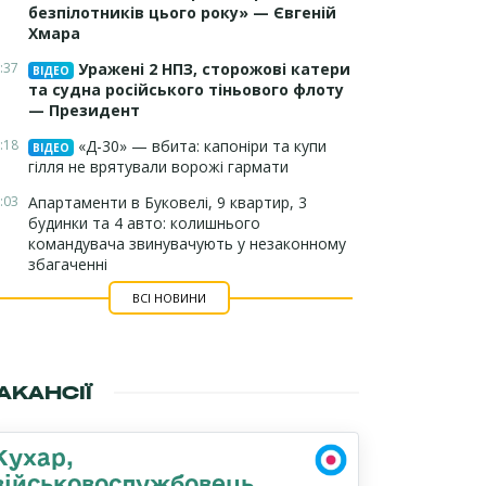
безпілотників цього року» — Євгеній
Хмара
:37
Уражені 2 НПЗ, сторожові катери
ВІДЕО
та судна російського тіньового флоту
— Президент
:18
«Д-30» — вбита: капоніри та купи
ВІДЕО
гілля не врятували ворожі гармати
:03
Апартаменти в Буковелі, 9 квартир, 3
будинки та 4 авто: колишнього
командувача звинувачують у незаконному
збагаченні
ВСІ НОВИНИ
АКАНСІЇ
Кухар,
військовослужбовець