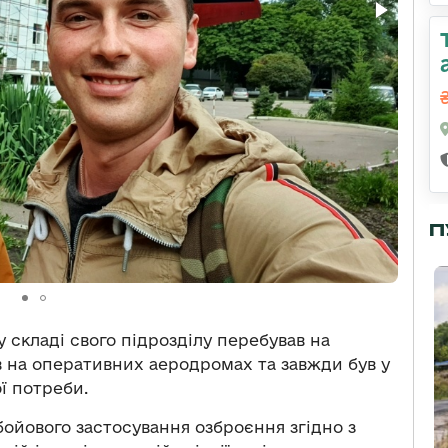
П
у складі свого підрозділу перебував на
в на оперативних аеродромах та завжди був у
ої потреби.
бойового застосування озброєння згідно з