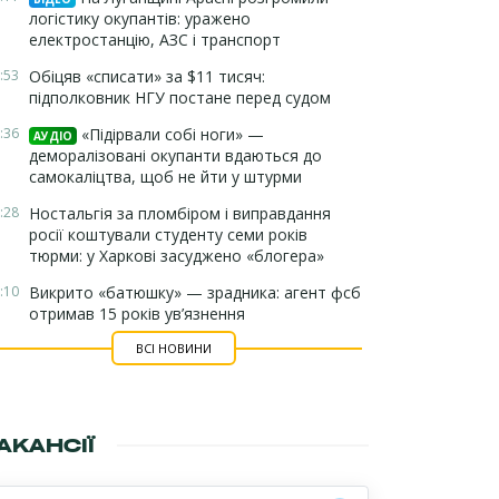
логістику окупантів: уражено
електростанцію, АЗС і транспорт
:53
Обіцяв «списати» за $11 тисяч:
підполковник НГУ постане перед судом
:36
«Підірвали собі ноги» —
АУДІО
деморалізовані окупанти вдаються до
самокаліцтва, щоб не йти у штурми
:28
Ностальгія за пломбіром і виправдання
росії коштували студенту семи років
тюрми: у Харкові засуджено «блогера»
:10
Викрито «батюшку» — зрадника: агент фсб
отримав 15 років ув’язнення
ВСІ НОВИНИ
АКАНСІЇ