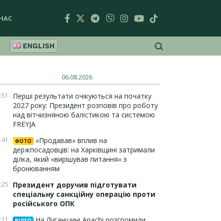
НАС
ENGLISH
06.08.2026
:51
Перші результати очікуються на початку
2027 року: Президент розповів про роботу
над вітчизняною балістикою та системою
FREYJA
:41
«Продавав» вплив на
ФОТО
держпосадовців: на Харківщині затримали
ділка, який «вирішував питання» з
бронюванням
:25
Президент доручив підготувати
спеціальну санкційну операцію проти
російського ОПК
:11
На Луганщині Apachi розгромили
ВІДЕО