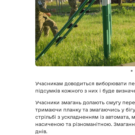
Учасникам доводиться виборювати пер
підсумків кожного з них і буде визна
Учасники змагань долають смугу пере
тримаючи планку та змагаючись у бігу 
стрільбі з ускладненням із автомата,
насиченою та різноманітною. Змаганн
днів.