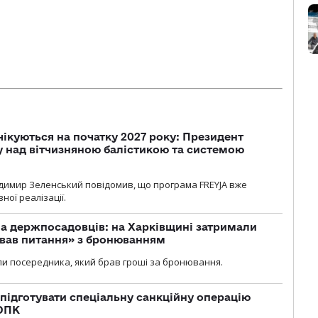
чікуються на початку 2027 року: Президент
у над вітчизняною балістикою та системою
димир Зеленський повідомив, що програма FREYJA вже
ної реалізації.
а держпосадовців: на Харківщині затримали
ував питання» з бронюванням
и посередника, який брав гроші за бронювання.
підготувати спеціальну санкційну операцію
 ОПК