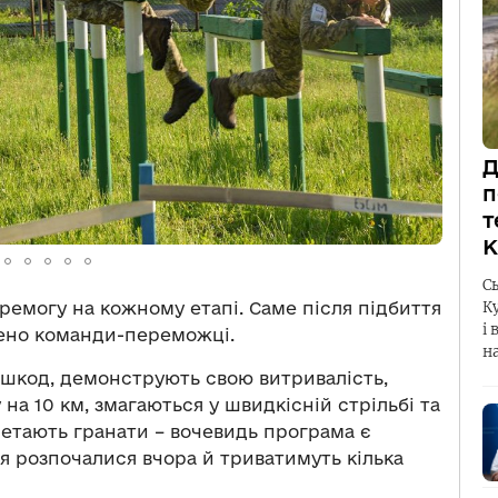
Д
п
т
К
С
емогу на кожному етапі. Саме після підбиття
К
і 
чено команди-переможці.
н
шкод, демонструють свою витривалість,
на 10 км, змагаються у швидкісній стрільбі та
 метають гранати – вочевидь програма є
я розпочалися вчора й триватимуть кілька