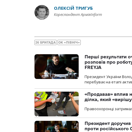
ОЛЕКСІЙ ТРИГУБ
Кореспондент АрміяInform
26 БРИГАДА
ОК «ПІВНІЧ»
Перші результати о
розповів про робот
FREYJA
Президент України Воло
перебуває на етапі актив
«Продавав» вплив н
ділка, який «виріш
Правоохоронці затримал
Президент доручив 
проти російського