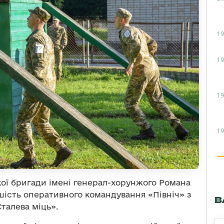
19
19
19
19
ої бригади імені генерал-хорунжого Романа
ість оперативного командування «Північ» з
В
талева міць».