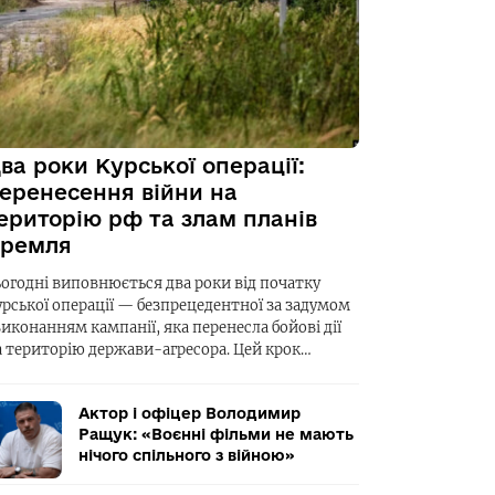
ва роки Курської операції:
еренесення війни на
ериторію рф та злам планів
ремля
ьогодні виповнюється два роки від початку
урської операції — безпрецедентної за задумом
виконанням кампанії, яка перенесла бойові дії
а територію держави-агресора. Цей крок…
Актор і офіцер Володимир
Ращук: «Воєнні фільми не мають
нічого спільного з війною»