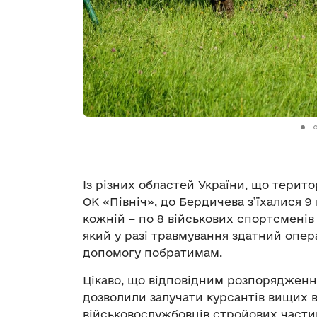
Із різних областей України, що терито
ОК «Північ», до Бердичева з’їхалися 9
кожній – по 8 військових спортсменів
який у разі травмування здатний опе
допомогу побратимам.
Цікаво, що відповідним розпоряджен
дозволили залучати курсантів вищих в
військовослужбовців стройових частин