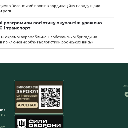
димир Зеленський провів координаційну нараду щодо
 росії.
i розгромили логістику окупантів: уражено
С і транспорт
1-ї окремої аеромобільної Слобожанської бригади на
 по ключових об’єктах логістики російських військ.
pr
ons
не
orm