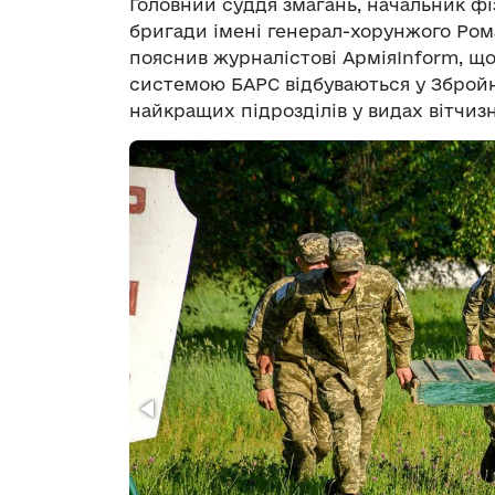
Головний суддя змагань, начальник фі
бригади імені генерал-хорунжого Ро
пояснив журналістові АрміяInform, що
системою БАРС відбуваються у Збройн
найкращих підрозділів у видах вітчизн