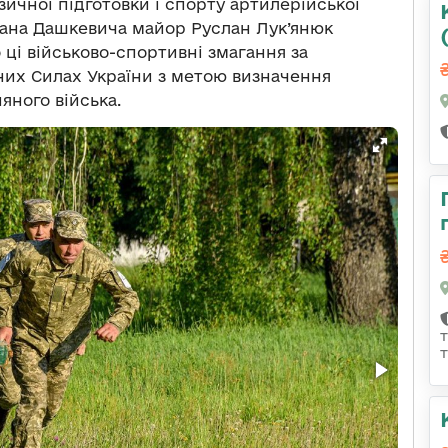
зичної підготовки і спорту артилерійської
мана Дашкевича майор Руслан Лук’янюк
 ці військово-спортивні змагання за
их Силах України з метою визначення
яного війська.