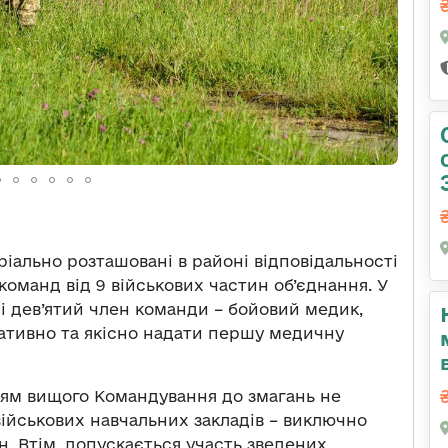
ріально розташовані в районі відповідальності
 команд від 9 військових частин об’єднання. У
 і дев’ятий член команди – бойовий медик,
ративно та якісно надати першу медичну
ням вищого Командування до змагань не
ійськових навчальних закладів – виключно
. Втім, допускається участь зведених