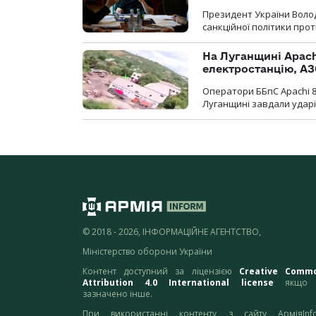
Президент України Воло
санкційної політики проти
На Луганщині Apach
електростанцію, АЗ
Оператори ББпС Apachi 8
Луганщині завдали ударів
© 2018 - 2026, ІНФОРМАЦІЙНЕ АГЕНТСТВО,
Міністерство оборони України
Контент доступний за ліцензією
Creative Comm
Attribution 4.0 International license
якщо 
зазначено інше.
При використанні контенту з сайту АрміяInf