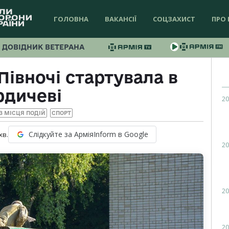
ГОЛОВНА
ВАКАНСІЇ
СОЦЗАХИСТ
ПРО 
ДОВІДНИК ВЕТЕРАНА
Півночі стартувала в
рдичеві
20
З МІСЦЯ ПОДІЙ
СПОРТ
Слідкуйте за АрміяInform в Google
хв.
20
20
20