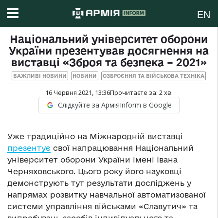
EN
Національний університет оборони
України презентував досягнення на
виставці «Зброя та безпека – 2021»
ВАЖЛИВІ НОВИНИ
НОВИНИ
ОЗБРОЄННЯ ТА ВІЙСЬКОВА ТЕХНІКА
16 Червня 2021, 13:36
Прочитаєте за:
2
хв.
Слідкуйте за АрміяInform в Google
Уже традиційно на Міжнародній виставці
презентує
свої напрацювання Національний
університет оборони України імені Івана
Черняховського. Цього року його науковці
демонструють тут результати досліджень у
напрямах розвитку навчальної автоматизованої
системи управління військами «Славутич» та