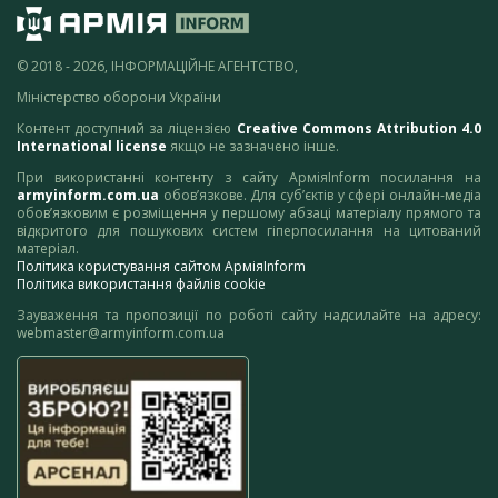
© 2018 - 2026, ІНФОРМАЦІЙНЕ АГЕНТСТВО,
Міністерство оборони України
Контент доступний за ліцензією
Creative Commons Attribution 4.0
International license
якщо не зазначено інше.
При використанні контенту з сайту АрміяInform посилання на
armyinform.com.ua
обов’язкове. Для суб’єктів у сфері онлайн-медіа
обов’язковим є розміщення у першому абзаці матеріалу прямого та
відкритого для пошукових систем гіперпосилання на цитований
матеріал.
Політика користування сайтом АрміяInform
Політика використання файлів cookie
Зауваження та пропозиції по роботі сайту надсилайте на адресу:
webmaster@armyinform.com.ua