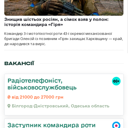
Знищив шістьох росіян, а сімох взяв у полон:
історія командира «Гіря»
Командир 3-ї мотопіхотної роти 43-ї окремої механізованої
бригади Олексій із позивним «Гіря» захищає Харківщину — край,
де народився та виріс.
ВАКАНСІЇ
Радіотелефоніст,
військовослужбовець
від 21000 до 27000 грн
Білгород-Дністровський, Одеська область
Заступник командира роти