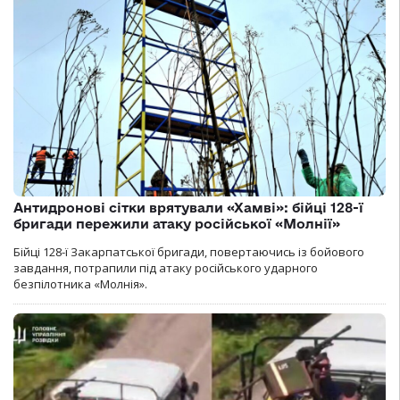
Антидронові сітки врятували «Хамві»: бійці 128-ї
бригади пережили атаку російської «Молнії»
Бійці 128-ї Закарпатської бригади, повертаючись із бойового
завдання, потрапили під атаку російського ударного
безпілотника «Молнія».