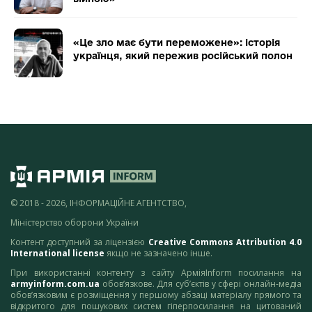
«Це зло має бути переможене»: історія
українця, який пережив російський полон
© 2018 - 2026, ІНФОРМАЦІЙНЕ АГЕНТСТВО,
Міністерство оборони України
Контент доступний за ліцензією
Creative Commons Attribution 4.0
International license
якщо не зазначено інше.
При використанні контенту з сайту АрміяInform посилання на
armyinform.com.ua
обов’язкове. Для суб’єктів у сфері онлайн-медіа
обов’язковим є розміщення у першому абзаці матеріалу прямого та
відкритого для пошукових систем гіперпосилання на цитований