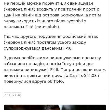
На першій можна побачити, як винищувач
(червона лінія) входить у повітряний простір
Данії на північ від острова Борнхольм, а потім
знову виходить із нього після зустрічі з
данським F-16 (синя лінія).
Під час другого порушення російський літак
(червона лінія) протягом усього заходу
супроводжувався данським F-16.
З двома російськими винищувачами спочатку
зв’язалися по радіо, а потім їх зустріли два
данських винищувачі F-16. Попри це, вони все ж
вилетіли в повітряний простір Данії об 11:08 і
повернулися вдруге об 11:40.
F-16
СУ-30