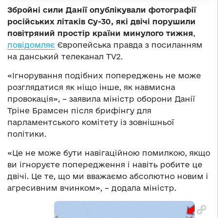
Збройні сили Данії опублікували фотографії
російських літаків Су-30, які двічі порушили
повітряний простір країни минулого тижня
,
повідомляє
Європейська правда з посиланням
на данський телеканал TV2.
«Ігнорування подібних попереджень не може
розглядатися як ніщо інше, як навмисна
провокація», – заявила міністр оборони Данії
Тріне Брамсен після брифінгу для
парламентського комітету із зовнішньої
політики.
«Це не може бути навігаційною помилкою, якщо
ви ігноруєте попередження і навіть робите це
двічі. Це те, що ми вважаємо абсолютно новим і
агресивним вчинком», – додала міністр.