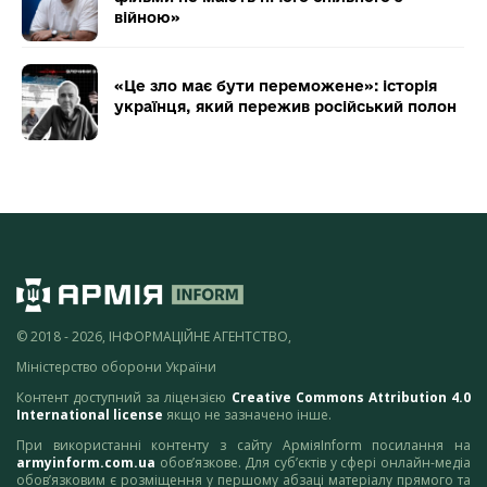
війною»
«Це зло має бути переможене»: історія
українця, який пережив російський полон
© 2018 - 2026, ІНФОРМАЦІЙНЕ АГЕНТСТВО,
Міністерство оборони України
Контент доступний за ліцензією
Creative Commons Attribution 4.0
International license
якщо не зазначено інше.
При використанні контенту з сайту АрміяInform посилання на
armyinform.com.ua
обов’язкове. Для суб’єктів у сфері онлайн-медіа
обов’язковим є розміщення у першому абзаці матеріалу прямого та