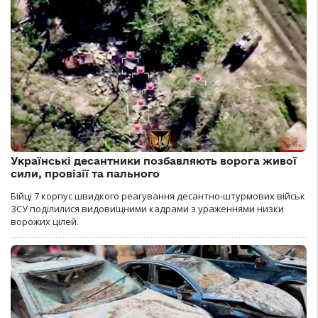
Українські десантники позбавляють ворога живої
сили, провізії та пального
Бійці 7 корпус швидкого реагування десантно-штурмових військ
ЗСУ поділилися видовищними кадрами з ураженнями низки
ворожих цілей.