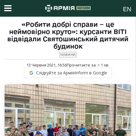
EN
«Робити добрі справи − це
неймовірно круто»: курсанти ВІТІ
відвідали Святошинський дитячий
будинок
НОВИНИ
13 Червня 2021, 16:56
Прочитаєте за:
< 1
хв.
Слідкуйте за АрміяInform в Google