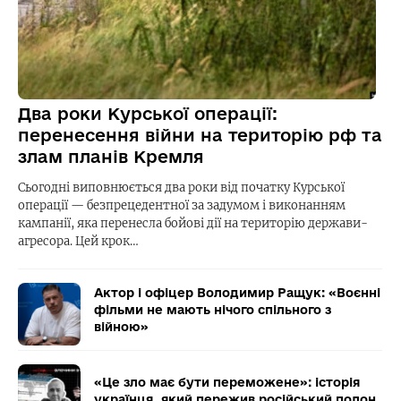
Два роки Курської операції:
перенесення війни на територію рф та
злам планів Кремля
Сьогодні виповнюється два роки від початку Курської
операції — безпрецедентної за задумом і виконанням
кампанії, яка перенесла бойові дії на територію держави-
агресора. Цей крок…
Актор і офіцер Володимир Ращук: «Воєнні
фільми не мають нічого спільного з
війною»
«Це зло має бути переможене»: історія
українця, який пережив російський полон