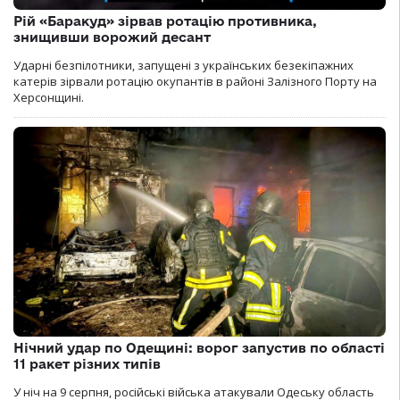
Рій «Баракуд» зірвав ротацію противника,
знищивши ворожий десант
Ударні безпілотники, запущені з українських безекіпажних
катерів зірвали ротацію окупантів в районі Залізного Порту на
Херсонщині.
Нічний удар по Одещині: ворог запустив по області
11 ракет різних типів
У ніч на 9 серпня, російські війська атакували Одеську область