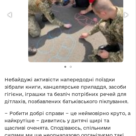
Небайдужі активісти напередодні поїздки
зібрали книги, канцелярське приладдя, засоби
гігієни, іграшки та безліч потрібних речей для
дітлахів, позбавлених батьківського піклування.
− Робити добрі справи − це неймовірно круто, а
найкрутіше − дивитись у дитячі щирі та
щасливі оченята. Сподіваюсь, спільними
силами ми ще неоднаразово організуємо такі