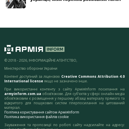
© 2018 - 2026, ІНФОРМАЦІЙНЕ АГЕНТСТВО,
Міністерство оборони України
Контент доступний за ліцензією
Creative Commons Attribution 4.0
International license
якщо не зазначено інше.
При використанні контенту з сайту АрміяInform посилання на
armyinform.com.ua
обов’язкове. Для суб’єктів у сфері онлайн-медіа
обов’язковим є розміщення у першому абзаці матеріалу прямого та
відкритого для пошукових систем гіперпосилання на цитований
матеріал.
Політика користування сайтом АрміяInform
Політика використання файлів cookie
Зауваження та пропозиції по роботі сайту надсилайте на адресу: