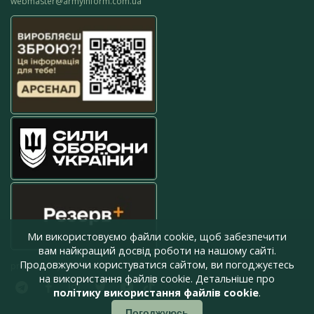
webmaster@armyinform.com.ua
Ми використовуємо файли cookie, щоб забезпечити
вам найкращий досвід роботи на нашому сайті.
Продовжуючи користуватися сайтом, ви погоджуєтесь
press@armyinform.com.ua
на використання файлів cookie. Детальніше про
політику використання файлів cookie
.
Погоджуюсь