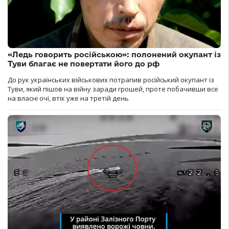
«Ледь говорить російською»: полонений окупант із
Туви благає не повертати його до рф
До рук українських військових потрапив російський окупант із
Туви, який пішов на війну заради грошей, проте побачивши все
на власні очі, втік уже на третій день