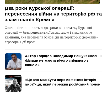
Два роки Курської операції:
перенесення війни на територію рф та
злам планів Кремля
Сьогодні виповнюється два роки від початку Курської
операції — безпрецедентної за задумом і виконанням
кампанії, яка перенесла бойові дії на територію держави-
агресора. Цей крок…
Актор і офіцер Володимир Ращук: «Воєнні
фільми не мають нічого спільного з
війною»
«Це зло має бути переможене»: історія
українця, який пережив російський полон