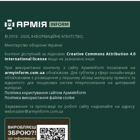
© 2018 - 2026, ІНФОРМАЦІЙНЕ АГЕНТСТВО,
Міністерство оборони України
Контент доступний за ліцензією
Creative Commons Attribution 4.0
International license
якщо не зазначено інше.
При використанні контенту з сайту АрміяInform посилання на
armyinform.com.ua
обов’язкове. Для суб’єктів у сфері онлайн-медіа
обов’язковим є розміщення у першому абзаці матеріалу прямого та
відкритого для пошукових систем гіперпосилання на цитований
матеріал.
Політика користування сайтом АрміяInform
Політика використання файлів cookie
Зауваження та пропозиції по роботі сайту надсилайте на адресу:
webmaster@armyinform.com.ua