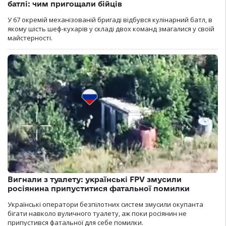
батлі: чим пригощали бійців
У 67 окремій механізованій бригаді відбувся кулінарний батл, в
якому шість шеф-кухарів у складі двох команд змагалися у своїй
майстерності.
Вигнали з туалету: українські FPV змусили
росіянина припуститися фатальної помилки
Українські оператори безпілотних систем змусили окупанта
бігати навколо вуличного туалету, аж поки росіянин не
припустився фатальної для себе помилки.