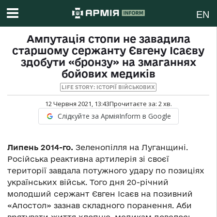
EN
Ампутація стопи не завадила
старшому сержанту Євгену Ісаєву
здобути «бронзу» на змаганнях
бойових медиків
LIFE STORY: ІСТОРІЇ ВІЙСЬКОВИХ
12 Червня 2021, 13:43
Прочитаєте за:
2
хв.
Слідкуйте за АрміяInform в Google
Липень 2014-го.
Зеленопілля на Луганщині.
Російська реактивна артилерія зі своєї
території завдала потужного удару по позиціях
українських військ. Того дня 20-річний
молодший сержант Євген Ісаєв на позивний
«Апостол» зазнав складного поранення. Аби