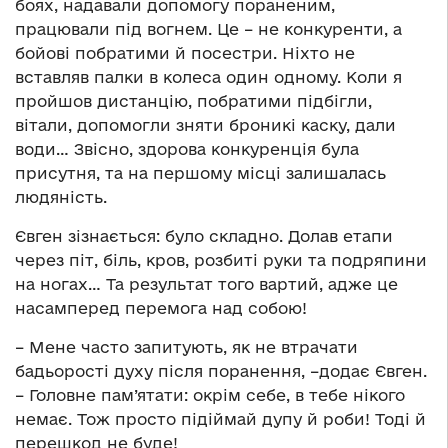
боях, надавали допомогу пораненим,
працювали під вогнем. Це – не конкуренти, а
бойові побратими й посестри. Ніхто не
вставляв палки в колеса один одному. Коли я
пройшов дистанцію, побратими підбігли,
вітали, допомогли зняти броникі каску, дали
води… Звісно, здорова конкуренція була
присутня, та на першому місці залишалась
людяність.
Євген зізнається: було складно. Долав етапи
через піт, біль, кров, розбиті руки та подряпини
на ногах… Та результат того вартий, адже це
насамперед перемога над собою!
– Мене часто запитують, як не втрачати
бадьорості духу після поранення, –додає Євген.
– Головне пам’ятати: окрім себе, в тебе нікого
немає. Тож просто підіймай дупу й роби! Тоді й
перешкод не буде!