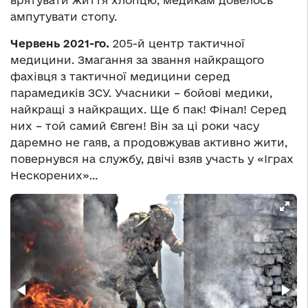
врятувати життя хлопцю, медикам довелось
ампутувати стопу.
Червень 2021-го.
205-й центр тактичної
медицини. Змагання за звання найкращого
фахівця з тактичної медицини серед
парамедиків ЗСУ. Учасники – бойові медики,
найкращі з найкращих. Ще б пак! Фінал! Серед
них – той самий Євген! Він за ці роки часу
даремно не гаяв, а продовжував активно жити,
повернувся на службу, двічі взяв участь у «Іграх
Нескорених»…