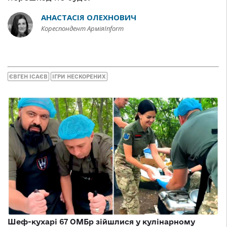
АНАСТАСІЯ ОЛЕХНОВИЧ
Кореспондент АрміяInform
ЄВГЕН ІСАЄВ
ІГРИ НЕСКОРЕНИХ
Шеф-кухарі 67 ОМБр зійшлися у кулінарному