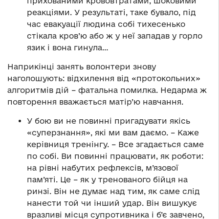
прихованими крововтратами, шоковими
реакціями. У результаті, таке бувало, під
час евакуації людина собі тихесенько
стікала кров’ю або ж у неї западав у горло
язик і вона гинула…
Наприкінці занять волонтери знову
наголошують: відхилення від «протокольних»
алгоритмів дій – фатальна помилка. Недарма ж
повторення вважається матір’ю навчання.
У бою ви не повинні пригадувати якісь
«суперзнання», які ми вам даємо. – Каже
керівниця тренінгу. – Все згадається саме
по собі. Ви повинні працювати, як роботи:
на рівні набутих рефлексів, м’язової
пам’яті. Це – як у тренованого бійця на
ринзі. Він не думає над тим, як саме слід
нанести той чи інший удар. Він вишукує
вразливі місця супротивника і б’є завчено,