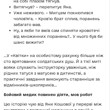
на собі плазом тягнув.
Витягнув? – перепитує Яна.
Уже неживого. – Мигцем похнюпився
чолов’яга. – Кров’ю брат сплив, поранень
забагато мав.
Ну, а якби ти вмів сам спиняти кровотечі
від множинних поранень?.. У нього був би
шанс вижити?
…У «Квітки» на особистому рахунку більше ніж
сто врятованих солдатських душ. Й з тієї миті
вояки слухають інструкторку уважніше, ніж
рідних татуся з матусею в дитинстві, а
практичні завдання виконують старанніше за
відмінників-школяриків…
Бойовий медик повинен діяти, мов робот
Цю історію чую від Яни Кошової у перерві між