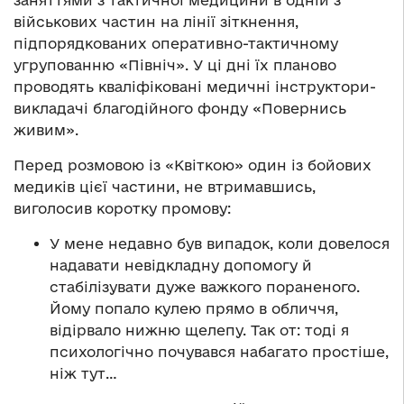
заняттями з тактичної медицини в одній з
військових частин на лінії зіткнення,
підпорядкованих оперативно-тактичному
угрупованню «Північ». У ці дні їх планово
проводять кваліфіковані медичні інструктори-
викладачі благодійного фонду «Повернись
живим».
Перед розмовою із «Квіткою» один із бойових
медиків цієї частини, не втримавшись,
виголосив коротку промову:
У мене недавно був випадок, коли довелося
надавати невідкладну допомогу й
стабілізувати дуже важкого пораненого.
Йому попало кулею прямо в обличчя,
відірвало нижню щелепу. Так от: тоді я
психологічно почувався набагато простіше,
ніж тут…