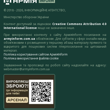
© 2018 - 2026, ІНФОРМАЦІЙНЕ АГЕНТСТВО,
Міністерство оборони України
Контент доступний за ліцензією
Creative Commons Attribution 4.0
International license
якщо не зазначено інше.
При використанні контенту з сайту АрміяInform посилання на
armyinform.com.ua
обов’язкове. Для суб’єктів у сфері онлайн-медіа
обов’язковим є розміщення у першому абзаці матеріалу прямого та
відкритого для пошукових систем гіперпосилання на цитований
матеріал.
Політика користування сайтом АрміяInform
Політика використання файлів cookie
Зауваження та пропозиції по роботі сайту надсилайте на адресу:
webmaster@armyinform.com.ua