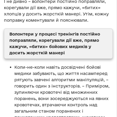
І не дивно – волонтери постійно поправляли,
корегували дії вже, прямо кажучи, «битих»
хлопців у досить жорсткій манері. Утім, кожну
поправку коментували й пояснювали.
Волонтери у процесі тренінгів постійно
поправляли, корегували дії вже, прямо
кажучи, «битих» бойових медиків у
досить жорсткій манері
Коли-не-коли навіть досвідчені бойові
медики забувають, що життя насамперед
рятують завчені алгоритми маніпуляцій, –
говорить один з інструкторів. – Приміром,
зупиняючи кровотечі від множинних
поранень, вони зосереджуються на явних
кровотечах, втрачаючи контроль над
загальним станом поранених і