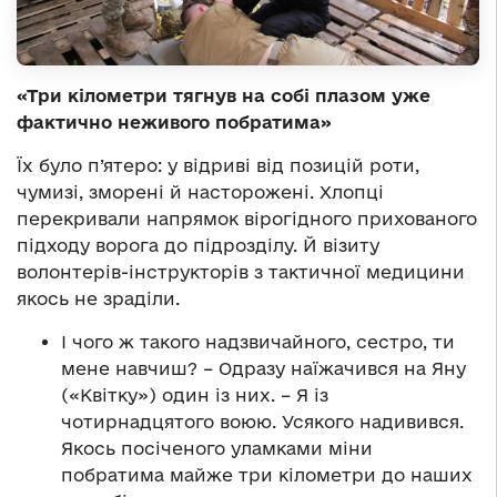
«Три кілометри тягнув на собі плазом уже
фактично неживого побратима»
Їх було п’ятеро: у відриві від позицій роти,
чумизі, зморені й насторожені. Хлопці
перекривали напрямок вірогідного прихованого
підходу ворога до підрозділу. Й візиту
волонтерів-інструкторів з тактичної медицини
якось не зраділи.
І чого ж такого надзвичайного, сестро, ти
мене навчиш? – Одразу наїжачився на Яну
(«Квітку») один із них. – Я із
чотирнадцятого воюю. Усякого надивився.
Якось посіченого уламками міни
побратима майже три кілометри до наших