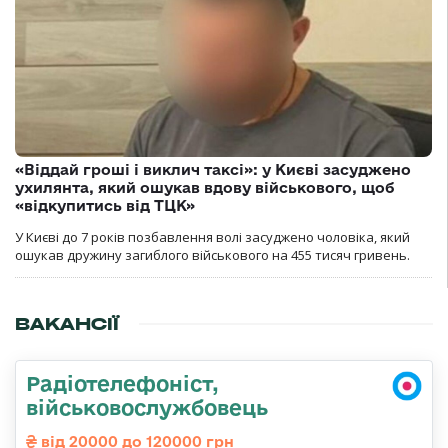
«Віддай гроші і виклич таксі»: у Києві засуджено
ухилянта, який ошукав вдову військового, щоб
«відкупитись від ТЦК»
У Києві до 7 років позбавлення волі засуджено чоловіка, який
ошукав дружину загиблого військового на 455 тисяч гривень.
ВАКАНСІЇ
Радіотелефоніст,
військовослужбовець
від 20000 до 120000 грн