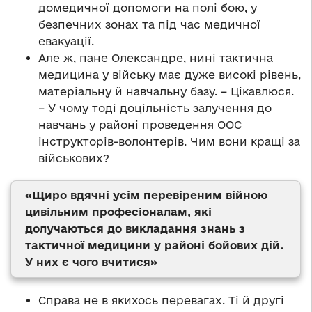
домедичної допомоги на полі бою, у
безпечних зонах та під час медичної
евакуації.
Але ж, пане Олександре, нині тактична
медицина у війську має дуже високі рівень,
матеріальну й навчальну базу. – Цікавлюся.
– У чому тоді доцільність залучення до
навчань у районі проведення ООС
інструкторів-волонтерів. Чим вони кращі за
військових?
«Щиро вдячні усім перевіреним війною
цивільним професіоналам, які
долучаються до викладання знань з
тактичної медицини у районі бойових дій.
У них є чого вчитися»
Справа не в якихось перевагах. Ті й другі