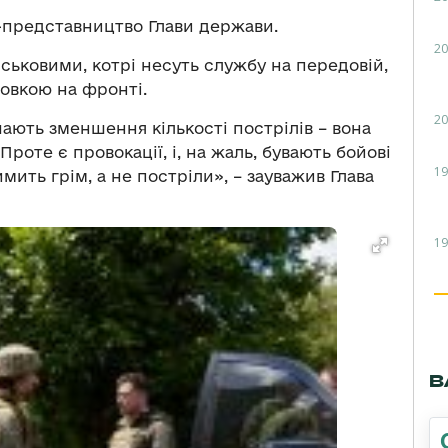
-представництво Глави держави.
20
ськовими, котрі несуть службу на передовій,
овкою на фронті.
20
ачають зменшення кількості пострілів – вона
 Проте є провокації, і, на жаль, бувають бойові
19
имить грім, а не постріли», – зауважив Глава
19
В