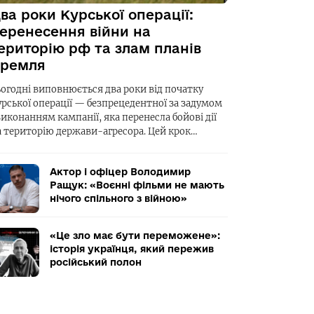
ва роки Курської операції:
еренесення війни на
ериторію рф та злам планів
ремля
ьогодні виповнюється два роки від початку
урської операції — безпрецедентної за задумом
виконанням кампанії, яка перенесла бойові дії
а територію держави-агресора. Цей крок…
Актор і офіцер Володимир
Ращук: «Воєнні фільми не мають
нічого спільного з війною»
«Це зло має бути переможене»:
історія українця, який пережив
російський полон