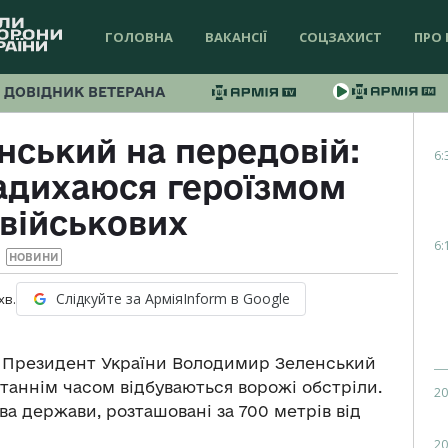
ГОЛОВНА
ВАКАНСІЇ
СОЦЗАХИСТ
ПРО 
ДОВІДНИК ВЕТЕРАНА
ський на передовій:
6:
адихаюся героїзмом
військових
6:
НОВИНИ
Слідкуйте за АрміяInform в Google
хв.
у Президент України Володимир Зеленський
станнім часом відбуваються ворожі обстріли.
20
ава держави, розташовані за 700 метрів від
20