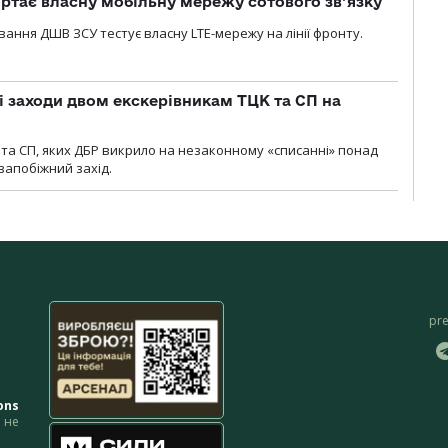
ртає власну мобільну мережу сотового зв’язку
вання ДШВ ЗСУ тестує власну LTE-мережу на лінії фронту.
і заходи двом екскерівникам ТЦК та СП на
та СП, яких ДБР викрило на незаконному «списанні» понад
 запобіжний захід.
pr
ons
не