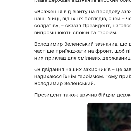
Глава держави відзначив високий бойо
«Враження від візиту на передову завж
наші бійці, від їхніх поглядів, очей – ч
солдатів», – сказав Президент, нагол
випромінюють спокій та героїзм.
Володимир Зеленський зазначив, що д
частіше приїжджати на фронт, щоб пі
них приклад для сміливих державниць
«Відвідання наших захисників – це за
надихаюся їхнім героїзмом. Тому приї
Володимир Зеленський.
Президент також вручив бійцям держа