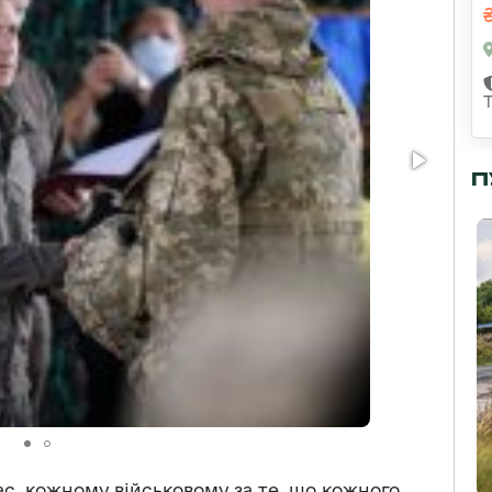
П
с, кожному військовому за те, що кожного