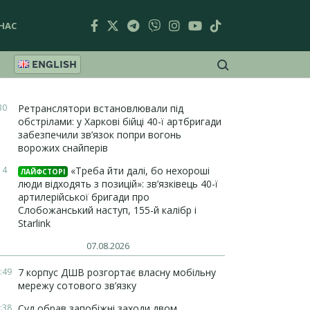
НАС
ENGLISH
30
Ретранслятори встановлювали під
обстрілами: у Харкові бійці 40-ї артбригади
забезпечили зв’язок попри вогонь
ворожих снайперів
14
«Треба йти далі, бо нехороші
ЛАЙФСТОРІ
люди відходять з позицій»: зв’язківець 40-ї
артилерійської бригади про
Слобожанський наступ, 155-й калібр і
Starlink
07.08.2026
:49
7 корпус ДШВ розгортає власну мобільну
мережу сотового зв’язку
:38
Суд обрав запобіжні заходи двом