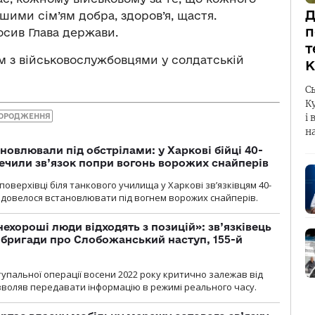
Д
шими сім’ям добра, здоров’я, щастя.
п
осив Глава держави.
т
 з військовослужбовцями у солдатській
К
С
К
ОРОДЖЕННЯ
і 
н
новлювали під обстрілами: у Харкові бійці 40-
печили зв’язок попри вогонь ворожих снайперів
оверхівці біля танкового училища у Харкові зв’язківцям 40-
и довелося встановлювати під вогнем ворожих снайперів.
 нехороші люди відходять з позицій»: зв’язківець
ї бригади про Слобожанський наступ, 155-й
тупальної операції восени 2022 року критично залежав від
озволяв передавати інформацію в режимі реального часу.