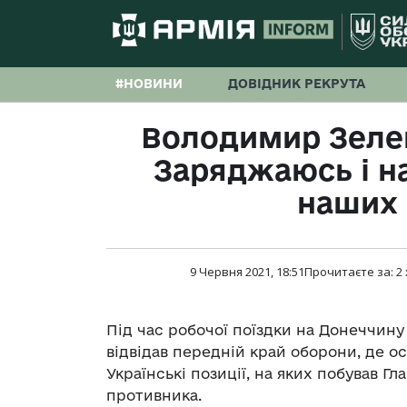
#НОВИНИ
ДОВІДНИК РЕКРУТА
Володимир Зелен
Заряджаюсь і н
наших 
9 Червня 2021, 18:51
Прочитаєте за:
2
Під час робочої поїздки на Донеччин
відвідав передній край оборони, де о
Українські позиції, на яких побував Гл
противника.