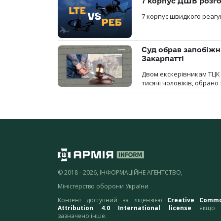
7 корпус ДШВ розго
7 корпус швидкого реагу
Суд обрав запобіжн
Закарпатті
Двом екскерівникам ТЦК 
тисячі чоловіків, обрано
© 2018 - 2026, ІНФОРМАЦІЙНЕ АГЕНТСТВО,
Міністерство оборони України
Контент доступний за ліцензією
Creative Comm
Attribution 4.0 International license
якщо 
зазначено інше.