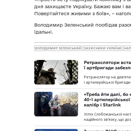
дня захищаєте Україну. Бажаю вам і ва
Повертайтеся живими з боїв», – нагол
Володимир Зеленський пообідав разом
їдальні.
ВОЛОДИМИР ЗЕЛЕНСЬКИЙ
ЗАХИСНИКИ УКРАЇНИ
НАГ
Ретранслятори вста
ї артбригади забез
Ретранслятор на дев’ятип
ї артилерійської бригад
«Треба йти далі, бо
40-ї артилерійсько
калібр і Starlink
Успіх Слобожанської нас
надійного зв’язку, що д