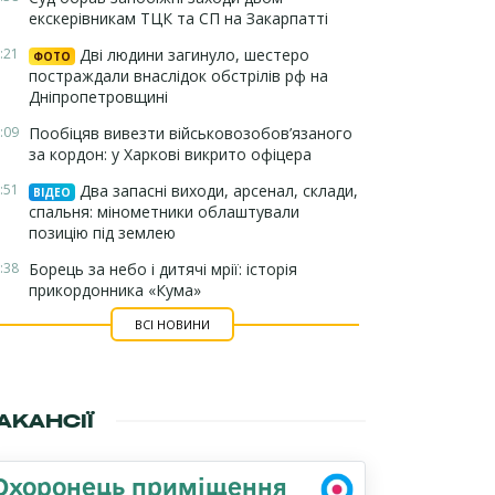
екскерівникам ТЦК та СП на Закарпатті
:21
Дві людини загинуло, шестеро
ФОТО
постраждали внаслідок обстрілів рф на
Дніпропетровщині
:09
Пообіцяв вивезти військовозобов’язаного
за кордон: у Харкові викрито офіцера
:51
Два запасні виходи, арсенал, склади,
ВІДЕО
спальня: мінометники облаштували
позицію під землею
:38
Борець за небо і дитячі мрії: історія
прикордонника «Кума»
ВСІ НОВИНИ
АКАНСІЇ
Охоронець приміщення