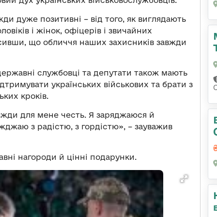
вий дух українських військовослужбовців.
ди дуже позитивні – від того, як виглядають
оловіків і жінок, офіцерів і звичайних
осивши, що обличчя наших захисників завжди
ержавні службовці та депутати також мають
дтримувати українських військових та брати з
ких кроків.
вжди для мене честь. Я заряджаюся й
жджаю з радістю, з гордістю», – зауважив
вні нагороди й цінні подарунки.