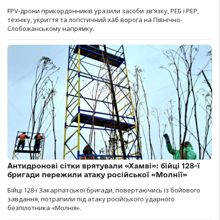
FPV-дрони прикордонників уразили засоби зв’язку, РЕБ і РЕР,
техніку, укриття та логістичний хаб ворога на Північно-
Слобожанському напрямку.
Антидронові сітки врятували «Хамві»: бійці 128-ї
бригади пережили атаку російської «Молнії»
Бійці 128-ї Закарпатської бригади, повертаючись із бойового
завдання, потрапили під атаку російського ударного
безпілотника «Молнія».