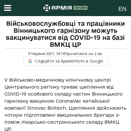
EN
Військовослужбовці та працівники
Вінницького гарнізону можуть
вакцинуватися від COVID-19 на базі
ВМКЦ ЦР
9 Червня 2021, 14:16
Прочитаєте за:
2
хв.
Слідкуйте за АрміяInform в Google
У Військово-медичному клінічному центрі
Центрального регіону триває щеплення від
COVID-19 особового складу частин Вінницького
гарнізону вакциною CoronaVac китайської
компанії Sinovac Biotech. Щеплення здійснюють
чотири підготовлені вакцинальних бригади з-
поміж лікарсько-сестринського складу ВМКЦ
ЦР.