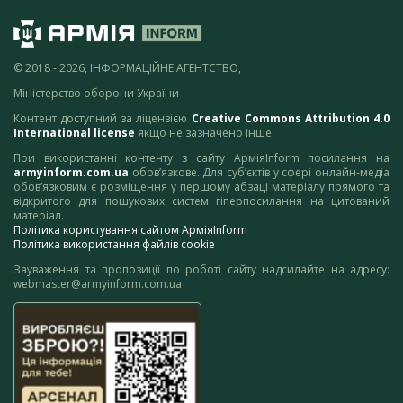
© 2018 - 2026, ІНФОРМАЦІЙНЕ АГЕНТСТВО,
Міністерство оборони України
Контент доступний за ліцензією
Creative Commons Attribution 4.0
International license
якщо не зазначено інше.
При використанні контенту з сайту АрміяInform посилання на
armyinform.com.ua
обов’язкове. Для суб’єктів у сфері онлайн-медіа
обов’язковим є розміщення у першому абзаці матеріалу прямого та
відкритого для пошукових систем гіперпосилання на цитований
матеріал.
Політика користування сайтом АрміяInform
Політика використання файлів cookie
Зауваження та пропозиції по роботі сайту надсилайте на адресу:
webmaster@armyinform.com.ua