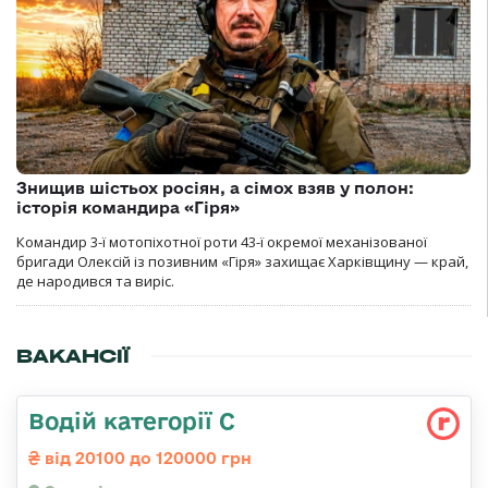
Знищив шістьох росіян, а сімох взяв у полон:
історія командира «Гіря»
Командир 3-ї мотопіхотної роти 43-ї окремої механізованої
бригади Олексій із позивним «Гіря» захищає Харківщину — край,
де народився та виріс.
ВАКАНСІЇ
Водій категорії С
від 20100 до 120000 грн