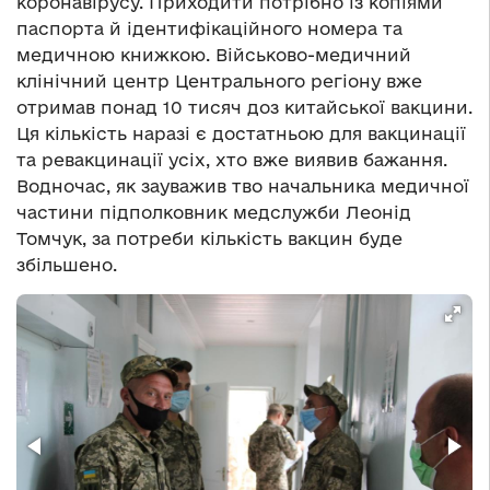
коронавірусу. Приходити потрібно із копіями
паспорта й ідентифікаційного номера та
медичною книжкою.
Військово-медичний
клінічний центр Центрального регіону вже
отримав понад 10 тисяч доз китайської вакцини.
Ця кількість наразі є достатньою для вакцинації
та ревакцинації усіх, хто вже виявив бажання.
Водночас, як зауважив тво начальника медичної
частини підполковник медслужби Леонід
Томчук, за потреби кількість вакцин буде
збільшено.