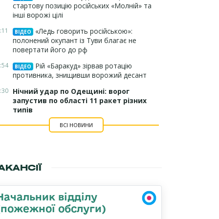
стартову позицію російських «Молній» та
інші ворожі цілі
:11
«Ледь говорить російською»:
ВІДЕО
полонений окупант із Туви благає не
повертати його до рф
:54
Рій «Баракуд» зірвав ротацію
ВІДЕО
противника, знищивши ворожий десант
:30
Нічний удар по Одещині: ворог
запустив по області 11 ракет різних
типів
ВСІ НОВИНИ
АКАНСІЇ
Начальник відділу
(пожежної обслуги)