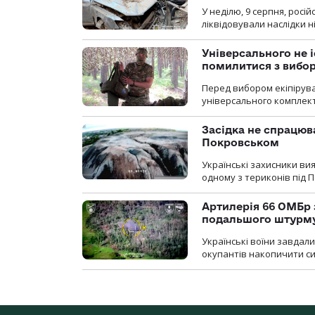
У неділю, 9 серпня, росі
ліквідовували наслідки н
Універсального не і
помилитися з вибо
Перед вибором екіпірув
універсального комплекту,
Засідка не спрацюв
Покровськом
Українські захисники вия
одному з териконів під 
Артилерія 66 ОМБр 
подальшого штурм
Українські воїни завдал
окупантів накопичити с