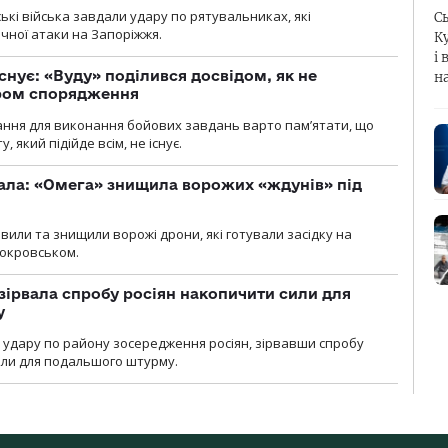
йські війська завдали удару по рятувальниках, які
С
ічної атаки на Запоріжжя.
К
і 
снує: «Вуду» поділився досвідом, як не
н
ром спорядження
ання для виконання бойових завдань варто пам’ятати, що
 який підійде всім, не існує.
ала: «Омега» знищила ворожих «ждунів» під
вили та знищили ворожі дрони, які готували засідку на
Покровськом.
зірвала спробу росіян накопичити сили для
у
и удару по району зосередження росіян, зірвавши спробу
или для подальшого штурму.