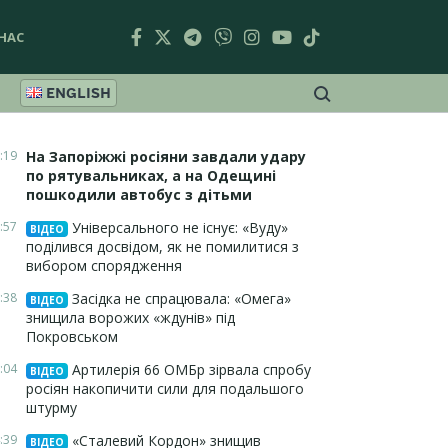
НАС
ENGLISH
:19
На Запоріжжі росіяни завдали удару
по рятувальниках, а на Одещині
пошкодили автобус з дітьми
:57
Універсального не існує: «Вуду»
ВІДЕО
поділився досвідом, як не помилитися з
вибором спорядження
:38
Засідка не спрацювала: «Омега»
ВІДЕО
знищила ворожих «ждунів» під
Покровськом
:04
Артилерія 66 ОМБр зірвала спробу
ВІДЕО
росіян накопичити сили для подальшого
штурму
:39
«Сталевий Кордон» знищив
ВІДЕО