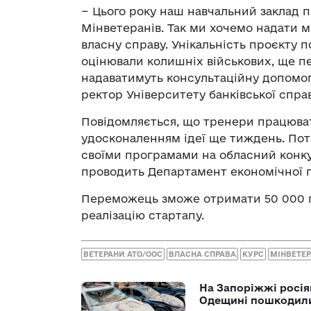
− Цього року наш навчальний заклад 
Мінветеранів. Так ми хочемо надати 
власну справу. Унікальність проєкту п
оцінювали колишніх військових, ще п
надаватимуть консультаційну допомогу
ректор Університету банківської спра
Повідомляється, що тренери працюва
удосконаленням ідеї ще тиждень. Пот
своїми програмами на обласний конку
проводить Департамент економічної п
Переможець зможе отримати 50 000 гр
реалізацію стартапу.
ВЕТЕРАНИ АТО/ООС
ВЛАСНА СПРАВА
КУРС
МІНВЕТЕР
На Запоріжжі росія
Одещині пошкодили