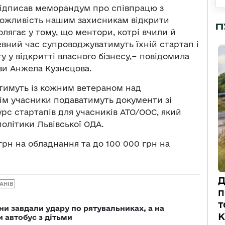
підписав меморандум про співпрацю з
можливість нашим захисникам відкрити
П
олягає у тому, що ментори, котрі вчили й
евний час супроводжуватимуть їхній стартап і
 у відкритті власного бізнесу,− повідомила
ви Анжела Кузнєцова.
тимуть із кожним ветераном над
ім учасники подаватимуть документи зі
рс стартапів для учасників ATO/ООС, який
олітики Львівської ОДА.
н на обладнання та до 100 000 грн на
Д
АНІВ
п
т
ни завдали удару по рятувальниках, а на
К
 автобус з дітьми