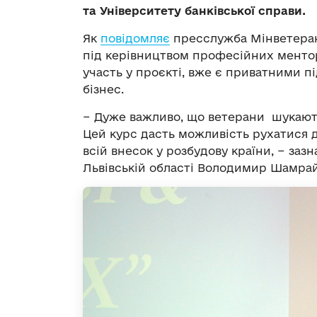
та Університету банківської справи.
Як
повідомляє
пресслужба Мінветерані
під керівництвом професійних менторі
участь у проєкті, вже є приватними 
бізнес.
− Дуже важливо, що ветерани шукають
Цей курс дасть можливість рухатися д
всій внесок у розбудову країни, − заз
Львівській області Володимир Шамрай