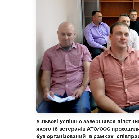
У Львові успішно завершився пілотни
якого 18 ветеранів АТО/ООС проходил
був організований в рамках співпрац