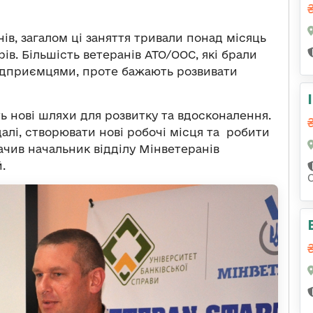
в, загалом ці заняття тривали понад місяць
в. Більшість ветеранів АТО/ООС, які брали
підприємцями, проте бажають розвивати
 нові шляхи для розвитку та вдосконалення.
алі, створювати нові робочі місця та робити
начив начальник відділу Мінветеранів
.