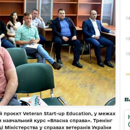
14
13
13
В
й проєкт Veteran Start-up Education, у межах
и навчальний курс «Власна справа». Тренінг
і Міністерства у справах ветеранів України