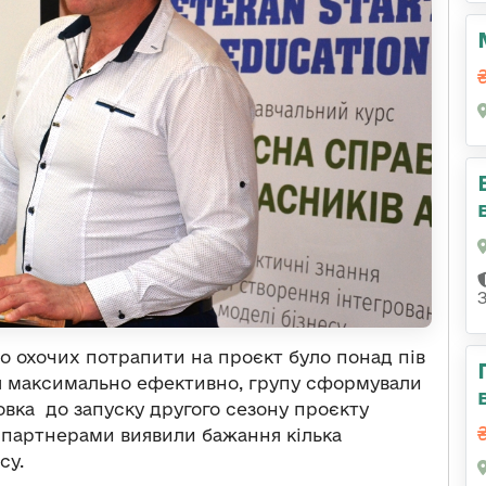
о охочих потрапити на проєкт було понад пів
ося максимально ефективно, групу сформували
товка до запуску другого сезону проєкту
го партнерами виявили бажання кілька
су.