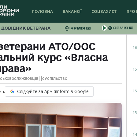
ГОЛОВНА
ВАКАНСІЇ
СОЦЗАХИСТ
ПРО 
ДОВІДНИК ВЕТЕРАНА
 ветерани АТО/ООС
16
альний курс «Власна
права»
15
ЙСЬКОВОСЛУЖБОВЦІВ
СУСПІЛЬСТВО
15
Слідкуйте за АрміяInform в Google
хв.
15
14