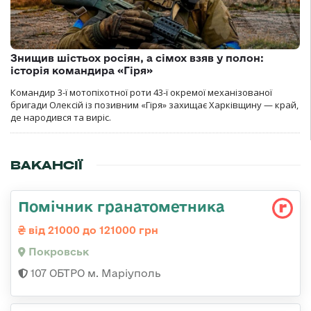
Знищив шістьох росіян, а сімох взяв у полон:
історія командира «Гіря»
Командир 3-ї мотопіхотної роти 43-ї окремої механізованої
бригади Олексій із позивним «Гіря» захищає Харківщину — край,
де народився та виріс.
ВАКАНСІЇ
Помічник гранатометника
від 21000 до 121000 грн
Покровськ
107 ОБТРО м. Маріуполь