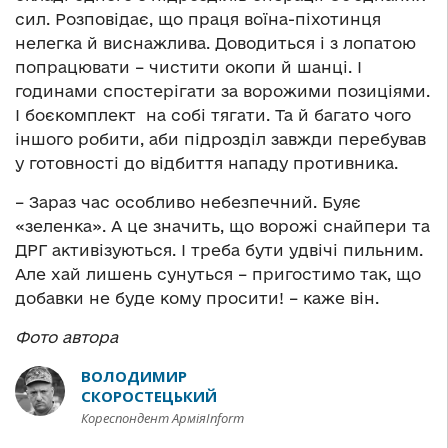
сил. Розповідає, що праця воїна-піхотинця
нелегка й виснажлива. Доводиться і з лопатою
попрацювати – чистити окопи й шанці. І
годинами спостерігати за ворожими позиціями.
І боєкомплект на собі тягати. Та й багато чого
іншого робити, аби підрозділ завжди перебував
у готовності до відбиття нападу противника.
– Зараз час особливо небезпечний. Буяє
«зеленка». А це значить, що ворожі снайпери та
ДРГ активізуються. І треба бути удвічі пильним.
Але хай лишень сунуться – пригостимо так, що
добавки не буде кому просити! – каже він.
Фото автора
ВОЛОДИМИР
СКОРОСТЕЦЬКИЙ
Кореспондент АрміяInform