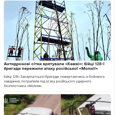
Антидронові сітки врятували «Хамві»: бійці 128-ї
бригади пережили атаку російської «Молнії»
Бійці 128-ї Закарпатської бригади, повертаючись із бойового
завдання, потрапили під атаку російського ударного
безпілотника «Молнія».