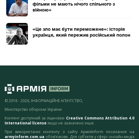
фільми не мають нічого спільного з
війною»
«Це зло має бути переможене»: історія
українця, який пережив російський полон
© 2018 - 2026, ІНФОРМАЦІЙНЕ АГЕНТСТВО,
Міністерство оборони України
Контент доступний за ліцензією
Creative Commons Attribution 4.0
International license
якщо не зазначено інше.
При використанні контенту з сайту АрміяInform посилання на
armyinform.com.ua
обов’язкове. Для суб’єктів у сфері онлайн-медіа