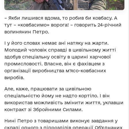
–
Якби лишився вдома, то робив би ковбасу. А
тут – «ковбасимо» ворога! – говорить 24-річний
волинянин Петро.
І у його словах немає ані натяку на жарти.
Молодий чоловік справді в цивільному житті
здобув спеціальну освіту в царині харчової
промисловості. Власне, він є фахівцем з
організації виробництва м’ясо-ковбасних
виробів.
Але, каже, працювати за цивільною
спеціальністю йому не надто кортіло. І він
використав можливість змінити життя, уклавши
контракт зі Збройними Силами.
Нині Петро з товаришами виконує завдання у
складі одного з підрозділів операції Об’єднаних