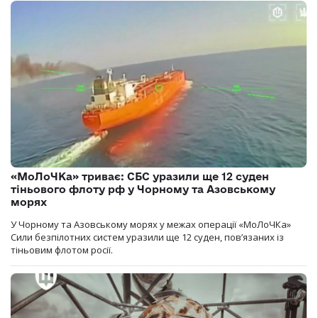
«МоЛоЧКа» триває: СБС уразили ще 12 суден
тіньового флоту рф у Чорному та Азовському
морях
У Чорному та Азовському морях у межах операції «МоЛоЧКа»
Сили безпілотних систем уразили ще 12 суден, пов’язаних із
тіньовим флотом росії.