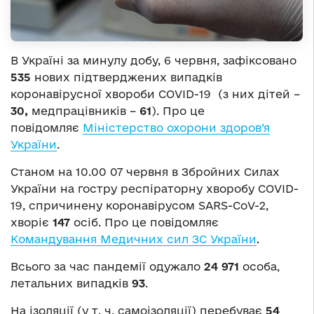
В Україні за минулу добу, 6 червня, зафіксовано
535
нових підтверджених випадків
коронавірусної хвороби COVID-19 (з них дітей –
30
,
медпрацівників –
61
). Про це
повідомляє
Міністерство охорони здоров’я
України
.
Станом на 10.00 07 червня в Збройних Силах
України на гостру респіраторну хворобу COVID-
19, спричинену коронавірусом SARS-CoV-2,
хворіє
147
осіб. Про це повідомляє
Командування Медичних сил ЗС України
.
Всього за час пандемії одужало
24 971
особа,
летальних випадків
93
.
На ізоляції (у т. ч. самоізоляції) перебуває
54