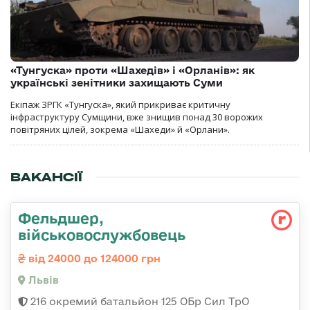
«Тунгуска» проти «Шахедів» і «Орланів»: як
українські зенітники захищають Суми
Екіпаж ЗРГК «Тунгуска», який прикриває критичну
інфраструктуру Сумщини, вже знищив понад 30 ворожих
повітряних цілей, зокрема «Шахеди» й «Орлани».
ВАКАНСІЇ
Фельдшер,
військовослужбовець
від 24000 до 124000 грн
Львів
216 окремий батальйон 125 ОБр Сил ТрО