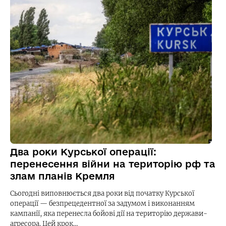
Два роки Курської операції:
перенесення війни на територію рф та
злам планів Кремля
Сьогодні виповнюється два роки від початку Курської
операції — безпрецедентної за задумом і виконанням
кампанії, яка перенесла бойові дії на територію держави-
агресора. Цей крок…