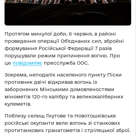
Протягом минулої доби, 6 червня, в районі
проведення операції Об’єднаних сил, збройні
формування Російської Федерації 7 разів
порушували режим припинення вогню. Про
це
повідомляє
пресслужба ООС.
Зокрема, неподалік населеного пункту Піски
противник двічі відкривав вогонь із
заборонених Мінськими домовленостями
мінометів 120-го калібру та великокаліберних
кулеметів.
Поблизу селищ Гнутове та Новотошківське
російські окупанти вели вогонь зі станкових
протитанкових гранатометів і стрілецької зброї.