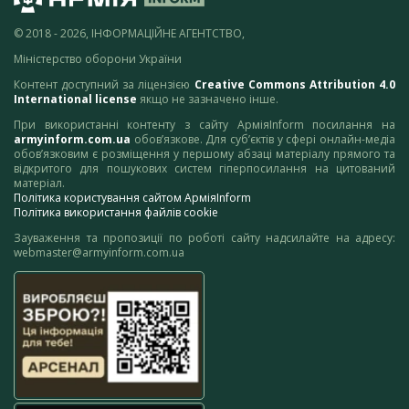
© 2018 - 2026, ІНФОРМАЦІЙНЕ АГЕНТСТВО,
Міністерство оборони України
Контент доступний за ліцензією
Creative Commons Attribution 4.0
International license
якщо не зазначено інше.
При використанні контенту з сайту АрміяInform посилання на
armyinform.com.ua
обов’язкове. Для суб’єктів у сфері онлайн-медіа
обов’язковим є розміщення у першому абзаці матеріалу прямого та
відкритого для пошукових систем гіперпосилання на цитований
матеріал.
Політика користування сайтом АрміяInform
Політика використання файлів cookie
Зауваження та пропозиції по роботі сайту надсилайте на адресу:
webmaster@armyinform.com.ua