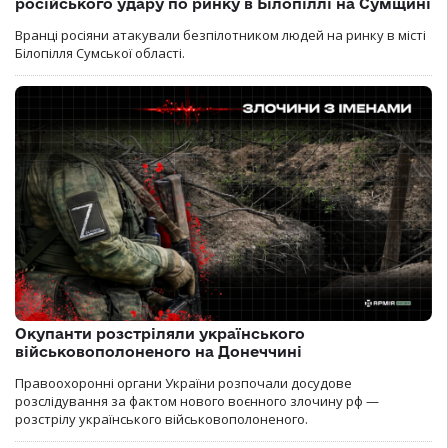
російського удару по ринку в Білопіллі на Сумщині
Вранці росіяни атакували безпілотником людей на ринку в місті
Білопілля Сумської області.
Окупанти розстріляли українського
військовополоненого на Донеччині
Правоохоронні органи України розпочали досудове
розслідування за фактом нового воєнного злочину рф —
розстрілу українського військовополоненого.