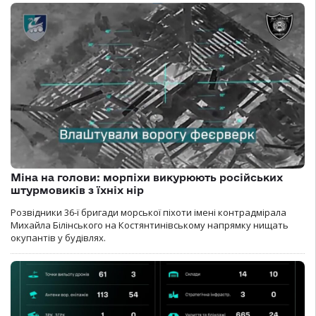
Міна на голови: морпіхи викурюють російських
штурмовиків з їхніх нір
Розвідники 36-ї бригади морської піхоти імені контрадмірала
Михайла Білінського на Костянтинівському напрямку нищать
окупантів у будівлях.