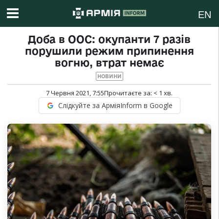
EN
Доба в ООС: окупанти 7 разів
порушили режим припинення
вогню, втрат немає
НОВИНИ
7 Червня 2021, 7:55
Прочитаєте за:
< 1
хв.
Слідкуйте за АрміяInform в Google