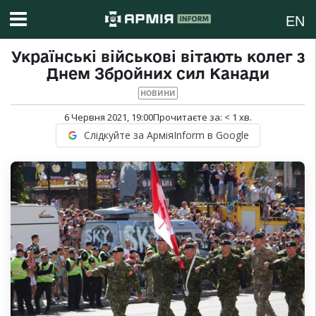
EN
Українські військові вітають колег з
Днем Збройних сил Канади
НОВИНИ
6 Червня 2021, 19:00
Прочитаєте за:
< 1
хв.
Слідкуйте за АрміяInform в Google