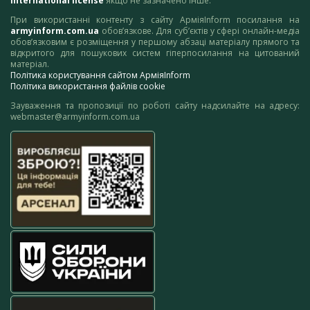
International license
якщо не зазначено інше.
При використанні контенту з сайту АрміяInform посилання на
armyinform.com.ua
обов’язкове. Для суб’єктів у сфері онлайн-медіа
обов’язковим є розміщення у першому абзаці матеріалу прямого та
відкритого для пошукових систем гіперпосилання на цитований
матеріал.
Політика користування сайтом АрміяInform
Політика використання файлів cookie
Зауваження та пропозиції по роботі сайту надсилайте на адресу:
webmaster@armyinform.com.ua