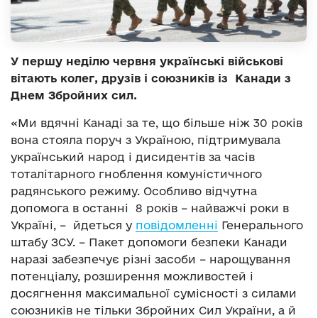
У першу неділю червня українські військові
вітають колег, друзів і союзників із Канади з
Днем Збройних сил.
«Ми вдячні Канаді за те, що більше ніж 30 років
вона стояла поруч з Україною, підтримувала
український народ і дисидентів за часів
тоталітарного гноблення комуністичного
радянського режиму. Особливо відчутна
допомога в останні 8 років – найважчі роки в
Україні, – йдеться у
повідомленні
Генерального
штабу ЗСУ. – Пакет допомоги безпеки Канади
наразі забезпечує різні засоби – нарощування
потенціалу, розширення можливостей і
досягнення максимальної сумісності з силами
союзників не тільки Збройних Сил України, а й