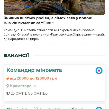
Знищив шістьох росіян, а сімох взяв у полон:
історія командира «Гіря»
Командир 3-ї мотопіхотної роти 43-ї окремої механізованої
бригади Олексій із позивним «Гіря» захищає Харківщину — край,
де народився та виріс.
ВАКАНСІЇ
Командир міномета
від 20000 до 120000 грн
Краматорськ
23 ОМПБ 56 ОМПБр