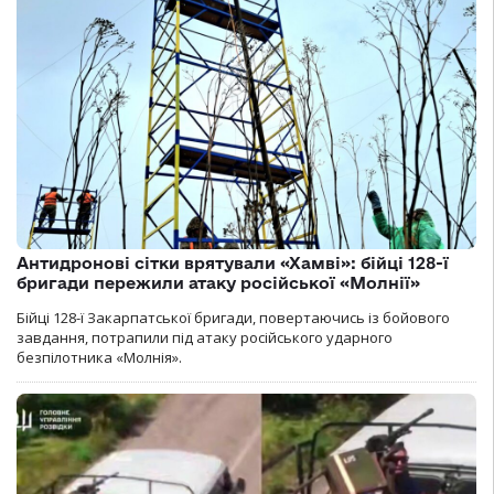
Антидронові сітки врятували «Хамві»: бійці 128-ї
бригади пережили атаку російської «Молнії»
Бійці 128-ї Закарпатської бригади, повертаючись із бойового
завдання, потрапили під атаку російського ударного
безпілотника «Молнія».