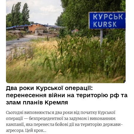
Два роки Курської операції:
перенесення війни на територію рф та
злам планів Кремля
Сьогодні виповнюється два роки від початку Курської
операції — безпрецедентної за задумом і виконанням
кампанії, яка перенесла бойові дії на територію держави-
агресора. Цей крок…