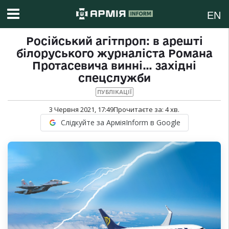
EN
Російський агітпроп: в арешті
білоруського журналіста Романа
Протасевича винні… західні
спецслужби
ПУБЛІКАЦІЇ
3 Червня 2021, 17:49
Прочитаєте за:
4
хв.
Слідкуйте за АрміяInform в Google