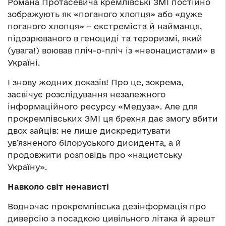
Романа Протасевича кремлівські ЗМІ постійно
зображують як «поганого хлопця» або «дуже
поганого хлопця» – екстреміста й найманця,
підозрюваного в геноциді та тероризмі, який
(увага!) воював пліч-о-пліч із «неонацистами» в
Україні.
І знову жодних доказів! Про це, зокрема,
засвічує розслідування незалежного
інформаційного ресурсу «Медуза». Але для
прокремлівських ЗМІ ця брехня дає змогу вбити
двох зайців: не лише дискредитувати
ув’язненого білоруського дисидента, а й
продовжити розповідь про «нацистську
Україну».
Навколо світ ненависті
Водночас прокремлівська дезінформація про
диверсію з посадкою цивільного літака й арешт