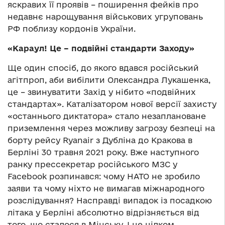
яскравих її проявів – поширення фейків про
недавнє нарощування військових угруповань
РФ поблизу кордонів України.
«Караул! Це – подвійні стандарти Заходу»
Ще один спосіб, до якого вдався російський
агітпроп, аби вибілити Олександра Лукашенка,
це – звинуватити Захід у нібито «подвійних
стандартах». Каталізатором нової версії захисту
«останнього диктатора» стало незаплановане
приземлення через можливу загрозу безпеці на
борту рейсу Ryanair з Дубліна до Кракова в
Берліні 30 травня 2021 року. Вже наступного
ранку прессекретар російського МЗС у
Facebook розпинався: чому НАТО не зробило
заяви та чому ніхто не вимагав міжнародного
розслідування? Насправді випадок із посадкою
літака у Берліні абсолютно відрізняється від
того, що сталося в Мінську. І це цілком