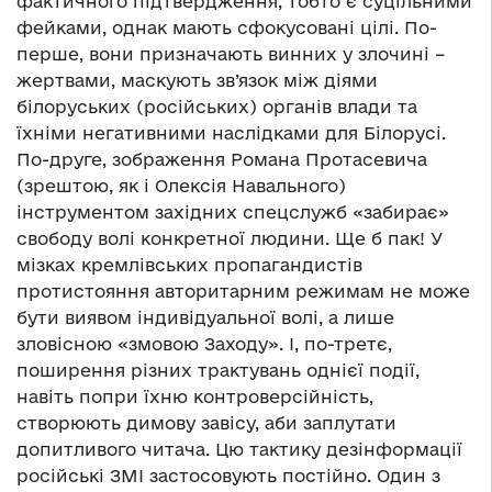
фактичного підтвердження, тобто є суцільними
фейками, однак мають сфокусовані цілі. По-
перше, вони призначають винних у злочині –
жертвами, маскують зв’язок між діями
білоруських (російських) органів влади та
їхніми негативними наслідками для Білорусі.
По-друге, зображення Романа Протасевича
(зрештою, як і Олексія Навального)
інструментом західних спецслужб «забирає»
свободу волі конкретної людини. Ще б пак! У
мізках кремлівських пропагандистів
протистояння авторитарним режимам не може
бути виявом індивідуальної волі, а лише
зловісною «змовою Заходу». І, по-третє,
поширення різних трактувань однієї події,
навіть попри їхню контроверсійність,
створюють димову завісу, аби заплутати
допитливого читача. Цю тактику дезінформації
російські ЗМІ застосовують постійно. Один з