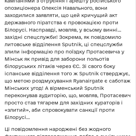
кампаніями з отруєння і арешту російського
опозиціонера Олексія Навального, вони
заходилися заявляти, що цей кричущий акт
державного піратства є провокацією проти
Білорусі. Насправді, мовляв, у всьому винні…
західні спецслужби! Зокрема, як повідомило
литовське відділення Sputnik, ці спецслужби
злили інформацію про поїздку Протасевича у
Мінськ як привід для заборони польотів
білоруських літаків через ЄС. Зі свого боку
іспанське відділення того ж Sputnik стверджує,
що метою роздмухування Ryanairgate є саботаж
Мінських угод! А вірменський Sputnik
переконував аудиторію, що, мовляв, Протасевич
просто став тягарем для західних кураторів і
«злитий», аби спровокувати санкції проти
Білорусі…
Ці повідомлення народжені без жодного