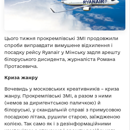
Цього тижня прокремлівські ЗМІ продовжили
спроби виправдати вимушене відхилення і
посадку рейсу Ryanair у Мінську задля арешту
білоруського дисидента, журналіста Романа
Протасевича.
Криза жанру
Вочевидь у московських креативників – криза
жанру. Прокремлівські ЗМІ, а разом з ними
(немов за диригентською паличкою) й
білоруські, у скандальній справі з примусовою
посадкою літака, рушили старою, заїждженою
колією. Так само як і з дезінформаційними