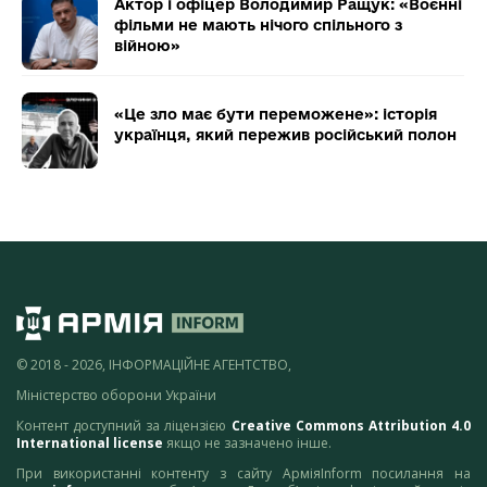
Актор і офіцер Володимир Ращук: «Воєнні
фільми не мають нічого спільного з
війною»
«Це зло має бути переможене»: історія
українця, який пережив російський полон
© 2018 - 2026, ІНФОРМАЦІЙНЕ АГЕНТСТВО,
Міністерство оборони України
Контент доступний за ліцензією
Creative Commons Attribution 4.0
International license
якщо не зазначено інше.
При використанні контенту з сайту АрміяInform посилання на