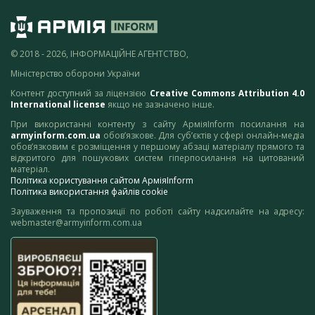
© 2018 - 2026, ІНФОРМАЦІЙНЕ АГЕНТСТВО,
Міністерство оборони України
Контент доступний за ліцензією
Creative Commons Attribution 4.0
International license
якщо не зазначено інше.
При використанні контенту з сайту АрміяInform посилання на
armyinform.com.ua
обов’язкове. Для суб’єктів у сфері онлайн-медіа
обов’язковим є розміщення у першому абзаці матеріалу прямого та
відкритого для пошукових систем гіперпосилання на цитований
матеріал.
Політика користування сайтом АрміяInform
Політика використання файлів cookie
Зауваження та пропозиції по роботі сайту надсилайте на адресу:
webmaster@armyinform.com.ua