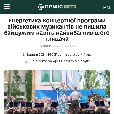
EN
Енергетика концертної програми
військових музикантів не лишила
байдужим навіть найвибагливішого
глядача
НОВИНИ
СУСПІЛЬСТВО
3 Червня 2021, 16:29
Прочитаєте за:
< 1
хв.
Слідкуйте за АрміяInform в Google