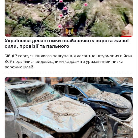
Українські десантники позбавляють ворога живої
сили, провізії та пального
Бійці 7 корпус швидкого реагування десантно-штурмових військ
ЗСУ поділилися видовищними кадрами з ураженнями низки
ворожих цілей.