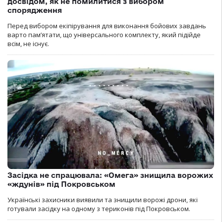
досвідом, як не помилитися з вибором
спорядження
Перед вибором екіпірування для виконання бойових завдань
варто пам’ятати, що універсального комплекту, який підійде
всім, не існує.
Засідка не спрацювала: «Омега» знищила ворожих
«ждунів» під Покровськом
Українські захисники виявили та знищили ворожі дрони, які
готували засідку на одному з териконів під Покровськом.