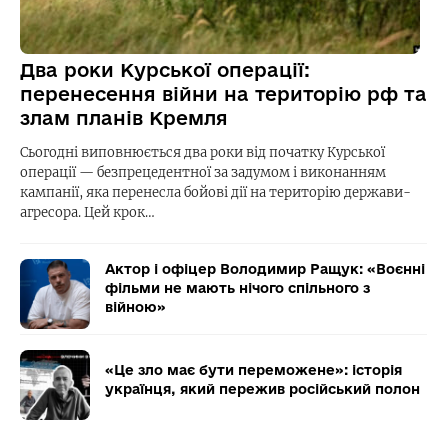
Два роки Курської операції:
перенесення війни на територію рф та
злам планів Кремля
Сьогодні виповнюється два роки від початку Курської
операції — безпрецедентної за задумом і виконанням
кампанії, яка перенесла бойові дії на територію держави-
агресора. Цей крок…
Актор і офіцер Володимир Ращук: «Воєнні
фільми не мають нічого спільного з
війною»
«Це зло має бути переможене»: історія
українця, який пережив російський полон