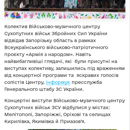
Колектив Військово-музичного центру
Сухопутних військ Збройних Сил України
відвідав Запорізьку область в рамках
Всеукраїнського військово-патріотичного
проєкту «Армія з народом». Навіть
найвибагливіші глядачі, які були присутні на
виступах колективу, залишились під враженням
від концертної програми та яскравих голосів
солістів Центру,
інформує
пресслужба
Генерального штабу ЗС України.
Концертні виступи Військово-музичного центру
Сухопутних військ ЗСУ відбулися у містах:
Мелітополі, Запоріжжі, Оріхові та селищах
Кирилівка, Якимівка й Приазов’я.