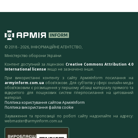
© 2018 - 2026, ІНФОРМАЦІЙНЕ АГЕНТСТВО,
Міністерство оборони України
Контент доступний за ліцензією
Creative Commons Attribution 4.0
International license
якщо не зазначено інше.
При використанні контенту з сайту АрміяInform посилання на
armyinform.com.ua
обов’язкове. Для суб’єктів у сфері онлайн-медіа
обов’язковим є розміщення у першому абзаці матеріалу прямого та
відкритого для пошукових систем гіперпосилання на цитований
матеріал.
Політика користування сайтом АрміяInform
Політика використання файлів cookie
Зауваження та пропозиції по роботі сайту надсилайте на адресу:
webmaster@armyinform.com.ua