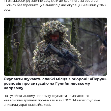
11 військових рф заочно засудили до довічного за розстріл
шістьох беззбройних цивільних під час окупації Київщини у 2022
році.
Окупанти шукають слабкі місця в обороні: «Перун»
розповів про ситуацію на Гуляйпільському
напрямку
На Гуляйпільському напрямку окупанти намагаються
невеликими групами проникати в тил ЗСУ. 14 таких груп уже
знищили українські військові.