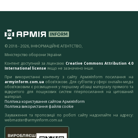
© 2018 - 2026, ІНФОРМАЦІЙНЕ АГЕНТСТВО,
Міністерство оборони України
Контент доступний за ліцензією
Creative Commons Attribution 4.0
International license
якщо не зазначено інше.
При використанні контенту з сайту АрміяInform посилання на
armyinform.com.ua
обов’язкове. Для суб’єктів у сфері онлайн-медіа
обов’язковим є розміщення у першому абзаці матеріалу прямого та
відкритого для пошукових систем гіперпосилання на цитований
матеріал.
Політика користування сайтом АрміяInform
Політика використання файлів cookie
Зауваження та пропозиції по роботі сайту надсилайте на адресу:
webmaster@armyinform.com.ua