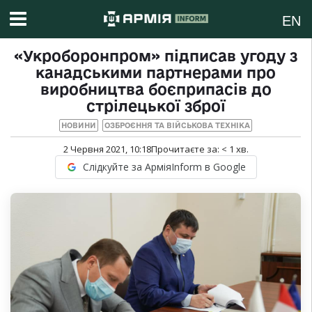
EN
«Укроборонпром» підписав угоду з
канадськими партнерами про
виробництва боєприпасів до
стрілецької зброї
НОВИНИ
ОЗБРОЄННЯ ТА ВІЙСЬКОВА ТЕХНІКА
2 Червня 2021, 10:18
Прочитаєте за:
< 1
хв.
Слідкуйте за АрміяInform в Google