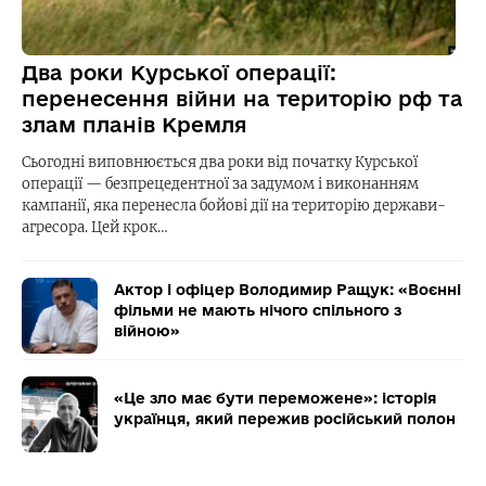
Два роки Курської операції:
перенесення війни на територію рф та
злам планів Кремля
Сьогодні виповнюється два роки від початку Курської
операції — безпрецедентної за задумом і виконанням
кампанії, яка перенесла бойові дії на територію держави-
агресора. Цей крок…
Актор і офіцер Володимир Ращук: «Воєнні
фільми не мають нічого спільного з
війною»
«Це зло має бути переможене»: історія
українця, який пережив російський полон