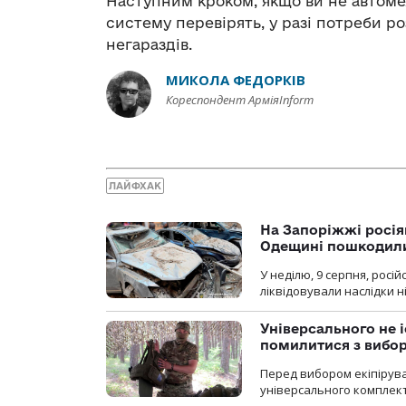
Наступним кроком, якщо ви не автомех
систему перевірять, у разі потреби р
негараздів.
МИКОЛА ФЕДОРКІВ
Кореспондент АрміяInform
ЛАЙФХАК
На Запоріжжі росія
Одещині пошкодили
У неділю, 9 серпня, росі
ліквідовували наслідки н
Універсального не і
помилитися з вибо
Перед вибором екіпірув
універсального комплекту,