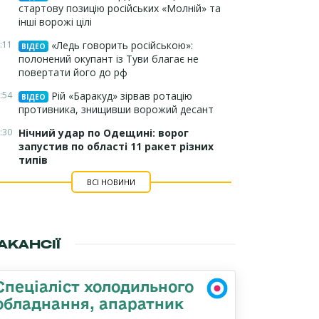
стартову позицію російських «Молній» та
інші ворожі цілі
:11
«Ледь говорить російською»:
ВІДЕО
полонений окупант із Туви благає не
повертати його до рф
:54
Рій «Баракуд» зірвав ротацію
ВІДЕО
противника, знищивши ворожий десант
:30
Нічний удар по Одещині: ворог
запустив по області 11 ракет різних
типів
ВСІ НОВИНИ
АКАНСІЇ
Спеціаліст холодильного
обладнання, апаратник