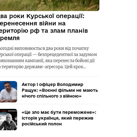
ва роки Курської операції:
еренесення війни на
ериторію рф та злам планів
ремля
ьогодні виповнюється два роки від початку
урської операції — безпрецедентної за задумом
виконанням кампанії, яка перенесла бойові дії
а територію держави-агресора. Цей крок…
Актор і офіцер Володимир
Ращук: «Воєнні фільми не мають
нічого спільного з війною»
«Це зло має бути переможене»:
історія українця, який пережив
російський полон