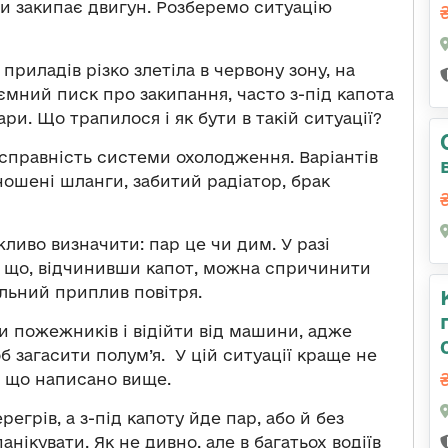
и закипає двигун. Розберемо ситуацію
приладів різко злетіла в червону зону, на
ємний писк про закипання, часто з-під капота
ри. Що трапилося і як бути в такій ситуації?
правність системи охолодження. Варіантів
ошені шланги, забитий радіатор, брак
ливо визначити: пар це чи дим. У разі
и, що, відчинивши капот, можна спричинити
льний приплив повітря.
и пожежників і відійти від машини, адже
б загасити полум’я. У цій ситуації краще не
, що написано вище.
егрів, а з-під капоту йде пар, або й без
нікувати. Як не дивно, але в багатьох водіїв