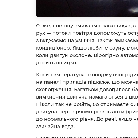
Отже, спершу вмикаємо «аварійку», з
рух — потоки повітря допоможуть ост
з’їжджаємо на узбіччя. Також вмикає
кондиціонер. Якщо любите сауну, можна
коли двигун охолоне. Вірогідно автомо
досить швидко.
Коли температура охолоджуючої рідин
на панелі приладів підкаже, що можна
охолодження. Багатьом доводилося бач
вимкнення двигуна намагаються відк
Ніколи так не робіть, бо отримаєте с
двигуна перевіряємо рівень антифризу
до нормального рівня. До речі, якщо н
звичайна вода.