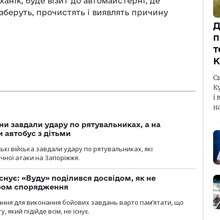
анік, буде візит до автомайстерні, де
озберуть, прочистять і виявлять причину
Д
п
т
К
С
К
і 
н
ни завдали удару по рятувальниках, а на
 автобус з дітьми
йські війська завдали удару по рятувальниках, які
ічної атаки на Запоріжжя.
снує: «Вуду» поділився досвідом, як не
ром спорядження
ання для виконання бойових завдань варто пам’ятати, що
 який підійде всім, не існує.