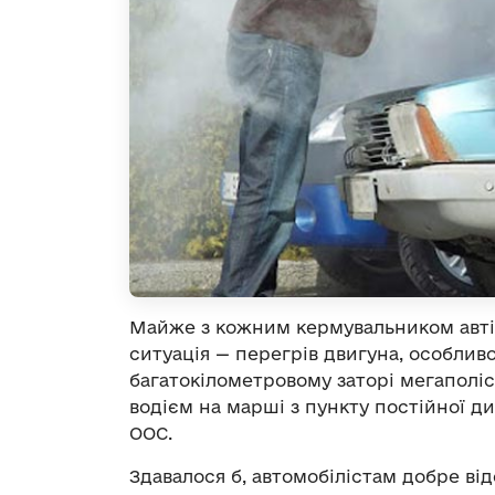
Майже з кожним кермувальником автів
ситуація — перегрів двигуна, особливо
багатокілометровому заторі мегаполіс
водієм на марші з пункту постійної д
ООС.
Здавалося б, автомобілістам добре від