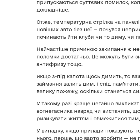
припускаються суттєвих помилок, кол
докладніше.
Отже, температурна стрілка на панелі 
новіших авто без неї — почувся непри
починають йти клуби чи то диму, чи па
Найчастіше причиною закипання є нес
поломки достатньо. Це можуть бути зн
антифризу тощо.
Якщо з-під капота щось димить, то важ
займання валить дим, і слід пам’ятат
велику пожежу, оскільки станеться си
У такому разі краще негайно викликат
вогнегасника навряд чи вистачить, що
ризикувати життям і обмежитися тим
У випадку, якщо прилади показують пер
нього, перше, що варто зробити — не па