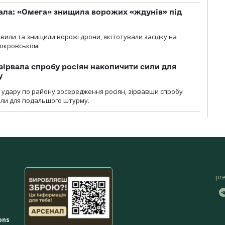
ала: «Омега» знищила ворожих «ждунів» під
вили та знищили ворожі дрони, які готували засідку на
Покровськом.
зірвала спробу росіян накопичити сили для
у
и удару по району зосередження росіян, зірвавши спробу
или для подальшого штурму.
pr
ons