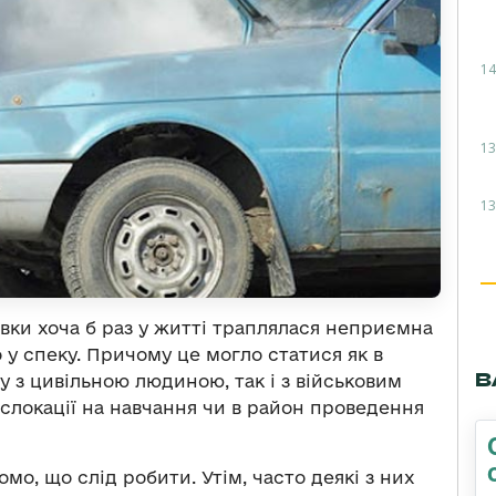
14
13
13
ки хоча б раз у житті траплялася неприємна
 у спеку. Причому це могло статися як в
В
у з цивільною людиною, так і з військовим
ислокації на навчання чи в район проведення
омо, що слід робити. Утім, часто деякі з них