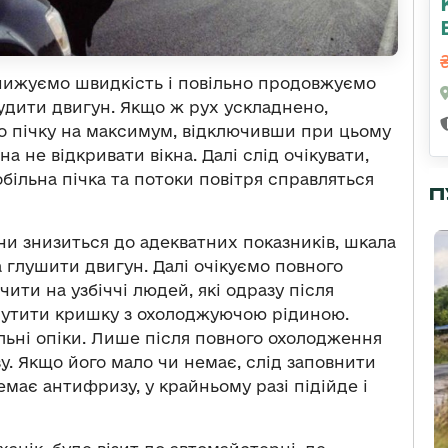
нижуємо швидкість і повільно продовжуємо
удити двигун. Якщо ж рух ускладнено,
мо пічку на максимум, відключивши при цьому
 не відкривати вікна. Далі слід очікувати,
більна пічка та потоки повітря справляться
П
и знизиться до адекватних показників, шкала
 глушити двигун. Далі очікуємо повного
ити на узбіччі людей, які одразу після
рутити кришку з охолоджуючою рідиною.
ильні опіки. Лише після повного охолодження
. Якщо його мало чи немає, слід заповнити
емає антифризу, у крайньому разі підійде і