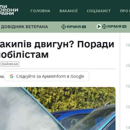
ГОЛОВНА
ВАКАНСІЇ
СОЦЗАХИСТ
ПРО 
ДОВІДНИК ВЕТЕРАНА
акипів двигун? Поради
16
обілістам
ЛАЙФХАК
15
Слідкуйте за АрміяInform в Google
хв.
15
15
14