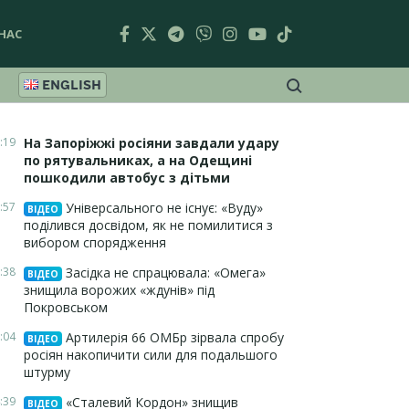
НАС
ENGLISH
:19
На Запоріжжі росіяни завдали удару
по рятувальниках, а на Одещині
пошкодили автобус з дітьми
:57
Універсального не існує: «Вуду»
ВІДЕО
поділився досвідом, як не помилитися з
вибором спорядження
:38
Засідка не спрацювала: «Омега»
ВІДЕО
знищила ворожих «ждунів» під
Покровськом
:04
Артилерія 66 ОМБр зірвала спробу
ВІДЕО
росіян накопичити сили для подальшого
штурму
:39
«Сталевий Кордон» знищив
ВІДЕО