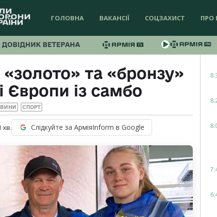
ГОЛОВНА
ВАКАНСІЇ
СОЦЗАХИСТ
ПРО 
ДОВІДНИК ВЕТЕРАНА
 «золото» та «бронзу»
8:
і Європи із самбо
8:
ОВИНИ
СПОРТ
8:
Слідкуйте за АрміяInform в Google
1
хв.
7:
6: