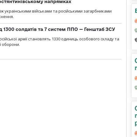
остянтинівському напрямках
іж українськими військами та російськими загарбниками
кнення.
д 1300 солдатів та 7 систем ППО — Генштаб ЗСУ
осійської армії становлять 1330 одиниць особового складу та
ї оборони.