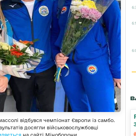
6:
6:
6:
В
імассолі відбувся чемпіонат Європи із самбо.
ультатів досягли військовослужбовці
мляється
на сайті Міноборони.