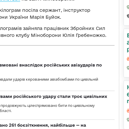
 кілограм посіла сержант, інструктор
они України Марія Буйок.
 кілограмів зайняла працівник Збройних Сил
ивного клубу Міноборони Юлія Гребеножко.
вмовані внаслідок російських авіаударів по
 завдали ударів керованими авіабомбами по цивільній
вами російського удару стали троє цивільних
ли продовжують цілеспрямовано бити по цивільному
бласті.
ано 261 боєзіткнення, найбільше — на