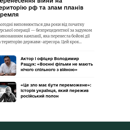
еренесення війни на
ериторію рф та злам планів
ремля
ьогодні виповнюється два роки від початку
урської операції — безпрецедентної за задумом
виконанням кампанії, яка перенесла бойові дії
а територію держави-агресора. Цей крок…
Актор і офіцер Володимир
Ращук: «Воєнні фільми не мають
нічого спільного з війною»
«Це зло має бути переможене»:
історія українця, який пережив
російський полон