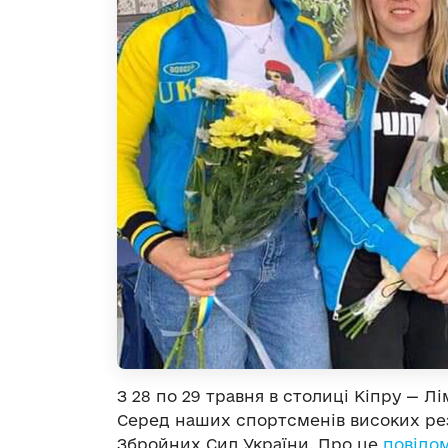
З 28 по 29 травня в столиці Кіпру — Л
Серед наших спортсменів високих рез
Збройних Сил України. Про це
повідо