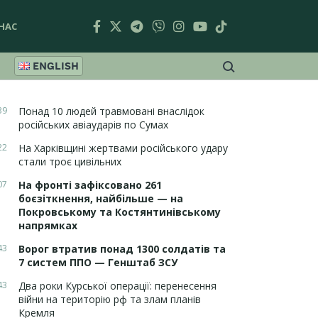
НАС
ENGLISH
39
Понад 10 людей травмовані внаслідок
російських авіаударів по Сумах
22
На Харківщині жертвами російського удару
стали троє цивільних
07
На фронті зафіксовано 261
боєзіткнення, найбільше — на
Покровському та Костянтинівському
напрямках
43
Ворог втратив понад 1300 солдатів та
7 систем ППО — Генштаб ЗСУ
43
Два роки Курської операції: перенесення
війни на територію рф та злам планів
Кремля