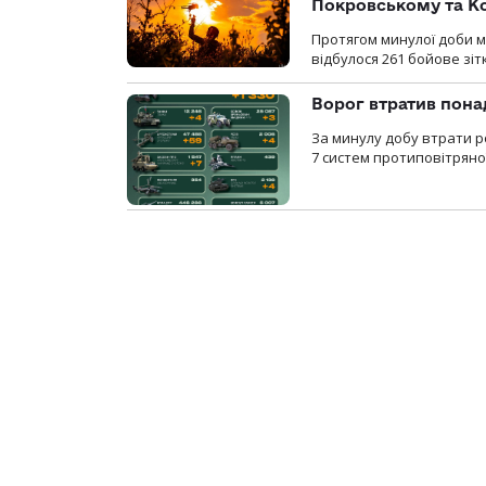
Покровському та К
Протягом минулої доби м
відбулося 261 бойове зіт
Ворог втратив пона
За минулу добу втрати р
7 систем протиповітряно