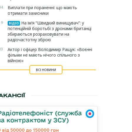
34
Виплати при пораненні: що мають
отримати захисники
19
На ім’я “Швидкий винищувач”: у
ВІДЕО
потенційній боротьбі з дронами британці
збираються розраховувати на
радіочастотну зброю
03
Актор і офіцер Володимир Ращук: «Воєнні
фільми не мають нічого спільного з
війною»
ВСІ НОВИНИ
АКАНСІЇ
Радіотелефоніст (служба
за контрактом у ЗСУ)
від 50000 до 150000 грн