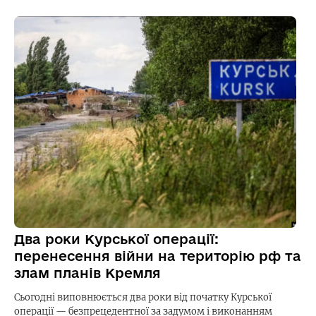
Два роки Курської операції:
перенесення війни на територію рф та
злам планів Кремля
Сьогодні виповнюється два роки від початку Курської
операції — безпрецедентної за задумом і виконанням