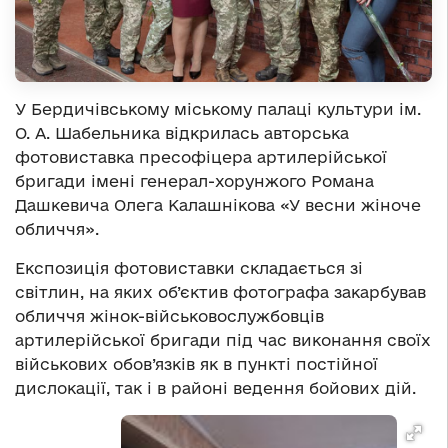
У Бердичівському міському палаці культури ім.
О. А. Шабельника відкрилась авторська
фотовиставка пресофіцера артилерійської
бригади імені генерал-хорунжого Романа
Дашкевича Олега Калашнікова «У весни жіноче
обличчя».
Експозиція фотовиставки складається зі
світлин, на яких об’єктив фотографа закарбував
обличчя жінок-військовослужбовців
артилерійської бригади під час виконання своїх
військових обов’язків як в пункті постійної
дислокації, так і в районі ведення бойових дій.