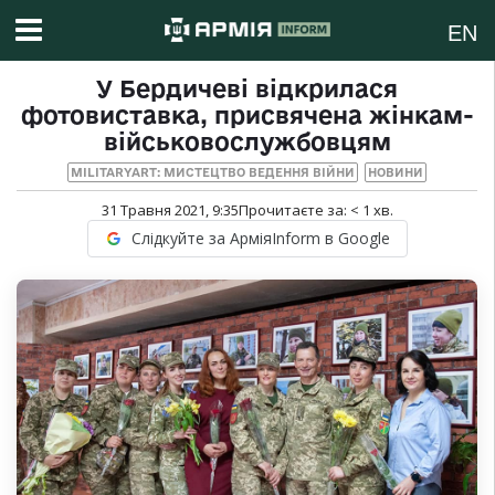
EN
У Бердичеві відкрилася
фотовиставка, присвячена жінкам-
військовослужбовцям
MILITARYART: МИСТЕЦТВО ВЕДЕННЯ ВІЙНИ
НОВИНИ
31 Травня 2021, 9:35
Прочитаєте за:
< 1
хв.
Слідкуйте за АрміяInform в Google