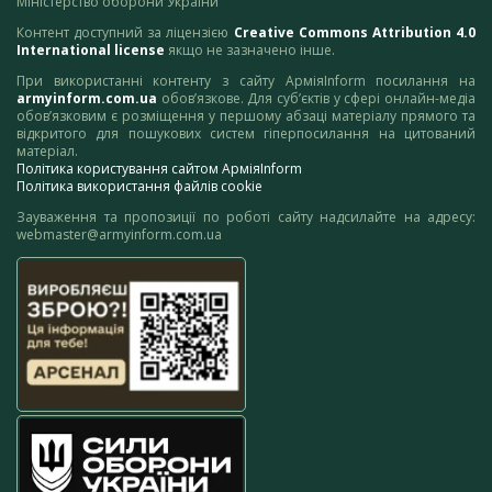
Міністерство оборони України
Контент доступний за ліцензією
Creative Commons Attribution 4.0
International license
якщо не зазначено інше.
При використанні контенту з сайту АрміяInform посилання на
armyinform.com.ua
обов’язкове. Для суб’єктів у сфері онлайн-медіа
обов’язковим є розміщення у першому абзаці матеріалу прямого та
відкритого для пошукових систем гіперпосилання на цитований
матеріал.
Політика користування сайтом АрміяInform
Політика використання файлів cookie
Зауваження та пропозиції по роботі сайту надсилайте на адресу:
webmaster@armyinform.com.ua