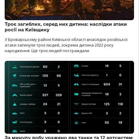
Троє загиблих, серед них дитина: наслідки атаки
росії на Київщину
У Броварському районі Київської області внаслідок російської
атаки загинули троє людей, зокрема дитина 2022 року
народження. Ще троє людей постраждали.
За минулу добу уражено два танки та 12 артсистем