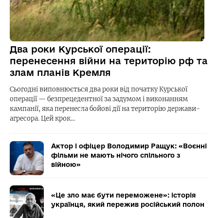
Два роки Курської операції:
перенесення війни на територію рф та
злам планів Кремля
Сьогодні виповнюється два роки від початку Курської
операції — безпрецедентної за задумом і виконанням
кампанії, яка перенесла бойові дії на територію держави-
агресора. Цей крок…
Актор і офіцер Володимир Ращук: «Воєнні
фільми не мають нічого спільного з
війною»
«Це зло має бути переможене»: історія
українця, який пережив російський полон