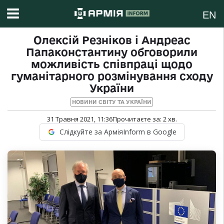
EN
Олексій Резніков і Андреас
Папаконстантину обговорили
можливість співпраці щодо
гуманітарного розмінування сходу
України
НОВИНИ СВІТУ ТА УКРАЇНИ
31 Травня 2021, 11:36
Прочитаєте за:
2
хв.
Слідкуйте за АрміяInform в Google