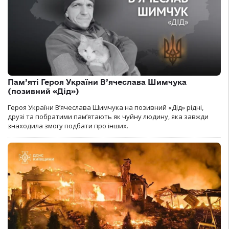
Пам’яті Героя України В’ячеслава Шимчука
(позивний «Дід»)
Героя України В’ячеслава Шимчука на позивний «Дід» рідні,
друзі та побратими пам’ятають як чуйну людину, яка завжди
знаходила змогу подбати про інших.