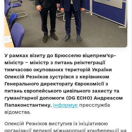
У рамках візиту до Брюсселю віцепрем’єр-
міністр −
міністр з питань реінтеграції
тимчасово окупованих територій України
Олексій Резніков зустрівся з керівником
Генерального директорату Єврокомісії з
питань європейського цивільного захисту та
гуманітарної допомоги (DG ECHO) Андреасом
Папаконстантину
,
інформує
пресслужба
відомства.
Олексій Резніков виступив із ініціативою
організації великої міжнародної конференції на