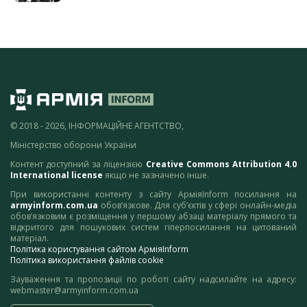
© 2018 - 2026, ІНФОРМАЦІЙНЕ АГЕНТСТВО,
Міністерство оборони України
Контент доступний за ліцензією
Creative Commons Attribution 4.0
International license
якщо не зазначено інше.
При використанні контенту з сайту АрміяInform посилання на
armyinform.com.ua
обов’язкове. Для суб’єктів у сфері онлайн-медіа
обов’язковим є розміщення у першому абзаці матеріалу прямого та
відкритого для пошукових систем гіперпосилання на цитований
матеріал.
Політика користування сайтом АрміяInform
Політика використання файлів cookie
Зауваження та пропозиції по роботі сайту надсилайте на адресу:
webmaster@armyinform.com.ua