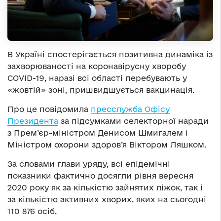
В Україні спостерігається позитивна динаміка із
захворюваності на коронавірусну хворобу
COVID-19, наразі всі області перебувають у
«жовтій» зоні, пришвидшується вакцинація.
Про це повідомила
пресслужба Офісу
Президента
за підсумками селекторної наради
з Прем’єр-міністром Денисом Шмигалем і
Міністром охорони здоров’я Віктором Ляшком.
За словами глави уряду, всі епідемічні
показники фактично досягли рівня вересня
2020 року як за кількістю зайнятих ліжок, так і
за кількістю активних хворих, яких на сьогодні
110 876 осіб.