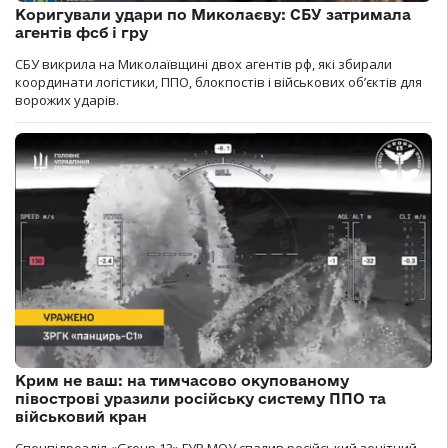
Коригували удари по Миколаєву: СБУ затримала
агентів фсб і гру
СБУ викрила на Миколаївщині двох агентів рф, які збирали
координати логістики, ППО, блокпостів і військових об’єктів для
ворожих ударів.
Крим не ваш: на тимчасово окупованому
півострові уразили російську систему ППО та
військовий кран
Спецпідрозділ «Group 13» ГУР МОУ спалив російський зенітний