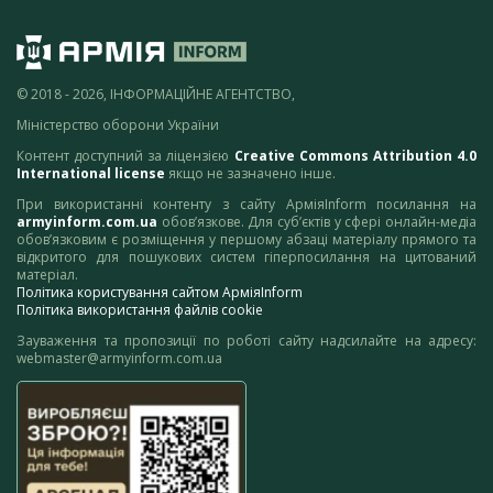
© 2018 - 2026, ІНФОРМАЦІЙНЕ АГЕНТСТВО,
Міністерство оборони України
Контент доступний за ліцензією
Creative Commons Attribution 4.0
International license
якщо не зазначено інше.
При використанні контенту з сайту АрміяInform посилання на
armyinform.com.ua
обов’язкове. Для суб’єктів у сфері онлайн-медіа
обов’язковим є розміщення у першому абзаці матеріалу прямого та
відкритого для пошукових систем гіперпосилання на цитований
матеріал.
Політика користування сайтом АрміяInform
Політика використання файлів cookie
Зауваження та пропозиції по роботі сайту надсилайте на адресу:
webmaster@armyinform.com.ua