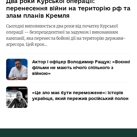
Два роки Курської операції:
перенесення війни на територію рф та
злам планів Кремля
Сьогодні виповнюється два роки від початку Курської
операції — безпрецедентної за задумом і виконанням
кампанії, яка перенесла бойові дії на територію держави-
агресора. Цей крок…
Актор і офіцер Володимир Ращук: «Воєнні
фільми не мають нічого спільного з
війною»
«Це зло має бути переможене»: історія
українця, який пережив російський полон