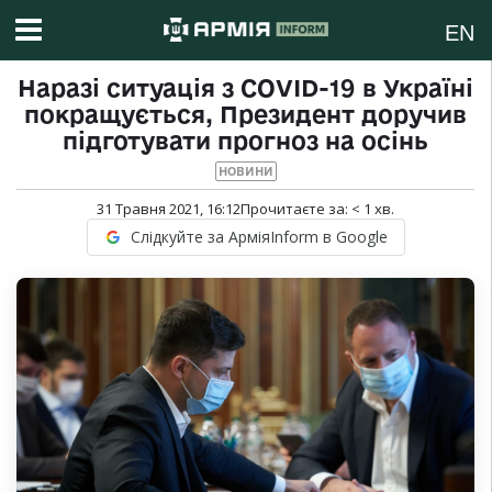
EN
Наразі ситуація з COVID-19 в Україні
покращується, Президент доручив
підготувати прогноз на осінь
НОВИНИ
31 Травня 2021, 16:12
Прочитаєте за:
< 1
хв.
Слідкуйте за АрміяInform в Google