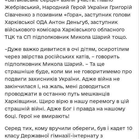
Жебрівський, Народний Герой України Григорій
Сіваченко з позивним «Гора», заступник голови
Харківської ОДА Антон Деньгуб, заступник
військового комісара Харківського обласного
ТЦК та СП підполковник Микола Шарий тощо.
–Дуже важко дивитися в очі дітям, осиротілим
через звірства російських катів, – говорить
підполковник Микола Шарий. – Та ще
страшніше буде, коли ми не говоритимемо про
подвиги захисників України. Адже війна не
закінчилася і, на жаль, мені доводиться
проводжати в останню путь мешканців
Харківщини. Щиро вірю в нашу перемогу в цій
страшній війні. Адже Бог і правда на нашому
боці. Герої не вмирають!
Серед тих, кому вручили обереги, був і кадет 10
класу Державної гімназії-інтернату з