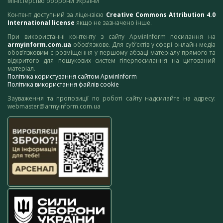
Міністерство оборони України
Контент доступний за ліцензією
Creative Commons Attribution 4.0
International license
якщо не зазначено інше.
При використанні контенту з сайту АрміяInform посилання на
armyinform.com.ua
обов’язкове. Для суб’єктів у сфері онлайн-медіа
обов’язковим є розміщення у першому абзаці матеріалу прямого та
відкритого для пошукових систем гіперпосилання на цитований
матеріал.
Політика користування сайтом АрміяInform
Політика використання файлів cookie
Зауваження та пропозиції по роботі сайту надсилайте на адресу:
webmaster@armyinform.com.ua