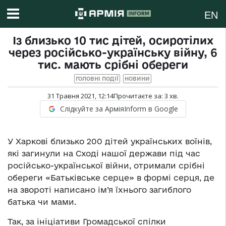
EN
Із близько 10 тис дітей, осиротілих
через російсько-українську війну, 6
тис. мають срібні обереги
ГОЛОВНІ ПОДІЇ
НОВИНИ
31 Травня 2021, 12:14
Прочитаєте за:
3
хв.
Слідкуйте за АрміяInform в Google
У Харкові близько 200 дітей українських воїнів,
які загинули на Сході нашої держави під час
російсько-української війни, отримали срібні
обереги «Батьківське серце» в формі серця, де
на звороті написано ім’я їхнього загиблого
батька чи мами.
Так, за ініціативи Громадської спілки