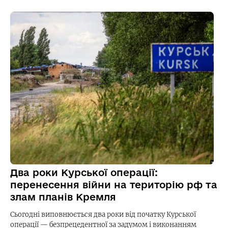
Два роки Курської операції:
перенесення війни на територію рф та
злам планів Кремля
Сьогодні виповнюється два роки від початку Курської
операції — безпрецедентної за задумом і виконанням