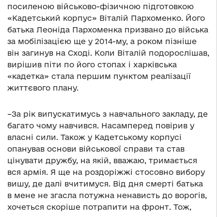
посиленою військово-фізичною підготовкою
«Кадетський корпус» Віталій Пархоменко. Його
батька Леоніда Пархоменка призвано до війська
за мобілізацією ще у 2014-му, а роком пізніше
він загинув на Сході. Коли Віталій подорослішав,
вирішив піти по його стопах і харківська
«кадетка» стала першим пунктом реалізації
життєвого плану.
–За рік випускатимусь з навчального закладу, де
багато чому навчився. Насамперед повірив у
власні сили. Також у Кадетському корпусі
опанував основи військової справи та став
цінувати дружбу, на якій, вважаю, тримається
вся армія. Я ще на роздоріжжі стосовно вибору
вишу, де далі вчитимуся. Від дня смерті батька
в мене не згасла потужна ненависть до ворогів,
хочеться скоріше потрапити на фронт. Тож,