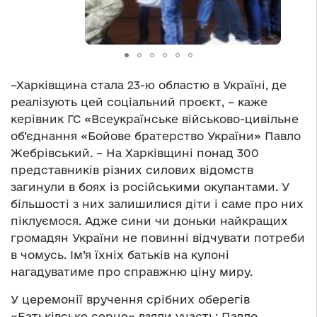
–Харківщина стала 23-ю областю в Україні, де
реалізують цей соціальний проєкт, – каже
керівник ГС «Всеукраїнське військово-цивільне
об’єднання «Бойове братерство України» Павло
Жебрівський. – На Харківщині понад 300
представників різних силових відомств
загинули в боях із російськими окупантами. У
більшості з них залишилися діти і саме про них
піклуємося. Адже сини чи доньки найкращих
громадян України не повинні відчувати потреби
в чомусь. Ім’я їхніх батьків на кулоні
нагадуватиме про справжню ціну миру.
У церемонії вручення срібних оберегів
«Батьківське серце» взяли участь: Павло