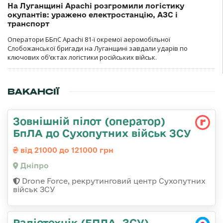
На Луганщині Apachi розгромили логістику
окупантів: уражено електростанцію, АЗС і
транспорт
Оператори ББпС Apachi 81-ї окремої аеромобільної
Слобожанської бригади на Луганщині завдали ударів по
ключових об’єктах логістики російських військ.
ВАКАНСІЇ
Зовнішній пілот (оператор)
БпЛА до Сухопутних військ ЗСУ
від 21000 до 121000 грн
Дніпро
Drone Force, рекрутинговий центр Сухопутних
військ ЗСУ
Радіотехнік (БПЛА, ЗСУ)