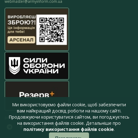
webmaster@armyinform.com.ua
Ми використовуємо файли cookie, щоб забезпечити
вам найкращий досвід роботи на нашому сайті.
Продовжуючи користуватися сайтом, ви погоджуєтесь
press@armyinform.com.ua
на використання файлів cookie. Детальніше про
політику використання файлів cookie
.