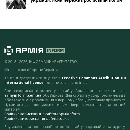
українця, який пережив російський полон
© 2018 - 2026, ІНФОРМАЦІЙНЕ АГЕНТСТВО,
Міністерство оборони України
Контент доступний за ліцензією
Creative Commons Attribution 4.0
International license
якщо не зазначено інше.
При використанні контенту з сайту АрміяInform посилання на
armyinform.com.ua
обов’язкове. Для суб’єктів у сфері онлайн-медіа
обов’язковим є розміщення у першому абзаці матеріалу прямого та
відкритого для пошукових систем гіперпосилання на цитований
матеріал.
Політика користування сайтом АрміяInform
Політика використання файлів cookie
Зауваження та пропозиції по роботі сайту надсилайте на адресу: