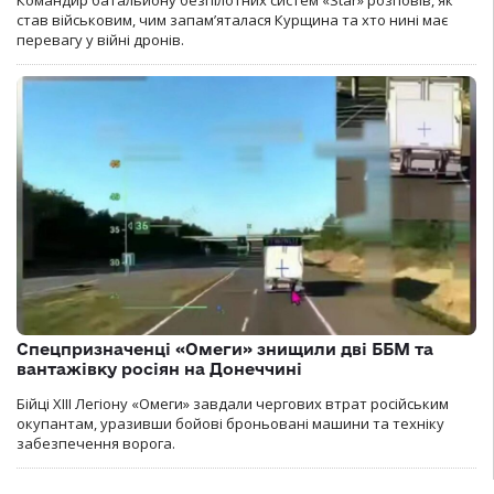
Командир батальйону безпілотних систем «Star» розповів, як
став військовим, чим запам’яталася Курщина та хто нині має
перевагу у війні дронів.
Спецпризначенці «Омеги» знищили дві ББМ та
вантажівку росіян на Донеччині
Бійці ХІІІ Легіону «Омеги» завдали чергових втрат російським
окупантам, уразивши бойові броньовані машини та техніку
забезпечення ворога.