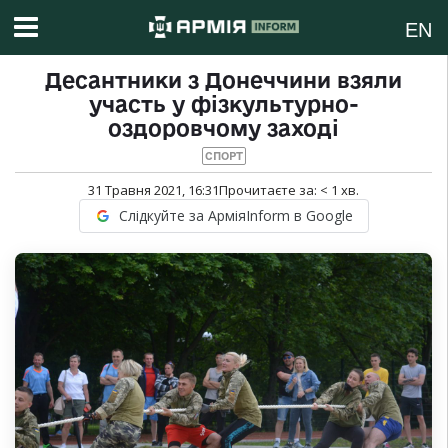
EN
Десантники з Донеччини взяли
участь у фізкультурно-
оздоровчому заході
СПОРТ
31 Травня 2021, 16:31
Прочитаєте за:
< 1
хв.
Слідкуйте за АрміяInform в Google