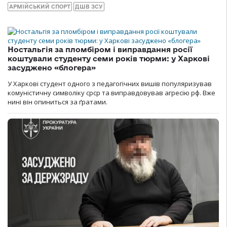
АРМІЙСЬКИЙ СПОРТ
ДШВ ЗСУ
Ностальгія за пломбіром і виправдання росії
коштували студенту семи років тюрми: у Харкові
засуджено «блогера»
У Харкові студент одного з педагогічних вишів популяризував
комуністичну символіку срср та виправдовував агресію рф. Вже
нині він опиниться за ґратами.