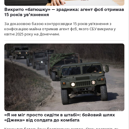
Викрито «батюшку» — зрадника: агент фсб отримав
15 років ув’язнення
За доказовою базою контррозвідки 15 років увʼязнення з
конфіскацією майна отримав агент фсб, якого СБУ викрила у
квітні 2025 року на Донеччині.
«Я не міг просто сидіти в штабі»: бойовий шлях
«Джека» від солдата до комбата