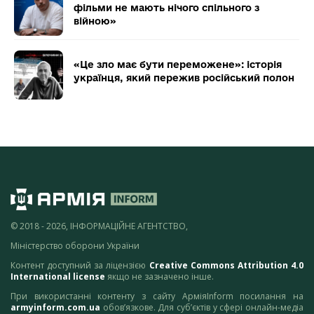
фільми не мають нічого спільного з
війною»
«Це зло має бути переможене»: історія
українця, який пережив російський полон
© 2018 - 2026, ІНФОРМАЦІЙНЕ АГЕНТСТВО,
Міністерство оборони України
Контент доступний за ліцензією
Creative Commons Attribution 4.0
International license
якщо не зазначено інше.
При використанні контенту з сайту АрміяInform посилання на
armyinform.com.ua
обов’язкове. Для суб’єктів у сфері онлайн-медіа