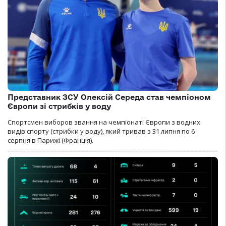
Представник ЗСУ Олексій Середа став чемпіоном
Європи зі стрибків у воду
Спортсмен виборов звання на чемпіонаті Європи з водних
видів спорту (стрибки у воду), який тривав з 31 липня по 6
серпня в Парижі (Франція).