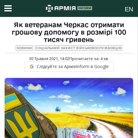
EN
Як ветеранам Черкас отримати
грошову допомогу в розмірі 100
тисяч гривень
НОВИНИ
СОЦІАЛЬНИЙ ЗАХИСТ ВІЙСЬКОВОСЛУЖБОВЦІВ
30 Травня 2021, 14:02
Прочитаєте за:
4
хв.
Слідкуйте за АрміяInform в Google