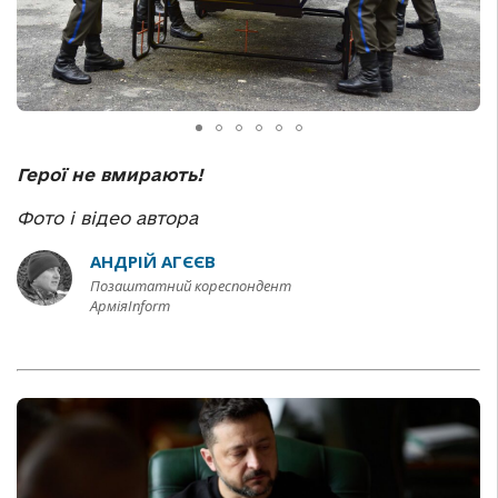
Герої не вмирають!
Фото і відео автора
АНДРІЙ АГЄЄВ
Позаштатний кореспондент
АрміяInform