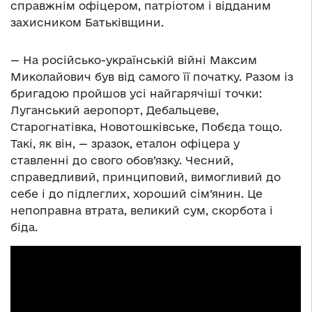
справжнім офіцером, патріотом і відданим
захисником Батьківщини.
— На російсько-українській війні Максим
Миколайович був від самого її початку. Разом із
бригадою пройшов усі найгарячіші точки:
Луганський аеропорт, Дебальцеве,
Старогнатівка, Новотошківське, Побєда тощо.
Такі, як він, — зразок, еталон офіцера у
ставленні до свого обов’язку. Чесний,
справедливий, принциповий, вимогливий до
себе і до підлеглих, хороший сім’янин. Це
непоправна втрата, великий сум, скорбота і
біда.