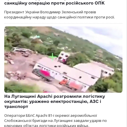
санкційну операцію проти російського ОПК
Президент України Володимир Зеленський провів
координаційну нараду щодо санкційної політики проти росії.
На Луганщині Apachi розгромили логістику
окупантів: уражено електростанцію, АЗС і
транспорт
Оператори ББпС Apachi 81-ї окремої аеромобільної
Слобожанської бригади на Луганщині завдали ударів по
ключових об’єктах логістики російських військ.