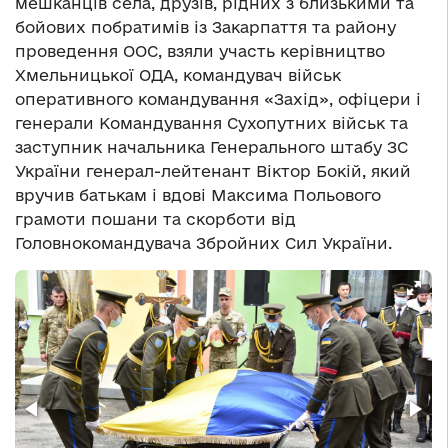
мешканців села, друзів, рідних з близькими та
бойових побратимів із Закарпаття та району
проведення ООС, взяли участь керівництво
Хмельницької ОДА, командувач військ
оперативного командування «Захід», офіцери і
генерали Командування Сухопутних військ та
заступник начальника Генерального штабу ЗС
України генерал-лейтенант Віктор Бокій, який
вручив батькам і вдові Максима Польового
грамоти пошани та скорботи від
Головнокомандувача Збройних Сил України.