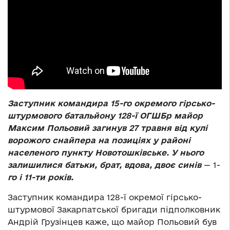
Заступник командира 15-го окремого гірсько-
штурмового батальйону 128-ї ОГШБр майор
Максим Польовий загинув 27 травня від кулі
ворожого снайпера на позиціях у районі
населеного пункту Новотошківське. У нього
залишилися батьки, брат, вдова, двоє синів ­
— 1-
го і 11-ти років.
Заступник командира 128-ї окремої гірсько-
штурмової Закарпатської бригади підполковник
Андрій Грузінцев каже, що майор Польовий був