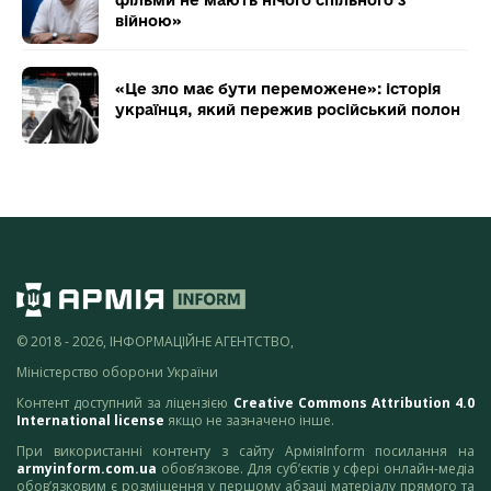
війною»
«Це зло має бути переможене»: історія
українця, який пережив російський полон
© 2018 - 2026, ІНФОРМАЦІЙНЕ АГЕНТСТВО,
Міністерство оборони України
Контент доступний за ліцензією
Creative Commons Attribution 4.0
International license
якщо не зазначено інше.
При використанні контенту з сайту АрміяInform посилання на
armyinform.com.ua
обов’язкове. Для суб’єктів у сфері онлайн-медіа
обов’язковим є розміщення у першому абзаці матеріалу прямого та