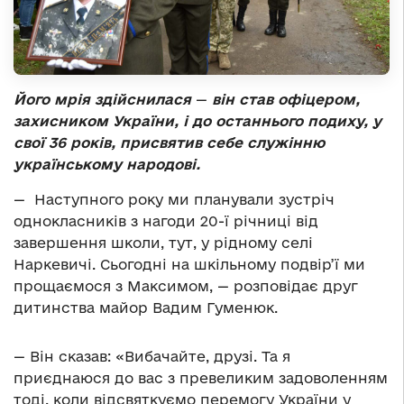
Його мрія здійснилася
—
він став офіцером,
захисником України, і до останнього подиху, у
свої 36 років, присвятив себе служінню
українському народові.
—
Наступного року ми планували зустріч
однокласників з нагоди 20-ї річниці від
завершення школи, тут, у рідному селі
Наркевичі. Сьогодні на шкільному подвір’ї ми
прощаємося з Максимом, — розповідає друг
дитинства майор Вадим Гуменюк.
— Він сказав: «Вибачайте, друзі. Та я
приєднаюся до вас з превеликим задоволенням
тоді, коли відсвяткуємо перемогу України у