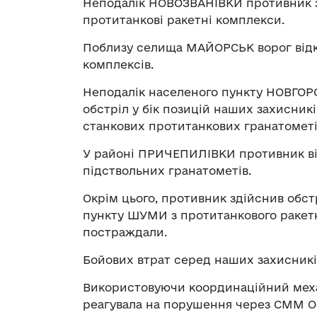
Неподалік НОВОЗВАНІВКИ противник за
протитанкові ракетні комплекси.
Поблизу селища МАЙОРСЬК ворог відк
комплексів.
Неподалік населеного пункту НОВГОРО
обстріл у бік позицій наших захисників
станкових протитанкових гранатометі
У районі ПРИЧЕПИЛІВКИ противник ві
підствольних гранатометів.
Окрім цього, противник здійснив обст
пункту ШУМИ з протитанкового ракетн
постраждали.
Бойових втрат серед наших захисникі
Використовуючи координаційний меха
реагувала на порушення через СММ О