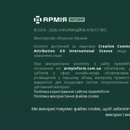
© 2018 - 2026, ІНФОРМАЦІЙНЕ АГЕНТСТВО,
Міністерство оборони України
Контент доступний за ліцензією
Creative Comm
Attribution 4.0 International license
якщо 
зазначено інше.
При використанні контенту з сайту АрміяInf
посилання на
armyinform.com.ua
обов’язкове. 
суб’єктів у сфері онлайн-медіа обов’язкови
розміщення у першому абзаці матеріалу прямого
відкритого для пошукових систем гіперпосилання
цитований матеріал.
Політика користування сайтом АрміяInform
Політика використання файлів cookie
Зауваження та пропозиції по роботі сайту надсилайте
Ми використовуємо файли cookie, щоб забезпе
адресу:
webmaster@armyinform.com.ua
використанн