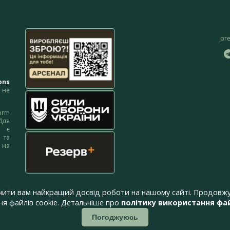
pr
ons
не
orm
Для
м є
 та
 на
 на
чити вам найкращий досвід роботи на нашому сайті. Продовжу
я файлів cookie. Детальніше про
політику використання фай
Погоджуюсь