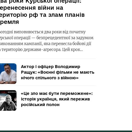
ва роки Курської операції:
еренесення війни на
ериторію рф та злам планів
ремля
ьогодні виповнюється два роки від початку
урської операції — безпрецедентної за задумом
виконанням кампанії, яка перенесла бойові дії
а територію держави-агресора. Цей крок…
Актор і офіцер Володимир
Ращук: «Воєнні фільми не мають
нічого спільного з війною»
«Це зло має бути переможене»:
історія українця, який пережив
російський полон