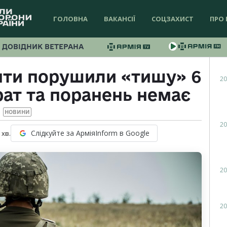
ГОЛОВНА
ВАКАНСІЇ
СОЦЗАХИСТ
ПРО 
ДОВІДНИК ВЕТЕРАНА
нти порушили «тишу» 6
20
рат та поранень немає
НОВИНИ
20
Слідкуйте за АрміяInform в Google
хв.
20
20