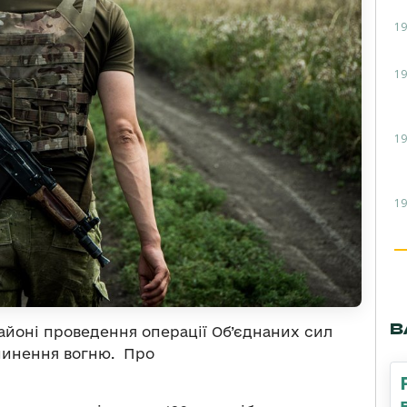
19
19
19
19
В
районі проведення операції Об’єднаних сил
пинення вогню. Про