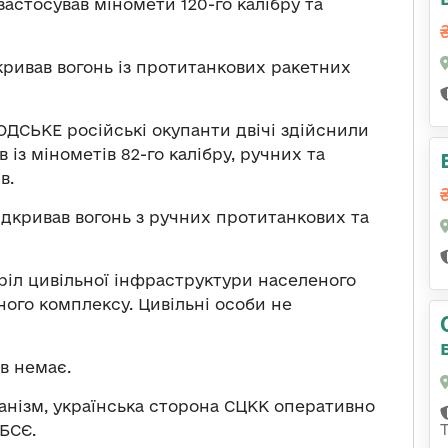
стосував міномети 120-го калібру та
ривав вогонь із протитанкових ракетних
ДСЬКЕ російські окупанти двічі здійснили
 із мінометів 82-го калібру, ручних та
в.
дкривав вогонь з ручних протитанкових та
ріл цивільної інфраструктури населеного
ого комплексу. Цивільні особи не
в немає.
нізм, українська сторона СЦКК оперативно
БСЄ.