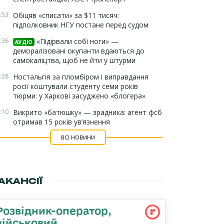
:53
Обіцяв «списати» за $11 тисяч:
підполковник НГУ постане перед судом
:36
«Підірвали собі ноги» —
АУДІО
деморалізовані окупанти вдаються до
самокаліцтва, щоб не йти у штурми
:28
Ностальгія за пломбіром і виправдання
росії коштували студенту семи років
тюрми: у Харкові засуджено «блогера»
:10
Викрито «батюшку» — зрадника: агент фсб
отримав 15 років ув’язнення
ВСІ НОВИНИ
АКАНСІЇ
Розвідник-опеpатоp,
військовий