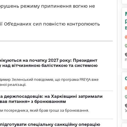
 порушень режиму припинення вогню не
ії Об’єднаних сил повністю контролюють
чікуються на початку 2027 року: Президент
у над вітчизняною балістикою та системою
димир Зеленський повідомив, що програма FREYJA вже
ної реалізації.
а держпосадовців: на Харківщині затримали
ував питання» з бронюванням
и посередника, який брав гроші за бронювання.
підготувати спеціальну санкційну операцію