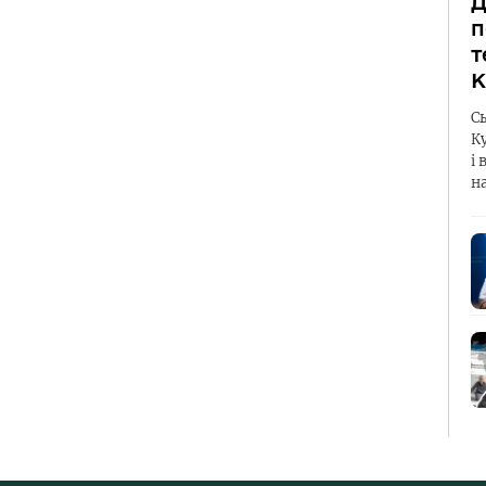
Д
п
т
К
С
К
і 
н