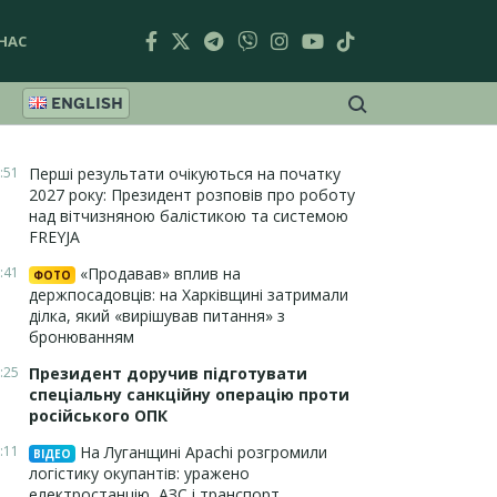
НАС
ENGLISH
:51
Перші результати очікуються на початку
2027 року: Президент розповів про роботу
над вітчизняною балістикою та системою
FREYJA
:41
«Продавав» вплив на
ФОТО
держпосадовців: на Харківщині затримали
ділка, який «вирішував питання» з
бронюванням
:25
Президент доручив підготувати
спеціальну санкційну операцію проти
російського ОПК
:11
На Луганщині Apachi розгромили
ВІДЕО
логістику окупантів: уражено
електростанцію, АЗС і транспорт