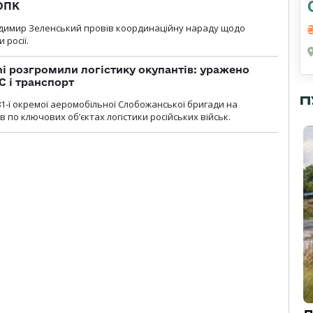
 ОПК
димир Зеленський провів координаційну нараду щодо
 росії.
i розгромили логістику окупантів: уражено
С і транспорт
П
1-ї окремої аеромобільної Слобожанської бригади на
 по ключових об’єктах логістики російських військ.