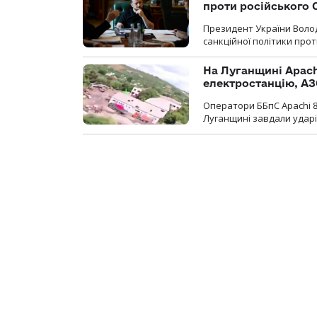
проти російського
Президент України Воло
санкційної політики проти
На Луганщині Apach
електростанцію, АЗ
Оператори ББпС Apachi 8
Луганщині завдали ударів