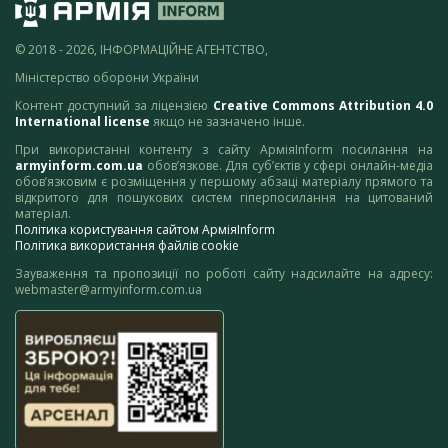
© 2018 - 2026, ІНФОРМАЦІЙНЕ АГЕНТСТВО,
Міністерство оборони України
Контент доступний за ліцензією
Creative Commons Attribution 4.0
International license
якщо не зазначено інше.
При використанні контенту з сайту АрміяInform посилання на
armyinform.com.ua
обов’язкове. Для суб’єктів у сфері онлайн-медіа
обов’язковим є розміщення у першому абзаці матеріалу прямого та
відкритого для пошукових систем гіперпосилання на цитований
матеріал.
Політика користування сайтом АрміяInform
Політика використання файлів cookie
Зауваження та пропозиції по роботі сайту надсилайте на адресу:
webmaster@armyinform.com.ua