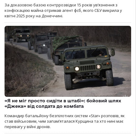
За доказовою базою контррозвідки 15 років увʼязнення з
конфіскацією майна отримав агент фсб, якого СБУ викрила у
квітні 2025 року на Донеччині.
«Я не міг просто сидіти в штабі»: бойовий шлях
«Джека» від солдата до комбата
Командир батальйону безпілотних систем «Star» розповів, як
став військовим, чим запам’яталася Курщина та хто нині має
перевагу у війні дронів.