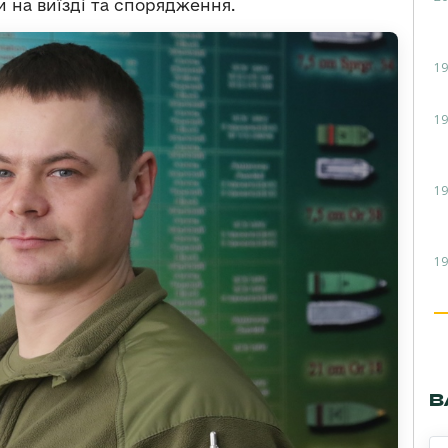
и на виїзді та спорядження.
19
19
19
19
В