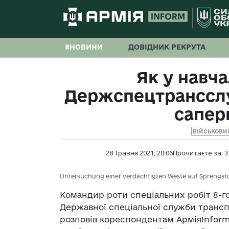
#НОВИНИ
ДОВІДНИК РЕКРУТА
Як у навч
Держспецтрансслу
сапер
ВІЙСЬКОВИ
28 Травня 2021, 20:06
Прочитаєте за:
3
Untersuchung einer verdächtigten Weste auf Sprengsto
Командир роти спеціальних робіт 8-го
Державної спеціальної служби трансп
розповів кореспондентам АрміяInform 