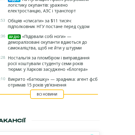
логістику окупантів: уражено
електростанцію, АЗС і транспорт
:53
Обіцяв «списати» за $11 тисяч:
підполковник НГУ постане перед судом
:36
«Підірвали собі ноги» —
АУДІО
деморалізовані окупанти вдаються до
самокаліцтва, щоб не йти у штурми
:28
Ностальгія за пломбіром і виправдання
росії коштували студенту семи років
тюрми: у Харкові засуджено «блогера»
:10
Викрито «батюшку» — зрадника: агент фсб
отримав 15 років ув’язнення
ВСІ НОВИНИ
АКАНСІЇ