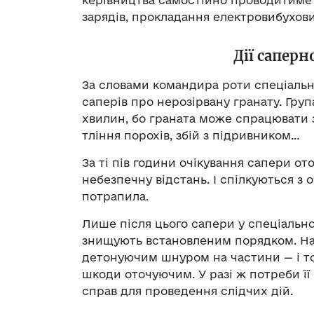
керівництва самостійно проводитиме 
зарядів, прокладання електровибухов
Дії саперн
За словами командира роти спеціальни
саперів про нерозірвану гранату. Гру
хвилин, бо граната може спрацювати 
тління порохів, збій з підривником…
За ті пів години очікування сапери от
небезпечну відстань. І спілкуються з 
потрапила.
Лише після цього сапери у спеціальн
знищують встановленим порядком. На
детонуючим шнуром на частини — і то
шкоди оточуючим. У разі ж потреби її
справ для проведення слідчих дій.