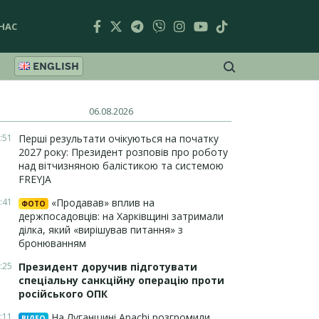
НАС
ENGLISH
06.08.2026
:51
Перші результати очікуються на початку
2027 року: Президент розповів про роботу
над вітчизняною балістикою та системою
FREYJA
:41
«Продавав» вплив на
ФОТО
держпосадовців: на Харківщині затримали
ділка, який «вирішував питання» з
бронюванням
:25
Президент доручив підготувати
спеціальну санкційну операцію проти
російського ОПК
:11
На Луганщині Apachi розгромили
ВІДЕО