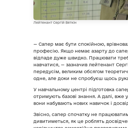
Лейтенант Сергій Вяткін
— Сапер має бути спокійною, врівно
професію. Якщо немає азарту до сапе
відпаде дуже швидко. Працювати треб
навчатися, — зазначив лейтенант Сергі
передусім, великим обсягом теоретичн
одне, але доки не спробуєш щось рука
У навчальному центрі підготовка сапер
отримують базові знання. А далі, вже 
вони набувають нових навичок і досв
Звісно, сапер спочатку не працюватим
дивитиметься, як це роблять досвідче