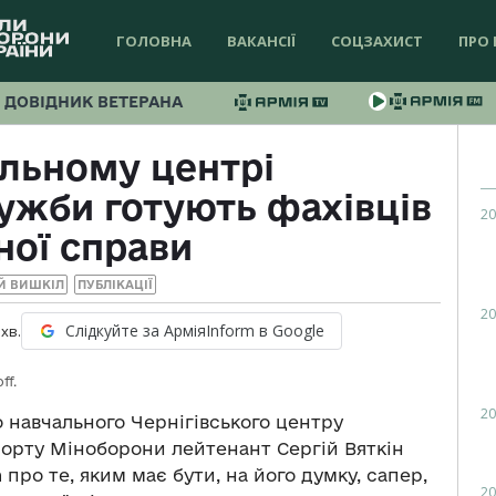
ГОЛОВНА
ВАКАНСІЇ
СОЦЗАХИСТ
ПРО 
ДОВІДНИК ВЕТЕРАНА
альному центрі
жби готують фахівців
20
ної справи
Й ВИШКІЛ
ПУБЛІКАЦІЇ
20
Слідкуйте за АрміяInform в Google
хв.
ff.
20
 навчального Чернігівського центру
орту Міноборони лейтенант Сергій Вяткін
про те, яким має бути, на його думку, сапер,
20