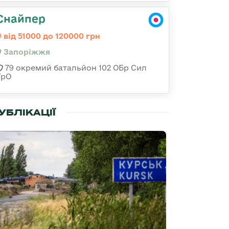
Снайпер
від 51000 до 120000 грн
Запоріжжя
79 окремий батальйон 102 ОБр Сил
ТрО
УБЛІКАЦІЇ