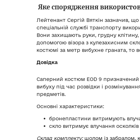
Яке спорядження використо
Лейтенант Сергій Вяткін зазначив, що
спеціальній службі транспорту викор
Вони захищають руки, грудну клітину, 
допомогою візора з кулезахисним скло
костюмі за метр вибухне граната, то в
Довідка
Саперний костюм EOD 9 призначений д
вибуху під час розвідки і розмінуван
предметів.
Основні характеристики:
бронепластини витримують влучан
cкло витримує влучання осколків 
Склад комплекту:
шолом із забралом, 