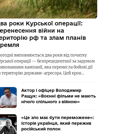
ва роки Курської операції:
еренесення війни на
ериторію рф та злам планів
ремля
ьогодні виповнюється два роки від початку
урської операції — безпрецедентної за задумом
виконанням кампанії, яка перенесла бойові дії
а територію держави-агресора. Цей крок…
Актор і офіцер Володимир
Ращук: «Воєнні фільми не мають
нічого спільного з війною»
«Це зло має бути переможене»:
історія українця, який пережив
російський полон