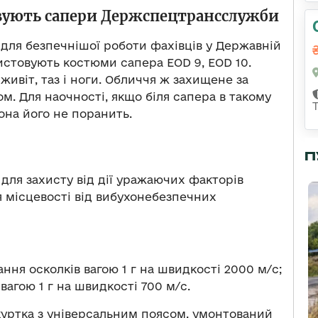
вують сапери Держспецтрансслужби
 для безпечнішої роботи фахівців у Державній
истовують костюми сапера EOD 9, EOD 10.
живіт, таз і ноги. Обличчя ж захищене за
м. Для наочності, якщо біля сапера в такому
она його не поранить.
П
ля захисту від дії уражаючих факторів
ня місцевості від вибухонебезпечних
ня осколків вагою 1 г на швидкості 2000 м/с;
вагою 1 г на швидкості 700 м/с.
куртка з універсальним поясом, умонтований