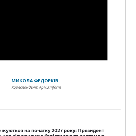
МИКОЛА ФЕДОРКІВ
Кореспондент АрміяInform
чікуються на початку 2027 року: Президент
у над вітчизняною балістикою та системою