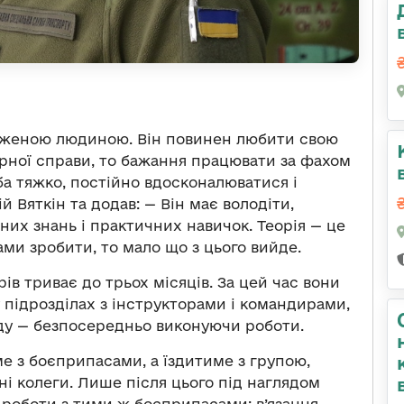
важеною людиною. Він повинен любити свою
рної справи, то бажання працювати за фахом
а тяжко, постійно вдосконалюватися і
й Вяткін та додав: — Він має володіти,
их знань і практичних навичок. Теорія — це
ми зробити, то мало що з цього вийде.
ів триває до трьох місяців. За цей час вони
у підрозділах з інструкторами і командирами,
іду — безпосередньо виконуючи роботи.
е з боєприпасами, а їздитиме з групою,
ні колеги. Лише після цього під наглядом