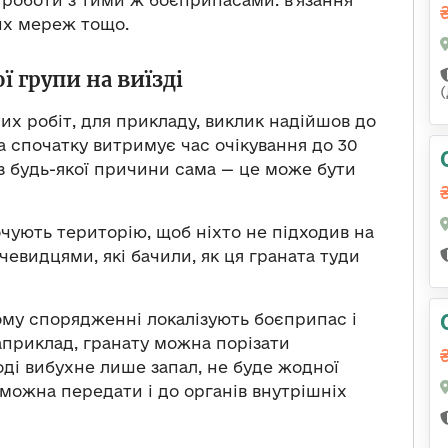
роботи з тими ж боєприпасами: в’язання
их мереж тощо.
ої групи на виїзді
х робіт, для прикладу, виклик надійшов до
па спочатку витримує час очікування до 30
з будь-якої причини сама — це може бути
очують територію, щоб ніхто не підходив на
очевидцями, які бачили, як ця граната туди
ому спорядженні локалізують боєприпас і
приклад, гранату можна порізати
ді вибухне лише запал, не буде жодної
 можна передати і до органів внутрішніх