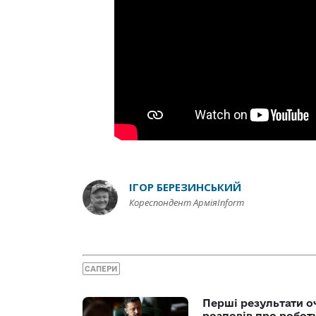
ІГОР БЕРЕЗИНСЬКИЙ
Кореспондент АрміяInform
САПЕРИ
Перші результати о
розповів про робот