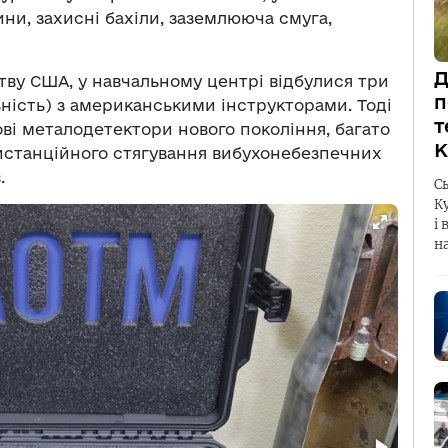
ини, захисні бахіли, заземлююча смуга,
Д
тву США, у навчальному центрі відбулися три
п
ність) з американськими інструкторами. Тоді
т
ві металодетектори нового покоління, багато
К
истанційного стягування вибухонебезпечних
.
С
К
і 
н