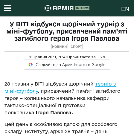
EN
У ВІТІ відбувся щорічний турнір з
міні-футболу, присвячений пам’яті
загиблого героя Ігоря Павлова
НОВИНИ
СПОРТ
28 Травня 2021, 20:42
Прочитаєте за:
3
хв.
Слідкуйте за АрміяInform в Google
28 травня у ВІТІ відбувся щорічний
турнір з
міні-футболу
, присвячений пам’яті загиблого
героя – колишнього начальника кафедри
тактико-спеціальної підготовки
полковника
Ігоря Павлова.
Цей день є особливою датою для особового
складу інституту, адже 28 травня – день