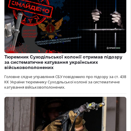
Тюремник Суходільської колонії отримав підозру
за систематичне катування українських
військовополонених
Головне слідче управління СБУ повідомило про підозру за ст. 438
КК України тюремнику Суходільської колонії за систематичне
катування військовополонених.