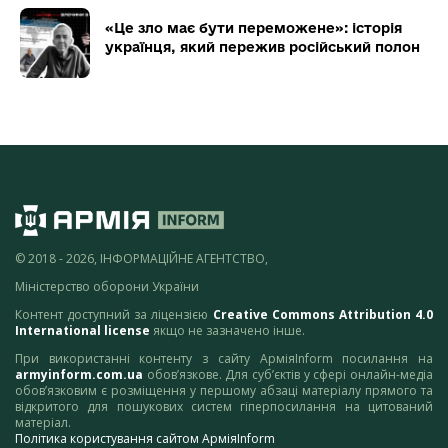
«Це зло має бути переможене»: історія
українця, який пережив російський полон
© 2018 - 2026, ІНФОРМАЦІЙНЕ АГЕНТСТВО,
Міністерство оборони України
Контент доступний за ліцензією
Creative Commons Attribution 4.0
International license
якщо не зазначено інше.
При використанні контенту з сайту АрміяInform посилання на
armyinform.com.ua
обов’язкове. Для суб’єктів у сфері онлайн-медіа
обов’язковим є розміщення у першому абзаці матеріалу прямого та
відкритого для пошукових систем гіперпосилання на цитований
матеріал.
Політика користування сайтом АрміяInform