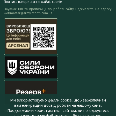
Політика використання файлів cookie
Зауваження та пропозиції по роботі сайту надсилайте на адресу:
webmaster@armyinform.com.ua
Ми використовуємо файли cookie, щоб забезпечити
вам найкращий досвід роботи на нашому сайті.
Продовжуючи користуватися сайтом, ви погоджуєтесь
press@armyinform.com.ua
на використання файлів cookie. Детальніше про