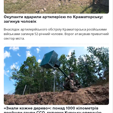
Окупанти вдарили артилерією по Краматорську:
загинув чоловік
Внаслідок артилерійського обстрілу Краматорська російськими
військами загинув 52-річний чоловік. Ворог атакував приватний
сектор міста.
«Знали кожне дерево»: понад 1000 кілометрів
пройшли групи ССО, готуючи Курську операцію