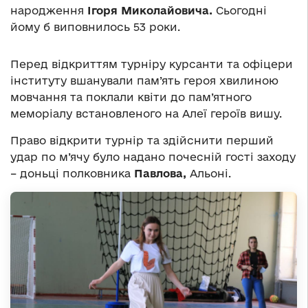
народження
Ігоря Миколайовича.
Сьогодні
йому б виповнилось 53 роки.
Перед відкриттям турніру курсанти та офіцери
інституту вшанували пам’ять героя хвилиною
мовчання та поклали квіти до пам’ятного
меморіалу встановленого на Алеї героїв вишу.
Право відкрити турнір та здійснити перший
удар по м’ячу було надано почесній гості заходу
– доньці полковника
Павлова,
Альоні.