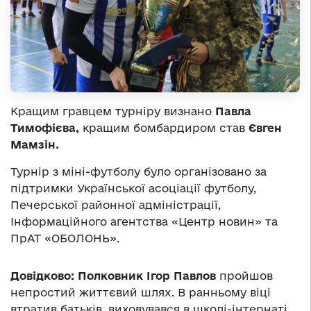
Кращим гравцем турніру визнано
Павла
Тимофієва,
кращим бомбардиром став
Євген
Мамзін.
Турнір з міні-футболу було організовано за
підтримки Української асоціації футболу,
Печерської районної адміністрації,
Інформаційного агентства «Центр новин» та
ПрАТ «ОБОЛОНЬ».
Довідково:
Полковник Ігор Павлов
пройшов
непростий життєвий шлях. В ранньому віці
втратив батьків, виховувався в школі-інтернаті.