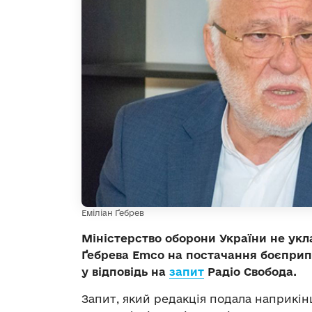
Еміліан Ґебрев
Міністерство оборони України не укл
Ґебрева Emco на постачання боєприпа
у відповідь на
запит
Радіо Свобода.
Запит, який редакція подала наприкінц