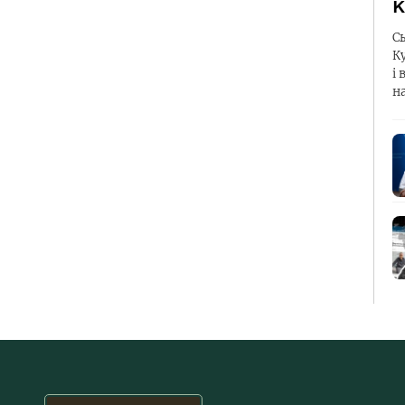
К
С
К
і 
н