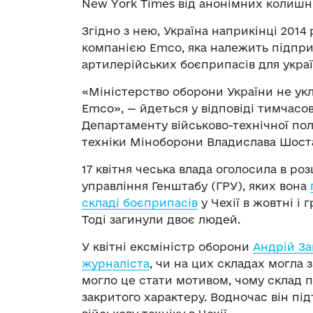
New York Times від анонімних колишнь
Згідно з нею, Україна наприкінці 2014
компанією Emco, яка належить підпри
артилерійських боєприпасів для украї
«Міністерство оборони України не ук
Emco», — йдеться у відповіді тимчасов
Департаменту військово-технічної пол
техніки Міноборони Владислава Шост
17 квітня чеська влада оголосила в ро
управління Генштабу (ГРУ), яких вона
складі боєприпасів
у Чехії в жовтні і 
Тоді загинули двоє людей.
У квітні ексміністр оборони
Андрій За
журналіста
, чи на цих складах могла 
могло це стати мотивом, чому склад пі
закритого характеру. Водночас він пі