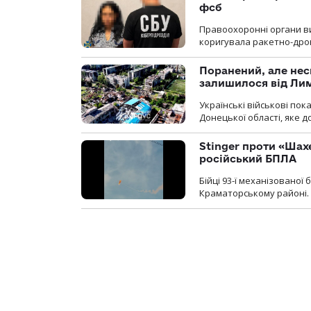
фсб
Правоохоронні органи ви
коригувала ракетно-дро
Поранений, але нес
залишилося від Ли
Українські військові по
Донецької області, яке 
Stinger проти «Шах
російський БПЛА
Бійці 93-ї механізовано
Краматорському районі.