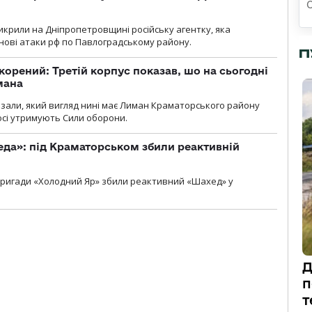
крили на Дніпропетровщині російську агентку, яка
нові атаки рф по Павлоградському району.
П
корений: Третій корпус показав, шо на сьогодні
мана
казали, який вигляд нині має Лиман Краматорського району
досі утримують Сили оборони.
еда»: під Краматорськом збили реактивній
ї бригади «Холодний Яр» збили реактивний «Шахед» у
Д
п
т