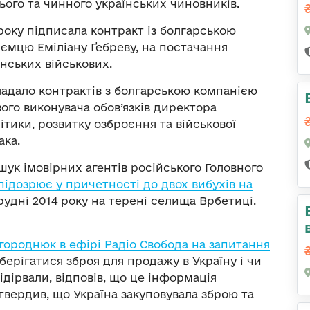
ого та чинного українських чиновників.
 року підписала контракт із болгарською
ємцю Еміліану Ґебреву, на постачання
нських військових.
ладало контрактів з болгарською компанією
ого виконувача обов’язків директора
ітики, розвитку озброєння та військової
ака.
зшук імовірних агентів російського Головного
підозрює у причетності до двох вибухів на
грудні 2014 року на терені селища Врбетиці.
городнюк в ефірі Радіо Свобода на запитання
зберігатися зброя для продажу в Україну і чи
дірвали, відповів, що це інформація
дтвердив, що Україна закуповувала зброю та