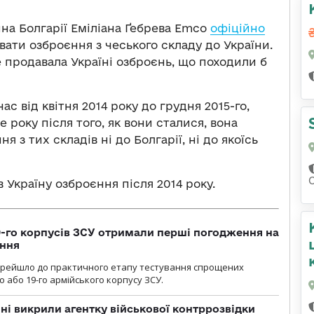
на Болгарії Еміліана Ґебрева Emco
офіційно
вати озброєння з чеського складу до України.
е продавала Україні озброєнь, що походили б
ас від квітня 2014 року до грудня 2015-го,
е року після того, як вони сталися, вона
я з тих складів ні до Болгарії, ні до якоїсь
 Україну озброєння після 2014 року.
19-го корпусів ЗСУ отримали перші погодження на
ення
ерейшло до практичного етапу тестування спрощених
 або 19-го армійського корпусу ЗСУ.
і викрили агентку військової контррозвідки