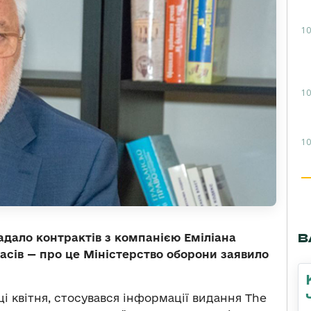
10
10
10
В
адало контрактів з компанією Еміліана
сів — про це Міністерство оборони заявило
і квітня, стосувався інформації видання The