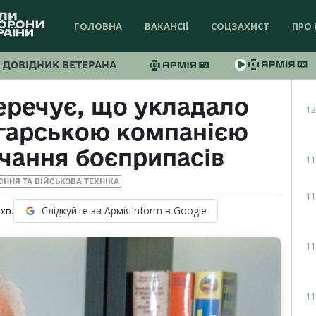
ГОЛОВНА
ВАКАНСІЇ
СОЦЗАХИСТ
ПРО 
ДОВІДНИК ВЕТЕРАНА
еречує, що укладало
12
лгарською компанією
чання боєприпасів
11
ЄННЯ ТА ВІЙСЬКОВА ТЕХНІКА
11
Слідкуйте за АрміяInform в Google
хв.
11
11