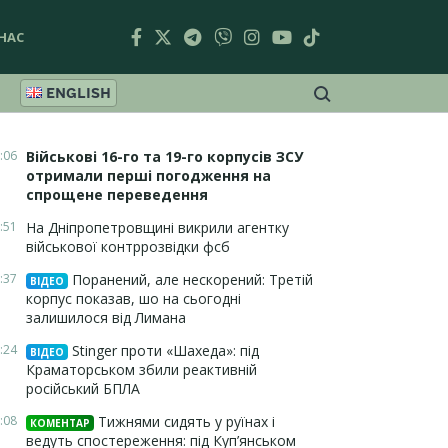
НАС
ENGLISH
:06
Військові 16-го та 19-го корпусів ЗСУ
отримали перші погодження на
спрощене переведення
:51
На Дніпропетровщині викрили агентку
військової контррозвідки фсб
:37
Поранений, але нескорений: Третій
ВІДЕО
корпус показав, шо на сьогодні
залишилося від Лимана
:24
Stinger проти «Шахеда»: під
ВІДЕО
Краматорськом збили реактивній
російський БПЛА
:08
Тижнями сидять у руїнах і
КОМЕНТАР
ведуть спостереження: під Куп’янськом