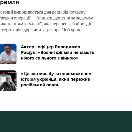
ремля
ьогодні виповнюється два роки від початку
урської операції — безпрецедентної за задумом
виконанням кампанії, яка перенесла бойові дії
а територію держави-агресора. Цей крок…
Актор і офіцер Володимир
Ращук: «Воєнні фільми не мають
нічого спільного з війною»
«Це зло має бути переможене»:
історія українця, який пережив
російський полон