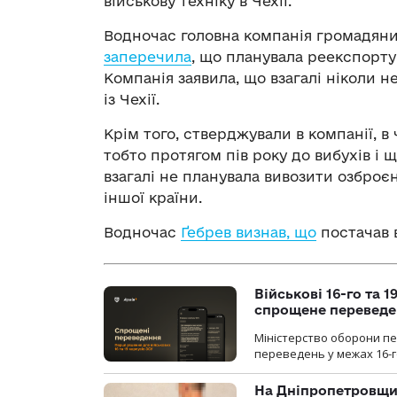
військову техніку в Чехії.
Водночас головна компанія громадяни
заперечила
, що планувала реекспорту
Компанія заявила, що взагалі ніколи н
із Чехії.
Крім того, стверджували в компанії, в ч
тобто протягом пів року до вибухів і щ
взагалі не планувала вивозити озброєнн
іншої країни.
Водночас
Ґебрев визнав, що
постачав в
Військові 16-го та 
спрощене перевед
Міністерство оборони п
переведень у межах 16-го
На Дніпропетровщин