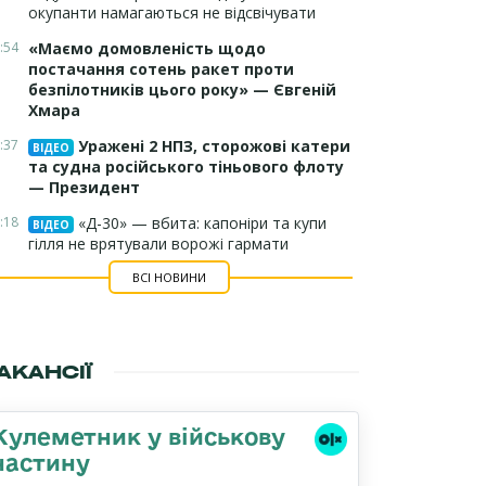
окупанти намагаються не відсвічувати
:54
«Маємо домовленість щодо
постачання сотень ракет проти
безпілотників цього року» — Євгеній
Хмара
:37
Уражені 2 НПЗ, сторожові катери
ВІДЕО
та судна російського тіньового флоту
— Президент
:18
«Д-30» — вбита: капоніри та купи
ВІДЕО
гілля не врятували ворожі гармати
ВСІ НОВИНИ
АКАНСІЇ
Кулеметник у військову
частину