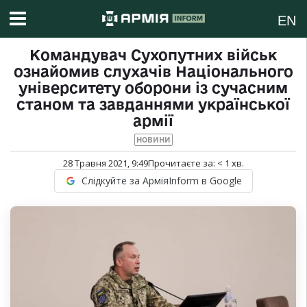
EN
Командувач Сухопутних військ
ознайомив слухачів Національного
університету оборони із сучасним
станом та завданнями української
армії
НОВИНИ
28 Травня 2021, 9:49
Прочитаєте за:
< 1
хв.
Слідкуйте за АрміяInform в Google