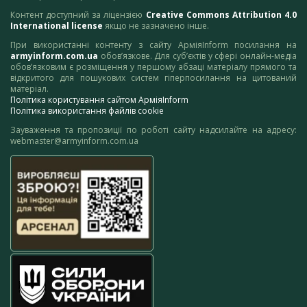
Контент доступний за ліцензією
Creative Commons Attribution 4.0
International license
якщо не зазначено інше.
При використанні контенту з сайту АрміяInform посилання на
armyinform.com.ua
обов’язкове. Для суб’єктів у сфері онлайн-медіа
обов’язковим є розміщення у першому абзаці матеріалу прямого та
відкритого для пошукових систем гіперпосилання на цитований
матеріал.
Політика користування сайтом АрміяInform
Політика використання файлів cookie
Зауваження та пропозиції по роботі сайту надсилайте на адресу:
webmaster@armyinform.com.ua