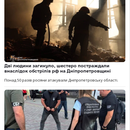
Дві людини загинуло, шестеро постраждали
внаслідок обстрілів рф на Дніпропетровщині
Понад 50 разів росіяни атакували Дніпропетровську області.