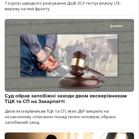
7 корпус швидкого реагування ДШВ ЗСУ тестує власну LTE-
мережу на лінії фронту.
Суд обрав запобіжні заходи двом екскерівникам
ТЦК та СП на Закарпатті
Двом екскерівникам ТЦК та СП, яких ДБР викрило на
незаконному «списанні» понад тисячі чоловіків, обрано
запобіжний захід.