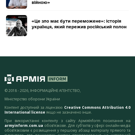
війною»
«Це зло має бути переможене»: історія
українця, який пережив російський полон
© 2018 - 2026, ІНФОРМАЦІЙНЕ АГЕНТСТВО,
Міністерство оборони України
Контент доступний за ліцензією
Creative Commons Attribution 4.0
International license
якщо не зазначено інше.
При використанні контенту з сайту АрміяInform посилання на
armyinform.com.ua
обов’язкове. Для суб’єктів у сфері онлайн-медіа
обов’язковим є розміщення у першому абзаці матеріалу прямого та