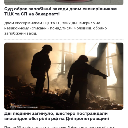
Суд обрав запобіжні заходи двом екскерівникам
ТЦК та СП на Закарпатті
Двом екскерівникам ТЦК та СП, яких ДБР викрило на
незаконному «списанні» понад тисячі чоловіків, обрано
запобіжний захід.
Дві людини загинуло, шестеро постраждали
внаслідок обстрілів рф на Дніпропетровщині
Понад 50 разів росіяни атакували Дніпропетровську області.