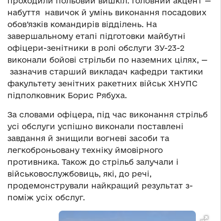
проходили польовий вишкіл. Головний акцент —
набуття навичок й умінь виконання посадових
обов’язків командирів відділень. На
завершальному етапі підготовки майбутні
офіцери-зенітники в ролі обслуги ЗУ-23-2
виконали бойові стрільби по наземних цілях, —
зазначив старший викладач кафедри тактики
факультету зенітних ракетних військ ХНУПС
підполковник Борис Рябуха.
За словами офіцера, під час виконання стрільб
усі обслуги успішно виконали поставлені
завдання й знищили вогневі засоби та
легкоброньовану техніку ймовірного
противника. Також до стрільб залучали і
військовослужбовиць, які, до речі,
продемонстрували найкращий результат з-
поміж усіх обслуг.