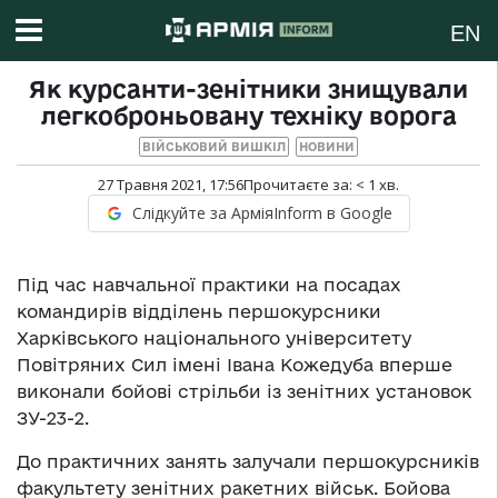
EN
Як курсанти-зенітники знищували
легкоброньовану техніку ворога
ВІЙСЬКОВИЙ ВИШКІЛ
НОВИНИ
27 Травня 2021, 17:56
Прочитаєте за:
< 1
хв.
Слідкуйте за АрміяInform в Google
Під час навчальної практики на посадах
командирів відділень першокурсники
Харківського національного університету
Повітряних Сил імені Івана Кожедуба вперше
виконали бойові стрільби із зенітних установок
ЗУ-23-2.
До практичних занять залучали першокурсників
факультету зенітних ракетних військ. Бойова