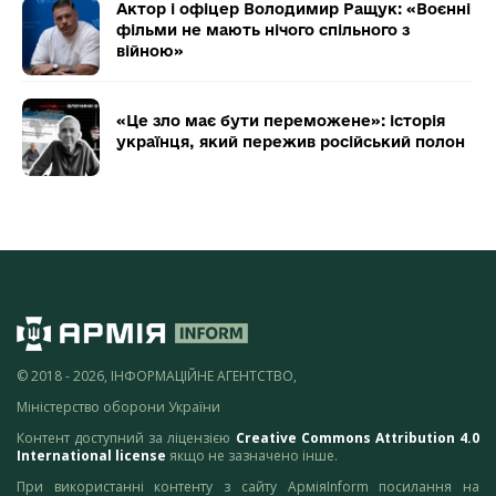
Актор і офіцер Володимир Ращук: «Воєнні
фільми не мають нічого спільного з
війною»
«Це зло має бути переможене»: історія
українця, який пережив російський полон
© 2018 - 2026, ІНФОРМАЦІЙНЕ АГЕНТСТВО,
Міністерство оборони України
Контент доступний за ліцензією
Creative Commons Attribution 4.0
International license
якщо не зазначено інше.
При використанні контенту з сайту АрміяInform посилання на