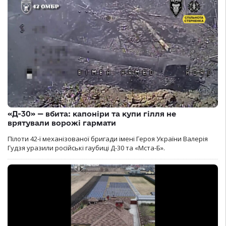
«Д-30» — вбита: капоніри та купи гілля не
врятували ворожі гармати
Пілоти 42-ї механізованої бригади імені Героя України Валерія
Гудзя уразили російські гаубиці Д-30 та «Мста-Б».