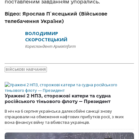
поставленим завданням упорались.
Відео: Ярослав П`ясецький (Військове
телебачення України)
ВОЛОДИМИР
СКОРОСТЕЦЬКИЙ
Кореспондент АрміяInform
ВІЙСЬКОВІ НАВЧАННЯ
Уражені 2 НПЗ, сторожові катери та судна
російського тіньового флоту — Президент
В ніч на 6 серпня українська далекобійні санкції знову
спрацювали на обмеження нафтових прибутків росії, з яких
вона фінансує війну та вбивства українців.