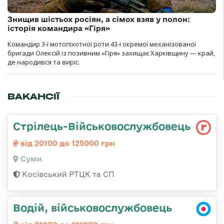
Знищив шістьох росіян, а сімох взяв у полон:
історія командира «Гіря»
Командир 3-ї мотопіхотної роти 43-ї окремої механізованої
бригади Олексій із позивним «Гіря» захищає Харківщину — край,
де народився та виріс.
ВАКАНСІЇ
Стрілець-Військовослужбовець
від 20100 до 125000 грн
Суми
Косівський РТЦК та СП
Водій, військовослужбовець