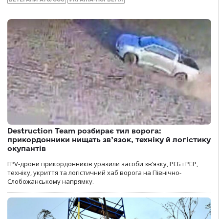
Destruction Team розбирає тил ворога:
прикордонники нищать зв’язок, техніку й логістику
окупантів
FPV-дрони прикордонників уразили засоби зв’язку, РЕБ і РЕР,
техніку, укриття та логістичний хаб ворога на Північно-
Слобожанському напрямку.