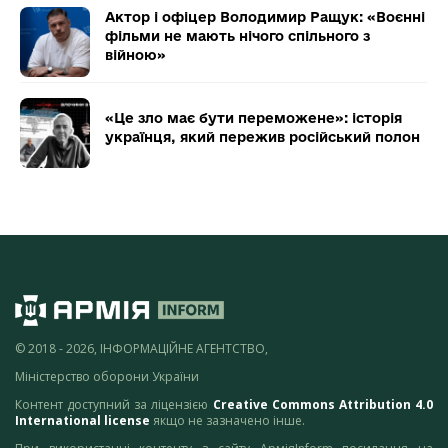
Актор і офіцер Володимир Ращук: «Воєнні
фільми не мають нічого спільного з
війною»
«Це зло має бути переможене»: історія
українця, який пережив російський полон
© 2018 - 2026, ІНФОРМАЦІЙНЕ АГЕНТСТВО,
Міністерство оборони України
Контент доступний за ліцензією
Creative Commons Attribution 4.0
International license
якщо не зазначено інше.