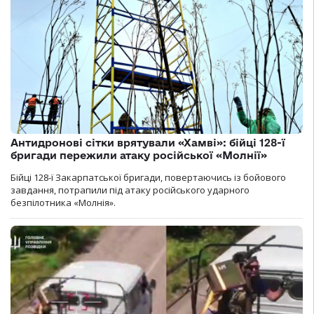
Антидронові сітки врятували «Хамві»: бійці 128-ї
бригади пережили атаку російської «Молнії»
Бійці 128-ї Закарпатської бригади, повертаючись із бойового
завдання, потрапили під атаку російського ударного
безпілотника «Молнія».