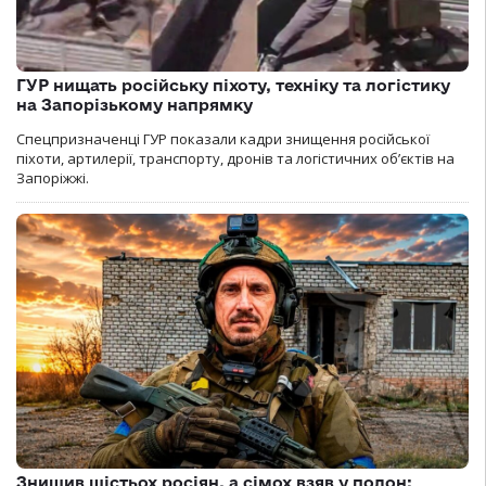
ГУР нищать російську піхоту, техніку та логістику
на Запорізькому напрямку
Спецпризначенці ГУР показали кадри знищення російської
піхоти, артилерії, транспорту, дронів та логістичних об’єктів на
Запоріжжі.
Знищив шістьох росіян, а сімох взяв у полон: