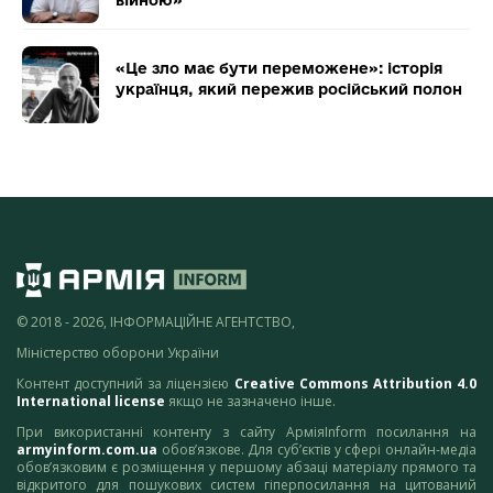
«Це зло має бути переможене»: історія
українця, який пережив російський полон
© 2018 - 2026, ІНФОРМАЦІЙНЕ АГЕНТСТВО,
Міністерство оборони України
Контент доступний за ліцензією
Creative Commons Attribution 4.0
International license
якщо не зазначено інше.
При використанні контенту з сайту АрміяInform посилання на
armyinform.com.ua
обов’язкове. Для суб’єктів у сфері онлайн-медіа
обов’язковим є розміщення у першому абзаці матеріалу прямого та
відкритого для пошукових систем гіперпосилання на цитований