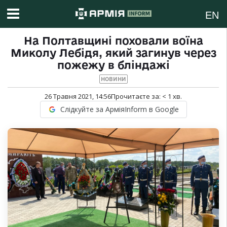
EN
На Полтавщині поховали воїна
Миколу Лебідя, який загинув через
пожежу в бліндажі
НОВИНИ
26 Травня 2021, 14:56
Прочитаєте за:
< 1
хв.
Слідкуйте за АрміяInform в Google