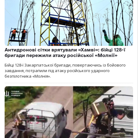
Антидронові сітки врятували «Хамві»: бійці 128-ї
бригади пережили атаку російської «Молнії»
Бійці 128-ї Закарпатської бригади, повертаючись із бойового
завдання, потрапили під атаку російського ударного
безпілотника «Молнія».