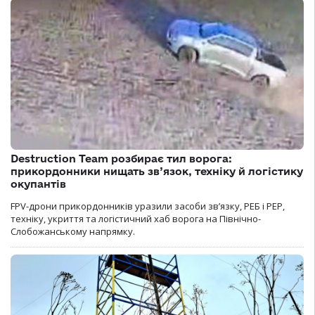
Destruction Team розбирає тил ворога:
прикордонники нищать зв’язок, техніку й логістику
окупантів
FPV-дрони прикордонників уразили засоби зв’язку, РЕБ і РЕР,
техніку, укриття та логістичний хаб ворога на Північно-
Слобожанському напрямку.