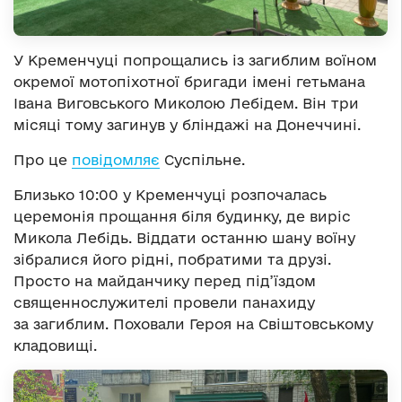
У Кременчуці попрощались із загиблим воїном
окремої мотопіхотної бригади імені гетьмана
Івана Виговського Миколою Лебідем. Він три
місяці тому загинув у бліндажі на Донеччині.
Про це
повідомляє
Суспільне.
Близько 10:00 у Кременчуці розпочалась
церемонія прощання біля будинку, де виріс
Микола Лебідь. Віддати останню шану воїну
зібралися його рідні, побратими та друзі.
Просто на майданчику перед під’їздом
священнослужителі провели панахиду
за загиблим. Поховали Героя на Свіштовському
кладовищі.