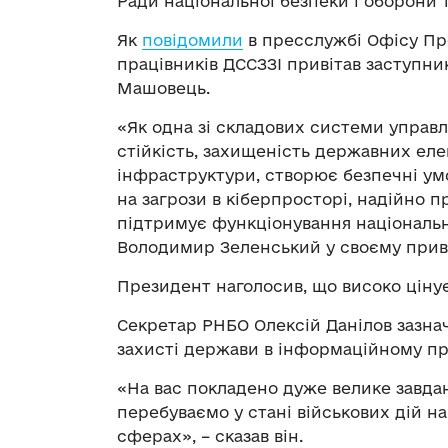
Ради національної безпеки і оборони 
Як
повідомили
в пресслужбі Офісу Пре
працівників ДССЗЗІ привітав заступн
Машовець.
«Як одна зі складових системи управл
стійкість, захищеність державних ел
інфраструктури, створює безпечні умо
на загрози в кіберпросторі, надійно 
підтримує функціонування національн
Володимир Зеленський у своєму приві
Президент наголосив, що високо цінує 
Секретар РНБО Олексій Данілов зазнач
захисті держави в інформаційному пр
«На вас покладено дуже велике завда
перебуваємо у стані військових дій на
сферах», – сказав він.