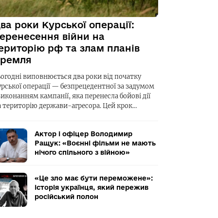
ва роки Курської операції:
еренесення війни на
ериторію рф та злам планів
ремля
ьогодні виповнюється два роки від початку
урської операції — безпрецедентної за задумом
виконанням кампанії, яка перенесла бойові дії
а територію держави-агресора. Цей крок…
Актор і офіцер Володимир
Ращук: «Воєнні фільми не мають
нічого спільного з війною»
«Це зло має бути переможене»:
історія українця, який пережив
російський полон