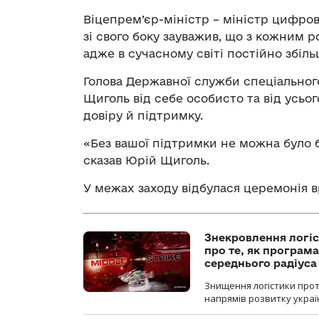
Віцепрем’єр-міністр – міністр цифро
зі свого боку зауважив, що з кожним 
адже в сучасному світі постійно збіль
Голова Державної служби спеціального
Щиголь від себе особисто та від усьог
довіру й підтримку.
«Без вашої підтримки не можна було б
сказав Юрій Щиголь.
У межах заходу відбулася церемонія 
Знекровлення логіс
про те, як програм
середнього радіуса
Знищення логістики прот
напрямів розвитку украї