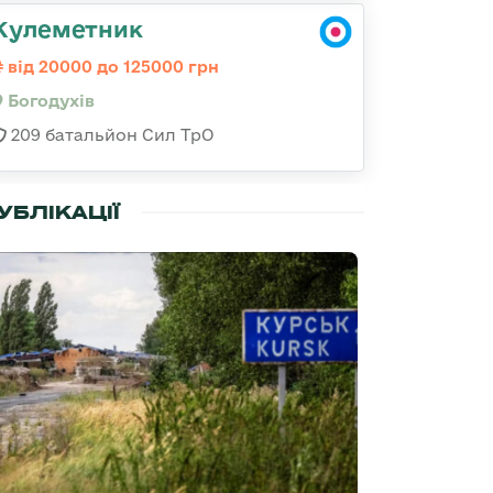
Кулеметник
від 20000 до 125000 грн
Богодухів
209 батальйон Сил ТрО
УБЛІКАЦІЇ