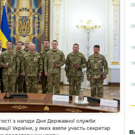
20
20
19
19
19
тості з нагоди Дня Державної служби
мації України, у яких взяли участь секретар
В