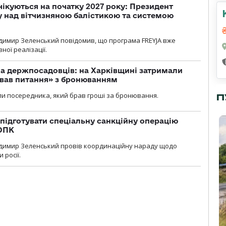
чікуються на початку 2027 року: Президент
у над вітчизняною балістикою та системою
димир Зеленський повідомив, що програма FREYJA вже
ної реалізації.
а держпосадовців: на Харківщині затримали
ував питання» з бронюванням
и посередника, який брав гроші за бронювання.
П
підготувати спеціальну санкційну операцію
 ОПК
димир Зеленський провів координаційну нараду щодо
 росії.