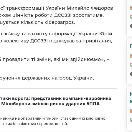
вої трансформації України Михайло Федоров
роком цінність роботи ДССЗЗІ зростатиме,
шується кількість кіберзагроз.
 зв’язку та захисту інформації України Юрій
о колективу ДССЗЗІ подякував за привітання,
 провадити ті зміни, які ми здійснюємо», –
вручення державних нагород України.
тики ворога: представник компанії-виробника
а Міноборони змінює ринок ударних БПЛА
ивника на оперативній глибині стає одним із ключових
нських безпілотних спроможностей.