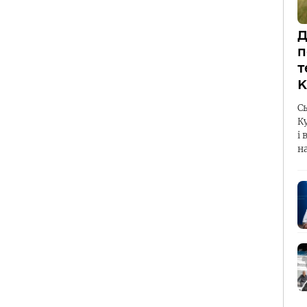
Д
п
т
К
С
К
і 
н