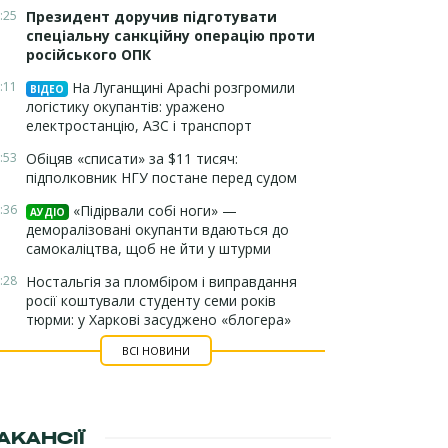
:25
Президент доручив підготувати
спеціальну санкційну операцію проти
російського ОПК
:11
На Луганщині Apachi розгромили
ВІДЕО
логістику окупантів: уражено
електростанцію, АЗС і транспорт
:53
Обіцяв «списати» за $11 тисяч:
підполковник НГУ постане перед судом
:36
«Підірвали собі ноги» —
АУДІО
деморалізовані окупанти вдаються до
самокаліцтва, щоб не йти у штурми
:28
Ностальгія за пломбіром і виправдання
росії коштували студенту семи років
тюрми: у Харкові засуджено «блогера»
ВСІ НОВИНИ
АКАНСІЇ