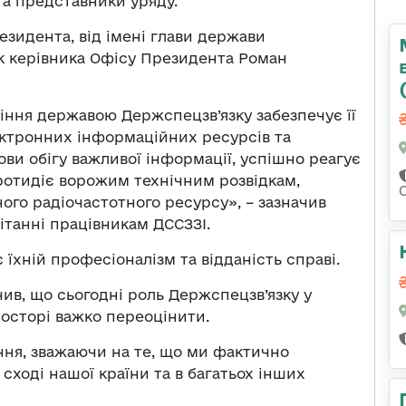
та представники уряду.
зидента, від імені глави держави
ик керівника Офісу Президента Роман
іння державою Держспецзв’язку забезпечує її
ектронних інформаційних ресурсів та
ви обігу важливої інформації, успішно реагує
протидіє ворожим технічним розвідкам,
ого радіочастотного ресурсу», – зазначив
танні працівникам ДССЗЗІ.
їхній професіоналізм та відданість справі.
ив, що сьогодні роль Держспецзв’язку у
осторі важко переоцінити.
ння, зважаючи на те, що ми фактично
 сході нашої країни та в багатьох інших