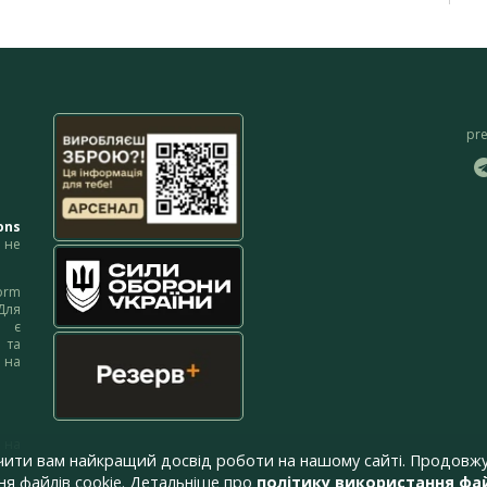
pr
ons
не
orm
Для
м є
 та
 на
 на
чити вам найкращий досвід роботи на нашому сайті. Продовжу
я файлів cookie. Детальніше про
політику використання фай