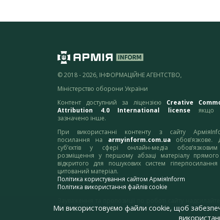
© 2018 - 2026, ІНФОРМАЦІЙНЕ АГЕНТСТВО,
Міністерство оборони України
Контент доступний за ліцензією
Creative Comm
Attribution 4.0 International license
якщо 
зазначено інше.
При використанні контенту з сайту АрміяInf
посилання на
armyinform.com.ua
обов’язкове. 
суб’єктів у сфері онлайн-медіа обов’язкови
розміщення у першому абзаці матеріалу прямого
відкритого для пошукових систем гіперпосилання
цитований матеріал.
Політика користування сайтом АрміяInform
Політика використання файлів cookie
Зауваження та пропозиції по роботі сайту надсилайте
Ми використовуємо файли cookie, щоб забезпе
адресу:
webmaster@armyinform.com.ua
використанн