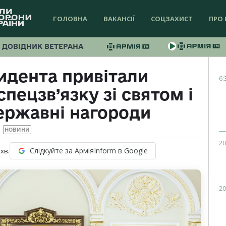
ГОЛОВНА
ВАКАНСІЇ
СОЦЗАХИСТ
ПРО 
ДОВІДНИК ВЕТЕРАНА
идента привітали
6:
пецзв’язку зі святом і
ержавні нагороди
НОВИНИ
20
Слідкуйте за АрміяInform в Google
хв.
20