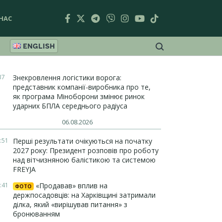
НАС
ENGLISH
37
Знекровлення логістики ворога:
представник компанії-виробника про те,
як програма Міноборони змінює ринок
ударних БПЛА середнього радіуса
06.08.2026
:51
Перші результати очікуються на початку
2027 року: Президент розповів про роботу
над вітчизняною балістикою та системою
FREYJA
:41
«Продавав» вплив на
ФОТО
держпосадовців: на Харківщині затримали
ділка, який «вирішував питання» з
бронюванням