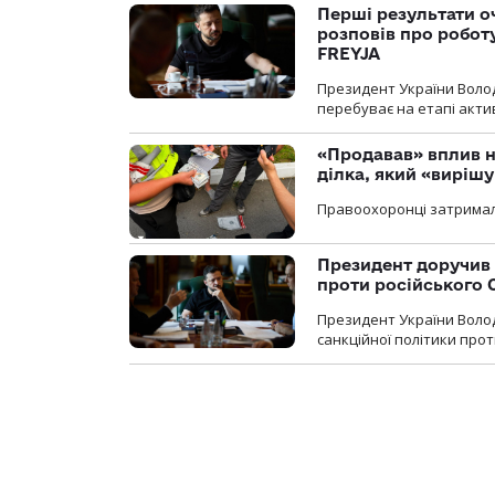
Перші результати о
розповів про робот
FREYJA
Президент України Воло
перебуває на етапі актив
«Продавав» вплив н
ділка, який «виріш
Правоохоронці затримал
Президент доручив 
проти російського
Президент України Воло
санкційної політики проти