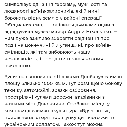
символізує єднання героїзму, мужності та
людяності воїнів-захисників, які й нині
боронять рідну землю у районі операції
Об’єднаних сил, — поділився думками один з
відвідувачів музею майор Андрій Ніколєнко. —
Нам дуже важливо зберегти свідчення про
події на Донеччині й Луганщині, про воїнів-
сміливців, які там виборюють нашу
незалежність, і передати правду новому
поколінню.
Вулична експозиція «Шляхами Донбасу» займає
площу близько 1000 кв. м. Тут розміщено бойову
техніку, автомобілі, зразки озброєння,
простріляні кулями дорожні вказівники з
назвами міст Донеччини. Особливе місце у
композиції займає скульптура «Вдячність»,
присвячена історії порятунку дитячого життя
українським солдатом. Також тут можна