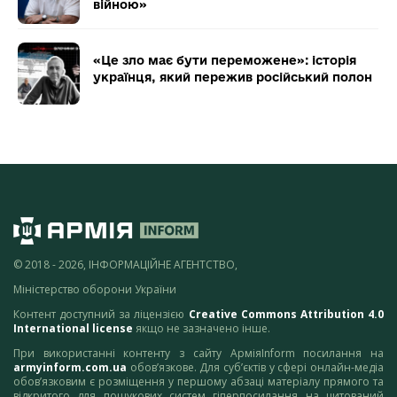
війною»
«Це зло має бути переможене»: історія
українця, який пережив російський полон
© 2018 - 2026, ІНФОРМАЦІЙНЕ АГЕНТСТВО,
Міністерство оборони України
Контент доступний за ліцензією
Creative Commons Attribution 4.0
International license
якщо не зазначено інше.
При використанні контенту з сайту АрміяInform посилання на
armyinform.com.ua
обов’язкове. Для суб’єктів у сфері онлайн-медіа
обов’язковим є розміщення у першому абзаці матеріалу прямого та
відкритого для пошукових систем гіперпосилання на цитований