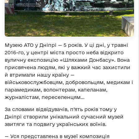
Музею АТО у Дніпрі — 5 років. У ці дні, у травні
2016-го, у центрі міста просто неба відкрито
вуличну експозицію «Шляхами Донбасу». Вона
присвячена людям, які у важкий час захистили
й втримали нашу країну —
військовослужбовцям, добровольцям, медикам і
парамедикам, волонтерам, капеланам,
журналістам, переселенцям…
За словами відвідувачів, п’ять років тому у
Дніпрі створили унікальний сучасний музей
звитяги та подвигу українських воїнів.
— Уся представлена в музеї композиція