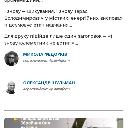
бронемашини…
І знову — шикування, і знову Тарас
Володимирович у містких, енергійних висловах
підсумовує етап навчання…
Для друку підійде лише один заголовок — «І
знову кулеметник не встиг!»…
МИКОЛА ФЕДОРКІВ
Кореспондент АрміяInform
ОЛЕКСАНДР ШУЛЬМАН
Кореспондент АрміяInform