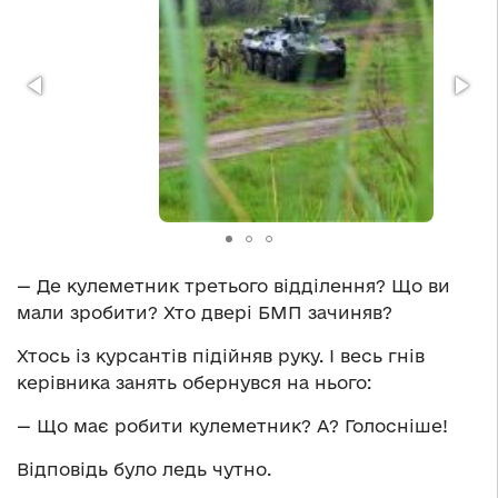
— Де кулеметник третього відділення? Що ви
мали зробити? Хто двері БМП зачиняв?
Хтось із курсантів підійняв руку. І весь гнів
керівника занять обернувся на нього:
— Що має робити кулеметник? А? Голосніше!
Відповідь було ледь чутно.