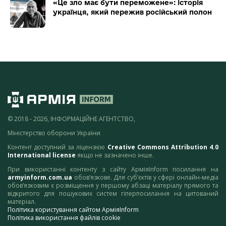
«Це зло має бути переможене»: історія
українця, який пережив російський полон
© 2018 - 2026, ІНФОРМАЦІЙНЕ АГЕНТСТВО,
Міністерство оборони України
Контент доступний за ліцензією
Creative Commons Attribution 4.0
International license
якщо не зазначено інше.
При використанні контенту з сайту АрміяInform посилання на
armyinform.com.ua
обов’язкове. Для суб’єктів у сфері онлайн-медіа
обов’язковим є розміщення у першому абзаці матеріалу прямого та
відкритого для пошукових систем гіперпосилання на цитований
матеріал.
Політика користування сайтом АрміяInform
Політика використання файлів cookie