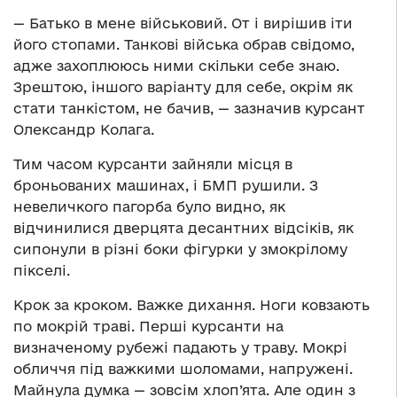
— Батько в мене військовий. От і вирішив іти
його стопами. Танкові війська обрав свідомо,
адже захоплююсь ними скільки себе знаю.
Зрештою, іншого варіанту для себе, окрім як
стати танкістом, не бачив, — зазначив курсант
Олександр Колага.
Тим часом курсанти зайняли місця в
броньованих машинах, і БМП рушили. З
невеличкого пагорба було видно, як
відчинилися дверцята десантних відсіків, як
сипонули в різні боки фігурки у змокрілому
пікселі.
Крок за кроком. Важке дихання. Ноги ковзають
по мокрій траві. Перші курсанти на
визначеному рубежі падають у траву. Мокрі
обличчя під важкими шоломами, напружені.
Майнула думка — зовсім хлоп’ята. Але один з