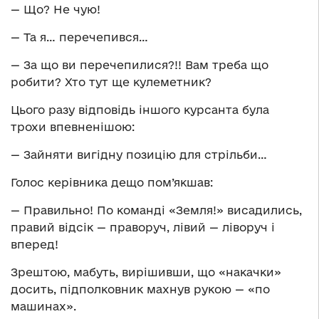
— Що? Не чую!
— Та я… перечепився…
— За що ви перечепилися?!! Вам треба що
робити? Хто тут ще кулеметник?
Цього разу відповідь іншого курсанта була
трохи впевненішою:
— Зайняти вигідну позицію для стрільби…
Голос керівника дещо пом’якшав:
— Правильно! По команді «Земля!» висадились,
правий відсік — праворуч, лівий — ліворуч і
вперед!
Зрештою, мабуть, вирішивши, що «накачки»
досить, підполковник махнув рукою — «по
машинах».