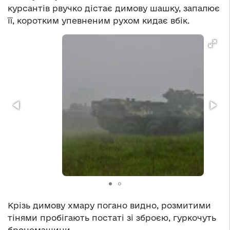
курсантів рвучко дістає димову шашку, запалює
її, коротким упевненим рухом кидає вбік.
Крізь димову хмару погано видно, розмитими
тінями пробігають постаті зі зброєю, гуркочуть