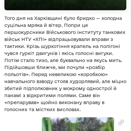
Того дня на Харківщині було бридко — холодна
суцільна мряка й вітер. Попри це
першокурсники Військового інституту танкових
військ НТУ «ХПІ» відпрацьовували вправи з
тактики. Крізь шурхотіння крапель на полігоні
чувся гуркіт двигунів і якісь голосні вигуки.
Потім стало тихо, але буквально на якусь мить.
Підійшовши ближче, ми почули «розбір
польотів». Перед невеликою «коробкою»
навчального взводу стояв худорлявий, але міцно
збитий підполковник у мокрому однострої й
панамі з відкритими полями. Саме він
«препарував» щойно виконану вправу в
голосних та містких висловах.