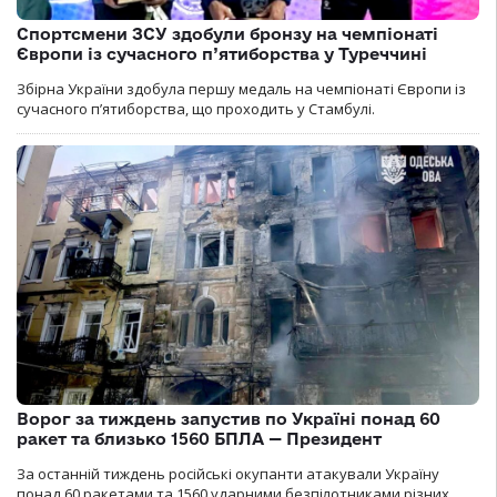
Спортсмени ЗСУ здобули бронзу на чемпіонаті
Європи із сучасного п’ятиборства у Туреччині
Збірна України здобула першу медаль на чемпіонаті Європи із
сучасного п’ятиборства, що проходить у Стамбулі.
Ворог за тиждень запустив по Україні понад 60
ракет та близько 1560 БПЛА — Президент
За останній тиждень російські окупанти атакували Україну
понад 60 ракетами та 1560 ударними безпілотниками різних