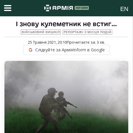
EN
І знову кулеметник не встиг…
ВІЙСЬКОВИЙ ВИШКІЛ
РЕПОРТАЖІ З МІСЦЯ ПОДІЙ
25 Травня 2021, 20:10
Прочитаєте за:
3
хв.
Слідкуйте за АрміяInform в Google