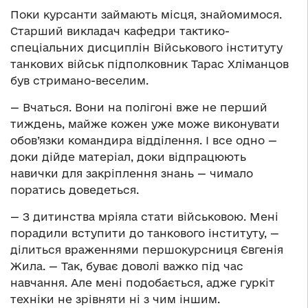
Поки курсанти займають місця, знайомимося.
Старший викладач кафедри тактико-
спеціальних дисциплін Військового інституту
танкових військ підполковник Тарас Хліманцов
був стримано-веселим.
— Вчаться. Вони на полігоні вже не перший
тиждень, майже кожен уже може виконувати
обов’язки командира відділення. І все одно —
доки дійде матеріал, доки відпрацюють
навички для закріплення знань — чимало
поратись доведеться.
— З дитинства мріяла стати військовою. Мені
порадили вступити до танкового інституту, —
ділиться враженнями першокурсниця Євгенія
Жила. — Так, буває доволі важко під час
навчання. Але мені подобається, адже гуркіт
техніки не зрівняти ні з чим іншим.