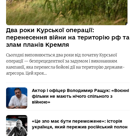
Два роки Курської операції:
перенесення війни на територію рф та
злам планів Кремля
Сьогодні виповнюється два роки від початку Курської
операції — безпрецедентної за задумом і виконанням
кампанії, яка перенесла бойові дії на територію держави-
агресора. Цей крок…
Актор і офіцер Володимир Ращук: «Воєнні
фільми не мають нічого спільного з
війною»
«Це зло має бути переможене»: історія
українця, який пережив російський полон