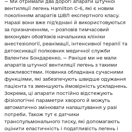
— Ми отримали два дорогі апарати штучної
вентиляції легень Hamilton C-6, які є новим
поколінням апаратів ШВЛ експертного класу.
Наразі вони вже під’єднані й використовуються
за призначенням, — розповів тимчасовий
виконувач обов’язків начальника клініки
анестезіології, реанімації, інтенсивної терапії та
детоксикації полковник медичної служби
Валентин Бондаренко. — Раніше ми не мали
апаратів штучної вентиляції легень з такими
можливостями. Новинка обладнана сучасними
функціями, які забезпечують швидше одужання
пацієнта та зменшують ймовірність ускладнень.
Зокрема, ці апарати постійно відстежують
фізіологічні параметри хворого й можуть
автоматично змінювати налаштування у разі
потреби. Також тут є датчики
транспульмонального тиску, які допомагають
оцінити еластичність і податливість легень і