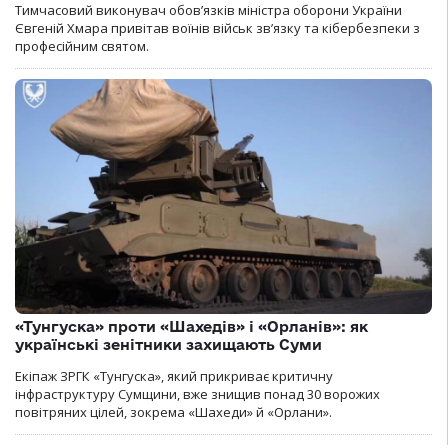
Тимчасовий виконувач обов’язків міністра оборони України
Євгеній Хмара привітав воїнів військ зв’язку та кібербезпеки з
професійним святом.
«Тунгуска» проти «Шахедів» і «Орланів»: як
українські зенітники захищають Суми
Екіпаж ЗРГК «Тунгуска», який прикриває критичну
інфраструктуру Сумщини, вже знищив понад 30 ворожих
повітряних цілей, зокрема «Шахеди» й «Орлани».