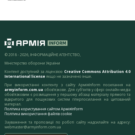
© 2018 - 2026, ІНФОРМАЦІЙНЕ АГЕНТСТВО,
Міністерство оборони України
Контент доступний за ліцензією
Creative Commons Attribution 4.0
International license
якщо не зазначено інше.
При використанні контенту з сайту АрміяInform посилання на
armyinform.com.ua
обов’язкове. Для суб’єктів у сфері онлайн-медіа
обов’язковим є розміщення у першому абзаці матеріалу прямого та
відкритого для пошукових систем гіперпосилання на цитований
матеріал.
Політика користування сайтом АрміяInform
Політика використання файлів cookie
Зауваження та пропозиції по роботі сайту надсилайте на адресу:
webmaster@armyinform.com.ua