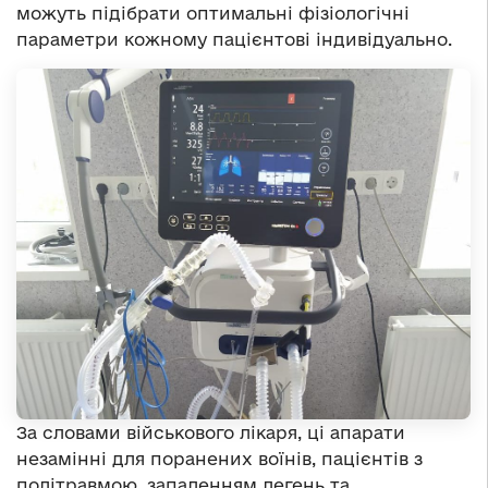
можуть підібрати оптимальні фізіологічні
параметри кожному пацієнтові індивідуально.
За словами військового лікаря, ці апарати
незамінні для поранених воїнів, пацієнтів з
політравмою, запаленням легень та