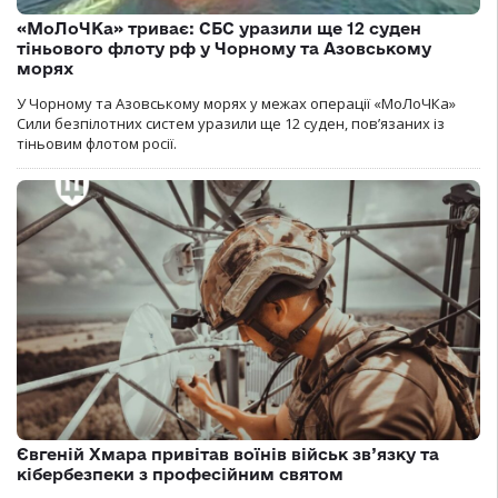
«МоЛоЧКа» триває: СБС уразили ще 12 суден
тіньового флоту рф у Чорному та Азовському
морях
У Чорному та Азовському морях у межах операції «МоЛоЧКа»
Сили безпілотних систем уразили ще 12 суден, пов’язаних із
тіньовим флотом росії.
Євгеній Хмара привітав воїнів військ зв’язку та
кібербезпеки з професійним святом