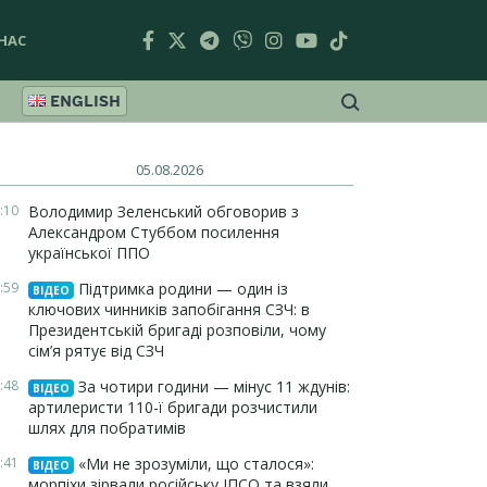
НАС
ENGLISH
05.08.2026
:10
Володимир Зеленський обговорив з
Александром Стуббом посилення
української ППО
:59
Підтримка родини — один із
ВІДЕО
ключових чинників запобігання СЗЧ: в
Президентській бригаді розповіли, чому
сім’я рятує від СЗЧ
:48
За чотири години — мінус 11 ждунів:
ВІДЕО
артилеристи 110-ї бригади розчистили
шлях для побратимів
:41
«Ми не зрозуміли, що сталося»:
ВІДЕО
морпіхи зірвали російську ІПСО та взяли