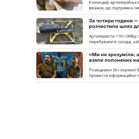
Командир артилерійсько
вважає, що підтримка сі
За чотири години — 
розчистили шлях д
Артилеристи 110-ї ОМБр з
перебували в засідці, з
«Ми не зрозуміли, 
взяли полонених н
Розвідники 36-ї окремої 
провести інформаційно-п