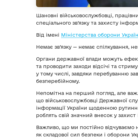
Шановні військовослужбовці, працівн
спеціального зв’язку та захисту інформ
Від імені
Міністерства оборони Украї
Немає зв’язку — немає спілкування, н
Органи державної влади можуть ефект
та проводити заходи відсічі та стриму
у тому числі, завдяки перебуванню за
безперебійному.
Непомітна на перший погляд, але важл
що військовослужбовці Державної служ
інформації України щоденною рутинн
роблять свій значний внесок у захист 
Важливо, що ми постійно відчуваємо н
як складової сил безпеки і оборони Ук