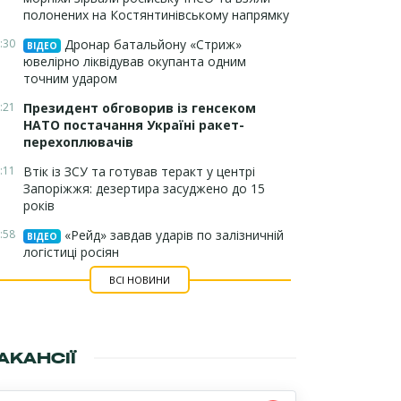
полонених на Костянтинівському напрямку
:30
Дронар батальйону «Стриж»
ВІДЕО
ювелірно ліквідував окупанта одним
точним ударом
:21
Президент обговорив із генсеком
НАТО постачання Україні ракет-
перехоплювачів
:11
Втік із ЗСУ та готував теракт у центрі
Запоріжжя: дезертира засуджено до 15
років
:58
«Рейд» завдав ударів по залізничній
ВІДЕО
логістиці росіян
ВСІ НОВИНИ
АКАНСІЇ