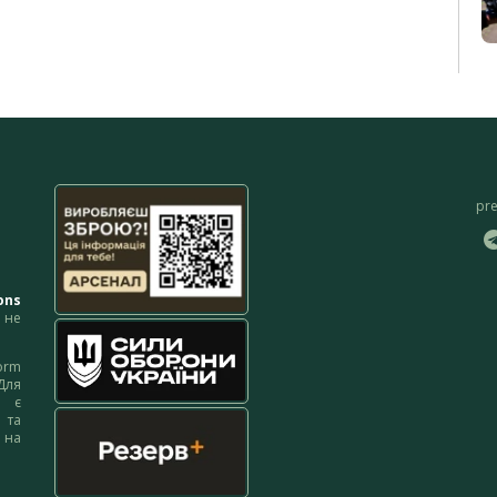
pr
ons
не
orm
Для
м є
 та
 на