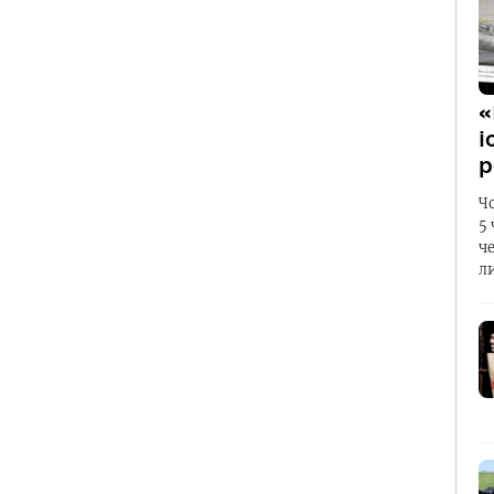
«
і
р
Ч
5
ч
л