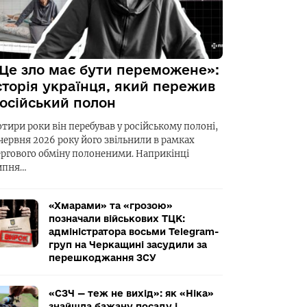
Це зло має бути переможене»:
сторія українця, який пережив
осійський полон
отири роки він перебував у російському полоні,
 червня 2026 року його звільнили в рамках
ергового обміну полоненими. Наприкінці
ипня…
«Хмарами» та «грозою»
позначали військових ТЦК:
адміністратора восьми Telegram-
груп на Черкащині засудили за
перешкоджання ЗСУ
«СЗЧ — теж не вихід»: як «Ніка»
знайшла бажану посаду і