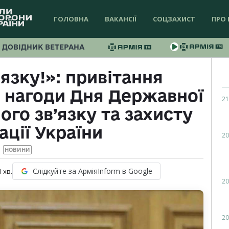
ГОЛОВНА
ВАКАНСІЇ
СОЦЗАХИСТ
ПРО 
ДОВІДНИК ВЕТЕРАНА
язку!»: привітання
з нагоди Дня Державної
21
го зв’язку та захисту
ції України
20
НОВИНИ
Слідкуйте за АрміяInform в Google
1
хв.
20
20