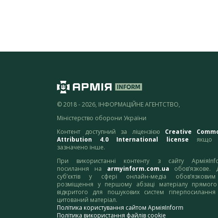
© 2018 - 2026, ІНФОРМАЦІЙНЕ АГЕНТСТВО,
Міністерство оборони України
Контент доступний за ліцензією
Creative Comm
Attribution 4.0 International license
якщо 
зазначено інше.
При використанні контенту з сайту АрміяInf
посилання на
armyinform.com.ua
обов’язкове. 
суб’єктів у сфері онлайн-медіа обов’язкови
розміщення у першому абзаці матеріалу прямого
відкритого для пошукових систем гіперпосилання
цитований матеріал.
Політика користування сайтом АрміяInform
Політика використання файлів cookie