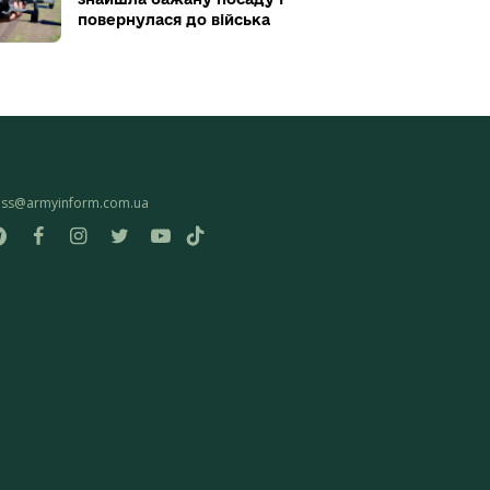
повернулася до війська
ess@armyinform.com.ua