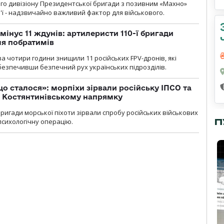
го дивізіону Президентської бригади з позивним «Махно»
м'ї - надзвичайно важливий фактор для військового.
мінус 11 ждунів: артилеристи 110-ї бригади
ля побратимів
а чотири години знищили 11 російських FPV-дронів, які
абезпечивши безпечний рух українських підрозділів.
що сталося»: морпіхи зірвали російську ІПСО та
а Костянтинівському напрямку
бригади морської піхоти зірвали спробу російських військових
П
сихологічну операцію.