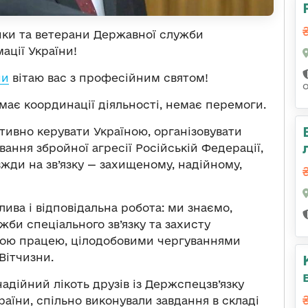
ики та ветерани Державної служби
ації України!
ни
вітаю вас з професійним святом!
емає координації діяльності, немає перемоги.
ивно керувати Україною, організовувати
вання збройної агресії Російській Федерації,
вжди на зв’язку — захищеному, надійному,
ива і відповідальна робота: ми знаємо,
би спеціального зв’язку та захисту
ою працею, цілодобовими чергуваннями
Вітчизни.
адійний лікоть друзів із Держспецзв’язку
раїни, спільно виконували завдання в складі