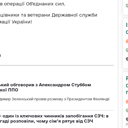
в операції Об’єднаних сил.
рацівники та ветерани Державної служби
ації України!
н
кий обговорив з Александром Стуббом
ької ППО
димир Зеленський провів розмову з Президентом Фінляндії
 один із ключових чинників запобігання СЗЧ: в
аді розповіли, чому сім’я рятує від СЗЧ