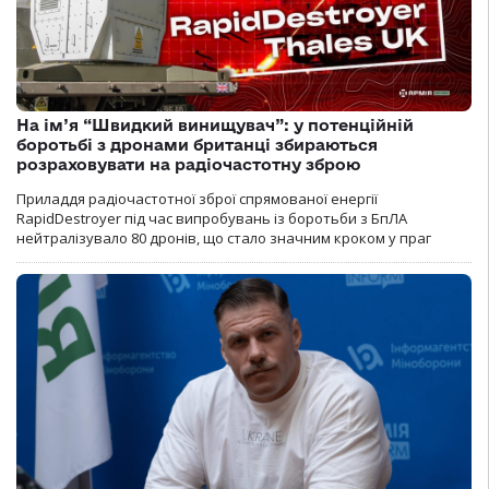
На ім’я “Швидкий винищувач”: у потенційній
боротьбі з дронами британці збираються
розраховувати на радіочастотну зброю
Приладдя радіочастотної зброї спрямованої енергії
RapidDestroyer під час випробувань із боротьби з БпЛА
нейтралізувало 80 дронів, що стало значним кроком у праг