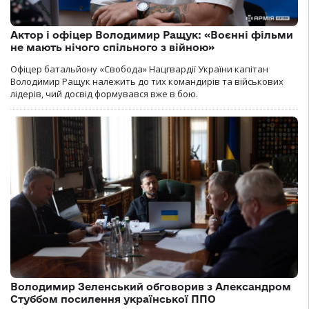
Актор і офіцер Володимир Ращук: «Воєнні фільми
не мають нічого спільного з війною»
Офіцер батальйону «Свобода» Нацгвардії України капітан
Володимир Ращук належить до тих командирів та військових
лідерів, чий досвід формувався вже в бою.
Володимир Зеленський обговорив з Александром
Стуббом посилення української ППО