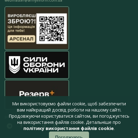
webmaster@armyinform.com.ua
Ми використовуємо файли cookie, щоб забезпечити
вам найкращий досвід роботи на нашому сайті.
Продовжуючи користуватися сайтом, ви погоджуєтесь
press@armyinform.com.ua
на використання файлів cookie. Детальніше про
політику використання файлів cookie
.
Погоджуюсь