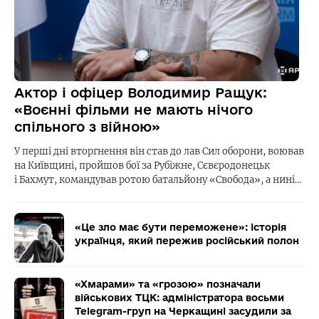
Актор і офіцер Володимир Ращук:
«Воєнні фільми не мають нічого
спільного з війною»
У перші дні вторгнення він став до лав Сил оборони, воював
на Київщині, пройшов бої за Рубіжне, Сєвєродонецьк
і Бахмут, командував ротою батальйону «Свобода», а нині…
«Це зло має бути переможене»: історія
українця, який пережив російський полон
«Хмарами» та «грозою» позначали
військових ТЦК: адміністратора восьми
Telegram-груп на Черкащині засудили за