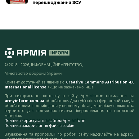
перешкоджання ЗСУ
© 2018 - 2026, ІНФОРМАЦІЙНЕ АГЕНТСТВО,
Міністерство оборони України
Контент доступний за ліцензією
Creative Commons Attribution 4.0
International license
якщо не зазначено інше.
При використанні контенту з сайту АрміяInform посилання на
armyinform.com.ua
обов’язкове. Для суб’єктів у сфері онлайн-медіа
обов’язковим є розміщення у першому абзаці матеріалу прямого та
відкритого для пошукових систем гіперпосилання на цитований
матеріал.
Політика користування сайтом АрміяInform
Політика використання файлів cookie
Зауваження та пропозиції по роботі сайту надсилайте на адресу: