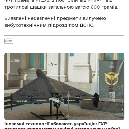
Ф-1, граната РГД-5, 2 постріли від РПГ-7 та 2
тротилові шашки загальною вагою 600 грамів.
Виявлені небезпечні предмети вилучено
вибухотехнічним підрозділом ДСНС.
ООС
Іноземні технології вбивають українців: ГУР
показало дипломатам західні компоненти у зброї