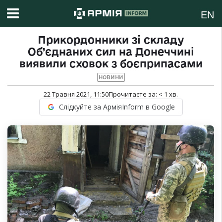
EN
Прикордонники зі складу
Об’єднаних сил на Донеччині
виявили сховок з боєприпасами
НОВИНИ
22 Травня 2021, 11:50
Прочитаєте за:
< 1
хв.
Слідкуйте за АрміяInform в Google