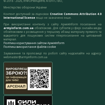
© 2018 - 2026, ІНФОРМАЦІЙНЕ АГЕНТСТВО,
Міністерство оборони України
Контент доступний за ліцензією
Creative Commons Attribution 4.0
International license
якщо не зазначено інше.
При використанні контенту з сайту АрміяInform посилання на
armyinform.com.ua
обов’язкове. Для суб’єктів у сфері онлайн-медіа
обов’язковим є розміщення у першому абзаці матеріалу прямого та
відкритого для пошукових систем гіперпосилання на цитований
матеріал.
Політика користування сайтом АрміяInform
Політика використання файлів cookie
Зауваження та пропозиції по роботі сайту надсилайте на адресу:
webmaster@armyinform.com.ua